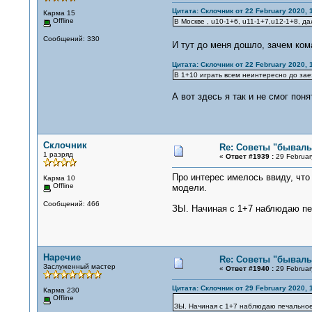
Цитата: Склочник от 22 February 2020, 
Карма 15
Offline
В Москве , u10-1+6, u11-1+7,u12-1+8, 
Сообщений: 330
И тут до меня дошло, зачем ком
Цитата: Склочник от 22 February 2020, 
В 1+10 играть всем неинтересно до зае
А вот здесь я так и не смог поня
Склочник
Re: Советы "бывалы
1 разряд
«
Ответ #1939 :
29 Februar
Про интерес имелось ввиду, что
Карма 10
Offline
модели.
Сообщений: 466
ЗЫ. Начиная с 1+7 наблюдаю пе
Наречие
Re: Советы "бывалы
Заслуженный мастер
«
Ответ #1940 :
29 Februar
Цитата: Склочник от 29 February 2020, 
Карма 230
Offline
ЗЫ. Начиная с 1+7 наблюдаю печальное 