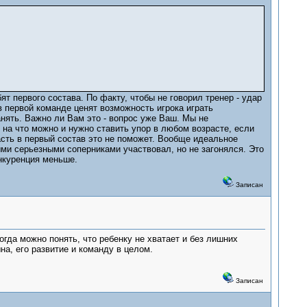
 первого состава. По факту, чтобы не говорил тренер - удар
в первой команде ценят возможность игрока играть
анять. Важно ли Вам это - вопрос уже Ваш. Мы не
на что можно и нужно ставить упор в любом возрасте, если
асть в первый состав это не поможет. Вообще идеальное
ыми серьезными соперниками участвовал, но не загонялся. Это
онкуренция меньше.
Записан
огда можно понять, что ребенку не хватает и без лишних
на, его развитие и команду в целом.
Записан