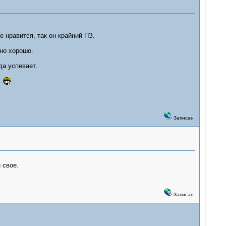
е нравится, так он крайний ПЗ.
льно хорошо.
да успевает.
.
Записан
 свое.
Записан