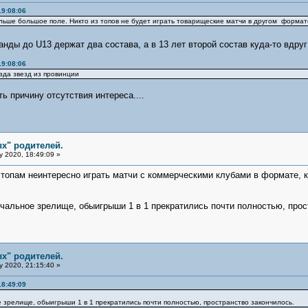
19:08:06
дальше большое поле. Никто из топов не будет играть товарищеские матчи в другом формат
анды до U13 держат два состава, а в 13 лет второй состав куда-то вдр
19:08:06
зда звезд из провинции
ть причину отсутствия интереса....
х" родителей.
y 2020, 18:49:09 »
 топам неинтересно играть матчи с коммерческими клубами в формате, 
чальное зрелище, обыигрыши 1 в 1 прекратились почти полностью, прос
х" родителей.
y 2020, 21:15:40 »
18:49:09
зрелище, обыигрыши 1 в 1 прекратились почти полностью, пространство закончилось.