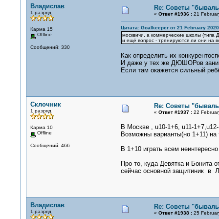
Владислав
Re: Советы "бывалы
1 разряд
«
Ответ #1936 :
21 Februar
Цитата: Goalkeeper от 21 February 2020,
Карма 15
Offline
москвичи, а коммерческие школы (типа 
и ещё вопрос - тренируются ли они на в
Сообщений: 330
Как определить их конкурентоспо
И даже у тех же ДЮШОРов занима
Если там окажется сильный реб
Склочник
Re: Советы "бывалы
1 разряд
«
Ответ #1937 :
22 Februar
В Москве , u10-1+6, u11-1+7,u1
Карма 10
Offline
Возможны варианты(но 1+11) на 
Сообщений: 466
В 1+10 играть всем неинтересно
Про то, куда Девятка и Бонита о
сейчас основной защитиник в Л
Владислав
Re: Советы "бывалы
1 разряд
«
Ответ #1938 :
25 Februar