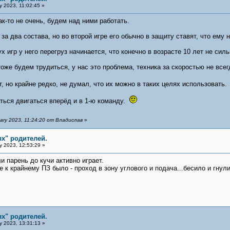
y 2023, 11:02:45 »
к-то не очень, будем над ними работать.
за два состава, но во второй игре его обычно в защиту ставят, что ему н
х игр у него перегруз начинается, что конечно в возрасте 10 лет не си
оже будем трудиться, у нас это проблема, техника за скоростью не всег
, но крайне редко, не думал, что их можно в таких целях использовать
ться двигаться вперёд и в 1-ю команду.
ry 2023, 11:24:20 от Владислав
»
х" родителей.
y 2023, 12:53:29 »
и парень до кучи активно играет.
 к крайнему ПЗ было - проход в зону углового и подача...бесило и гнули
х" родителей.
y 2023, 13:31:13 »