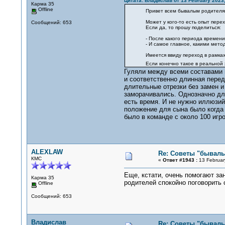
Цитата: Владислав от 13 February 2023,
Карма 35
Offline
Привет всем бывалым родителя
Может у кого-то есть опыт пере
Сообщений: 653
Если да, то прошу поделиться:
- После какого периода времен
- И самое главное, какими мет
Имеется ввиду переход в рамка
Если конечно такое в реальной
Гуляли между всеми составами п
и соответственно длинная переда
длительные отрезки без замен и
заморачивались. Однозначно для
есть время. И не нужно иллюзий
положение для сына было когда 
было в команде с около 100 игр
ALEXLAW
Re: Советы "бывалы
КМС
«
Ответ #1943 :
13 Februar
Еще, кстати, очень помогают за
Карма 35
родителей спокойно поговорить с
Offline
Сообщений: 653
Владислав
Re: Советы "бывалы