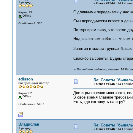
1 разряд
«
Ответ #1944 :
14 Februar
С длинными передачами у нас ка
Карма 15
Offline
Сын периодически играет в день 
Сообщений: 330
По турнирам вижу, что после дву
Над качеством работы с мячом т
Занятия в малых группах бывают
Спасибо за советы! Будем стара
«
Последнее редактирование: 14 Februa
edisson
Re: Советы "бывалы
Заслуженный мастер
«
Ответ #1945 :
14 Februar
Две игры конечно многовато, есл
Карма 82
Offline
В свое время главное требование
Есть, где взглянуть на игру?
Сообщений: 5457
Владислав
Re: Советы "бывалы
1 разряд
«
Ответ #1946 :
14 Februar