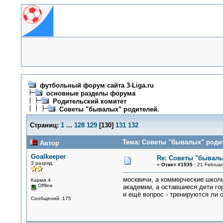
футбольный форум сайта 3-Liga.ru
основные разделы форума
Родительский комитет
Советы "бывалых" родителей.
Страниц:
1
...
128
129
[
130
]
131
132
Тема: Советы "бывалых" родит
Автор
Goalkeeper
Re: Советы "бывалы
3 разряд
«
Ответ #1935 :
21 Februar
москвичи, а коммерческие школы
Карма 4
Offline
академии, а оставшиеся дети го
и ещё вопрос - тренируются ли о
Сообщений: 175