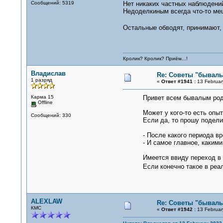
Сообщений: 5319
Нет никаких частных наблюдений
Недоделкиным всегда что-то ме
Остальные обводят, принимают,
Кролик? Кролик? Приём...!
Владислав
Re: Советы "бывалы
1 разряд
«
Ответ #1941 :
13 Februar
Карма 15
Привет всем бывалым род
Offline
Может у кого-то есть опы
Сообщений: 330
Если да, то прошу подели
- После какого периода в
- И самое главное, каким
Имеется ввиду переход в
Если конечно такое в ре
ALEXLAW
Re: Советы "бывалы
КМС
«
Ответ #1942 :
13 Februar