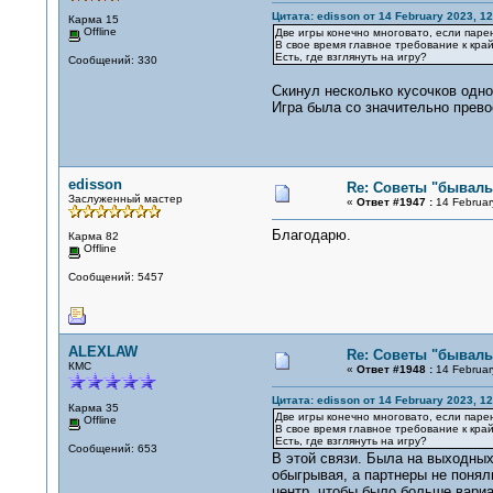
Цитата: edisson от 14 February 2023, 12
Карма 15
Offline
Две игры конечно многовато, если парен
В свое время главное требование к край
Есть, где взглянуть на игру?
Сообщений: 330
Скинул несколько кусочков одно
Игра была со значительно прев
edisson
Re: Советы "бывалы
Заслуженный мастер
«
Ответ #1947 :
14 Februar
Благодарю.
Карма 82
Offline
Сообщений: 5457
ALEXLAW
Re: Советы "бывалы
КМС
«
Ответ #1948 :
14 Februar
Цитата: edisson от 14 February 2023, 12
Карма 35
Две игры конечно многовато, если парен
Offline
В свое время главное требование к край
Есть, где взглянуть на игру?
Сообщений: 653
В этой связи. Была на выходных
обыгрывая, а партнеры не понял
центр, чтобы было больше вариа