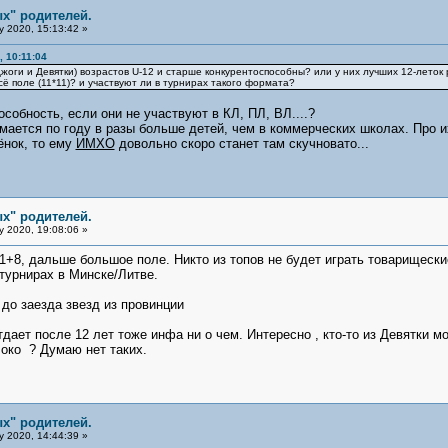
х" родителей.
y 2020, 15:13:42 »
 10:11:04
Джоги и Девятки) возрастов U-12 и старше конкурентоспособны? или у них лучших 12-лето
сё поле (11*11)? и участвуют ли в турнирах такого формата?
собность, если они не участвуют в КЛ, ПЛ, ВЛ....?
ется по году в разы больше детей, чем в коммерческих школах. Про их
ёнок, то ему
ИМХО
довольно скоро станет там скучновато...
х" родителей.
y 2020, 19:08:06 »
2-1+8, дальше большое поле. Никто из топов не будет играть товарищес
турнирах в Минске/Литве.
 до заезда звезд из провинции
тдает после 12 лет тоже инфа ни о чем. Интересно , кто-то из Девятки мо
око ? Думаю нет таких.
х" родителей.
y 2020, 14:44:39 »