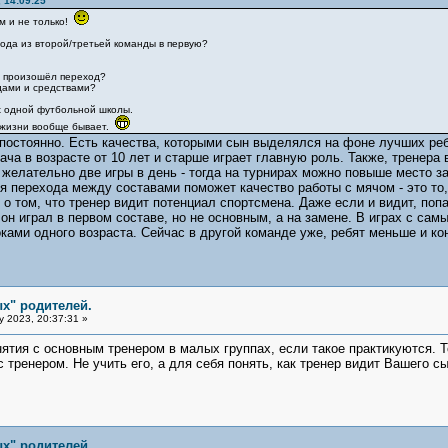
 14:09:25
м и не только!
хода из второй/третьей команды в первую?
и произошёл переход?
одами и средствами?
х одной футбольной школы.
 жизни вообще бывает.
остоянно. Есть качества, которыми сын выделялся на фоне лучших ребят
ча в возрасте от 10 лет и старше играет главную роль. Также, тренера 
 желательно две игры в день - тогда на турнирах можно повыше место з
 перехода между составами поможет качество работы с мячом - это то, 
 о том, что тренер видит потенциал спортсмена. Даже если и видит, поп
он играл в первом составе, но не основным, а на замене. В играх с сам
оками одного возраста. Сейчас в другой команде уже, ребят меньше и к
х" родителей.
y 2023, 20:37:31 »
нятия с основным тренером в малых группах, если такое практикуются. Т
 тренером. Не учить его, а для себя понять, как тренер видит Вашего сы
х" родителей.