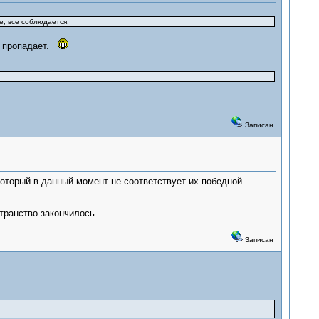
е, все соблюдается.
уг пропадает.
Записан
который в данный момент не соответствует их победной
транство закончилось.
Записан