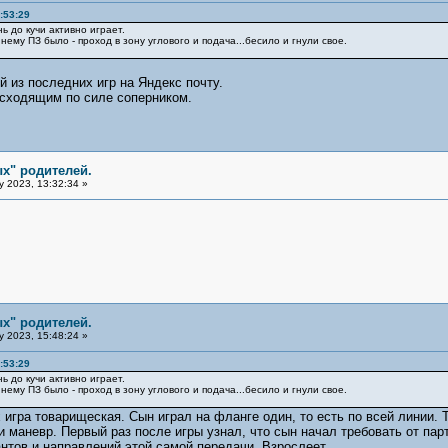
:53:29
ь до кучи активно играет.
нему ПЗ было - проход в зону углового и подача...бесило и гнули свое.
й из последних игр на Яндекс почту.
осходящим по силе соперником.
х" родителей.
y 2023, 13:32:34 »
х" родителей.
y 2023, 15:48:24 »
:53:29
ь до кучи активно играет.
нему ПЗ было - проход в зону углового и подача...бесило и гнули свое.
 игра товарищеская. Сын играл на фланге один, то есть по всей линии. 
и маневр. Первый раз после игры узнал, что сын начал требовать от пар
нтов и направлений этой самой передачи. Взрослеет...