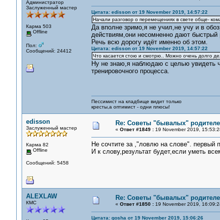
Администратор
Заслуженный мастер
Цитата: edisson от 19 November 2019, 14:57:22
Начали разговор о перемещениях в свете обще- ком
Карма 503
Да вполне зримо,я не учил,не учу и в обо
Offline
действиям,они несомненно дают быстрый р
Речь всю дорогу идёт именно об этом.
Пол:
Цитата: edisson от 19 November 2019, 14:57:22
Сообщений: 24412
Что касается стою и смотрю.. Можно очень долго де
Ну не знаю,я наблюдаю с целью увидеть ч
тренировочного процесса.
Пессимист на кладбище видит только
кресты,а оптимист - одни плюсы!
edisson
Re: Советы "бывалых" родителе
Заслуженный мастер
«
Ответ #1849 :
19 November 2019, 15:53:2
Не сочтите за ,"ловлю на слове". первый 
Карма 82
Offline
И к слову,результат будет,если уметь всем
Сообщений: 5458
ALEXLAW
Re: Советы "бывалых" родителе
КМС
«
Ответ #1850 :
19 November 2019, 16:09:2
Цитата: gosha от 19 November 2019, 15:06:26