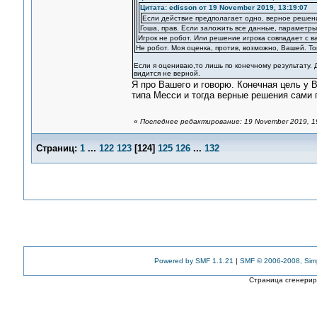
Цитата: edisson от 19 November 2019, 13:19:07
Если действие предполагает одно, верное решени
Гоша, прав. Если заложить все данные, параметры
Игрок не робот. Или решение игрока совпадает с в
Не робот. Моя оценка, против, возможно, Вашей. Т
Если я оцениваю,то лишь по конечному результату. Д
видится не верной.
Я про Вашего и говорю. Конечная цель у В
типа Месси и тогда верные решения сами 
«
Последнее редактирование: 19 November 2019, 1
Страниц:
1
...
122
123
[
124
]
125
126
...
132
Powered by SMF 1.1.21
|
SMF © 2006-2008, Sim
Страница сгенериро