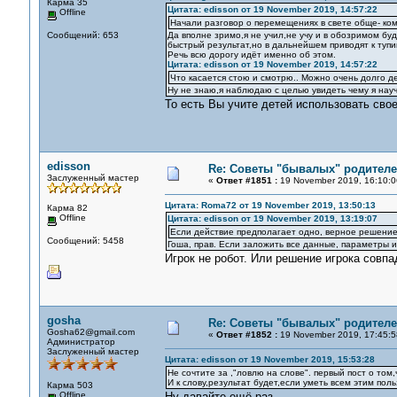
Карма 35
Цитата: edisson от 19 November 2019, 14:57:22
Offline
Начали разговор о перемещениях в свете обще- ко
Сообщений: 653
Да вполне зримо,я не учил,не учу и в обозримом бу
быстрый результат,но в дальнейшем приводят к тупик
Речь всю дорогу идёт именно об этом.
Цитата: edisson от 19 November 2019, 14:57:22
Что касается стою и смотрю.. Можно очень долго де
Ну не знаю,я наблюдаю с целью увидеть чему я нау
То есть Вы учите детей использовать свое
edisson
Re: Советы "бывалых" родителе
Заслуженный мастер
«
Ответ #1851 :
19 November 2019, 16:10:0
Цитата: Roma72 от 19 November 2019, 13:50:13
Карма 82
Offline
Цитата: edisson от 19 November 2019, 13:19:07
Если действие предполагает одно, верное решение
Сообщений: 5458
Гоша, прав. Если заложить все данные, параметры и
Игрок не робот. Или решение игрока совп
gosha
Re: Советы "бывалых" родителе
Gosha62@gmail.com
«
Ответ #1852 :
19 November 2019, 17:45:5
Администратор
Заслуженный мастер
Цитата: edisson от 19 November 2019, 15:53:28
Не сочтите за ,"ловлю на слове". первый пост о том
И к слову,результат будет,если уметь всем этим польз
Карма 503
Offline
Ну давайте ещё раз.