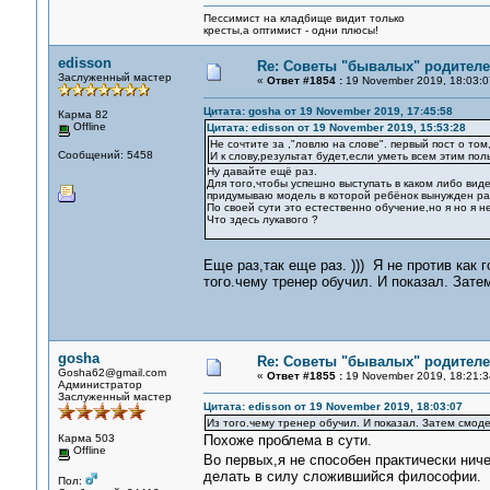
Пессимист на кладбище видит только
кресты,а оптимист - одни плюсы!
edisson
Re: Советы "бывалых" родителе
Заслуженный мастер
«
Ответ #1854 :
19 November 2019, 18:03:0
Цитата: gosha от 19 November 2019, 17:45:58
Карма 82
Offline
Цитата: edisson от 19 November 2019, 15:53:28
Не сочтите за ,"ловлю на слове". первый пост о то
Сообщений: 5458
И к слову,результат будет,если уметь всем этим поль
Ну давайте ещё раз.
Для того,чтобы успешно выступать в каком либо вид
придумываю модель в которой ребёнок вынужден раз
По своей сути это естественно обучение,но я но я 
Что здесь лукавого ?
Еще раз,так еще раз. ))) Я не против как 
того.чему тренер обучил. И показал. Зат
gosha
Re: Советы "бывалых" родителе
Gosha62@gmail.com
«
Ответ #1855 :
19 November 2019, 18:21:3
Администратор
Заслуженный мастер
Цитата: edisson от 19 November 2019, 18:03:07
Из того.чему тренер обучил. И показал. Затем смод
Карма 503
Похоже проблема в сути.
Offline
Во первых,я не способен практически нич
делать в силу сложившийся философии.
Пол: