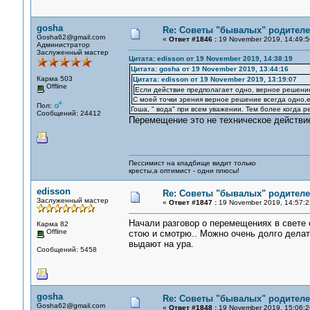
gosha
Re: Советы "бывалых" родителе
Gosha62@gmail.com
«
Ответ #1846 :
19 November 2019, 14:49:5
Администратор
Заслуженный мастер
Цитата: edisson от 19 November 2019, 14:38:19
Цитата: gosha от 19 November 2019, 13:44:16
Карма 503
Цитата: edisson от 19 November 2019, 13:19:07
Offline
Если действие предполагает одно, верное решение
С моей точки зрения верное решение всегда одно,е
Пол:
Гоша, " вода" при всем уважении. Тем более когда р
Сообщений: 24412
Перемещение это не техническое действи
Пессимист на кладбище видит только
кресты,а оптимист - одни плюсы!
edisson
Re: Советы "бывалых" родителе
Заслуженный мастер
«
Ответ #1847 :
19 November 2019, 14:57:2
Начали разговор о перемещениях в свете 
Карма 82
Offline
стою и смотрю.. Можно очень долго делать
выдают на ура.
Сообщений: 5458
gosha
Re: Советы "бывалых" родителе
Gosha62@gmail.com
«
Ответ #1848 :
19 November 2019, 15:06:2