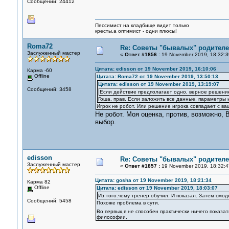
Сообщений: 24412
Пессимист на кладбище видит только
кресты,а оптимист - одни плюсы!
Roma72
Re: Советы "бывалых" родителе
Заслуженный мастер
«
Ответ #1856 :
19 November 2019, 18:32:3
Цитата: edisson от 19 November 2019, 16:10:06
Карма -60
Offline
Цитата: Roma72 от 19 November 2019, 13:50:13
Цитата: edisson от 19 November 2019, 13:19:07
Сообщений: 3458
Если действие предполагает одно, верное решение
Гоша, прав. Если заложить все данные, параметры 
Игрок не робот. Или решение игрока совпадает с ва
Не робот. Моя оценка, против, возможно,
выбор.
edisson
Re: Советы "бывалых" родителе
Заслуженный мастер
«
Ответ #1857 :
19 November 2019, 18:32:4
Цитата: gosha от 19 November 2019, 18:21:34
Карма 82
Offline
Цитата: edisson от 19 November 2019, 18:03:07
Из того.чему тренер обучил. И показал. Затем смо
Сообщений: 5458
Похоже проблема в сути.
Во первых,я не способен практически ничего показа
философии.