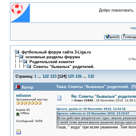
Добро пожаловать,
пер
футбольный форум сайта 3-Liga.ru
основные разделы форума
0 По
Родительский комитет
Советы "бывалых" родителей.
Страниц:
1
...
122
123
[
124
]
125
126
...
132
Тема: Советы "бывалых" родителей. (Пр
Автор
edisson
Re: Советы "бывалых" родителе
Заслуженный мастер
«
Ответ #1845 :
19 November 2019, 14:38:1
Цитата: gosha от 19 November 2019, 13:44:16
Карма 82
Offline
Цитата: edisson от 19 November 2019, 13:19:07
Если действие предполагает одно, верное решение
Сообщений: 5458
С моей точки зрения верное решение всегда одно,е
Гоша, " вода" при всем уважении. Тем бол