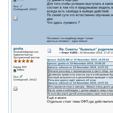
Для того,чтобы успешно выступать в како
Пол:
состоит в том.что я придумываю модель в
Сообщений: 24412
всегда есть свобода в выборе действий.
По своей сути это естественно обучение,н
два.
Что здесь лукавого ?
Пессимист на кладбище видит только
кресты,а оптимист - одни плюсы!
gosha
Re: Советы "бывалых" родителе
Gosha62@gmail.com
«
Ответ #1853 :
19 November 2019, 17:47:2
Администратор
Заслуженный мастер
Цитата: ALEXLAW от 19 November 2019, 16:09:24
Цитата: gosha от 19 November 2019, 15:06:26
Карма 503
Цитата: edisson от 19 November 2019, 14:57:22
Offline
Начали разговор о перемещениях в свете обще- ко
Да вполне зримо,я не учил,не учу и в обозримом б
Пол:
быстрый результат,но в дальнейшем приводят к тупи
Сообщений: 24412
Речь всю дорогу идёт именно об этом.
Цитата: edisson от 19 November 2019, 14:57:22
Что касается стою и смотрю.. Можно очень долго д
Ну не знаю,я наблюдаю с целью увидеть чему я нау
То есть Вы учите детей использовать свое тело в иг
Ещё и мозги.
Отдельно стоит тема ОФП,где действительн