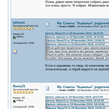
Очень давно меня попросили собрать разо
это очень просто. Я собрал. Моментами 
edisson
Re: Советы "бывалых" родителе
Заслуженный мастер
«
Ответ #1858 :
19 November 2019, 18:37:0
Цитата: Roma72 от 19 November 2019, 18:32:39
Карма 82
Offline
Цитата: edisson от 19 November 2019, 16:10:06
Цитата: Roma72 от 19 November 2019, 13:50:13
Сообщений: 5458
Цитата: edisson от 19 November 2019, 13:19:07
Если действие предполагает одно, верное решени
Гоша, прав. Если заложить все данные, параметры 
Игрок не робот. Или решение игрока совпадает с в
Не робот. Моя оценка, против, возможно, Вашей. То
Если я оцениваю,то лишь по конечному рез
относительная, и порой видится не верной
Roma72
Re: Советы "бывалых" родителе
Заслуженный мастер
«
Ответ #1859 :
19 November 2019, 18:41:4
Цитата: edisson от 19 November 2019, 18:37:03
Карма -60
Offline
Цитата: Roma72 от 19 November 2019, 18:32:39
Цитата: edisson от 19 November 2019, 16:10:06
Сообщений: 3458
Цитата: Roma72 от 19 November 2019, 13:50:13