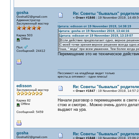
gosha
Re: Советы "бывалых" родителе
Gosha62@gmail.com
«
Ответ #1846 :
19 November 2019, 14:49:5
Администратор
Заслуженный мастер
Цитата: edisson от 19 November 2019, 14:38:19
Цитата: gosha от 19 November 2019, 13:44:16
Карма 503
Цитата: edisson от 19 November 2019, 13:19:07
Offline
Если действие предполагает одно, верное решение
С моей точки зрения верное решение всегда одно,е
Пол:
Гоша, " вода" при всем уважении. Тем более когда р
Сообщений: 24412
Перемещение это не техническое действи
Пессимист на кладбище видит только
кресты,а оптимист - одни плюсы!
edisson
Re: Советы "бывалых" родителе
Заслуженный мастер
«
Ответ #1847 :
19 November 2019, 14:57:2
Начали разговор о перемещениях в свете 
Карма 82
Offline
стою и смотрю.. Можно очень долго делать
выдают на ура.
Сообщений: 5459
gosha
Re: Советы "бывалых" родителе
Gosha62@gmail.com
«
Ответ #1848 :
19 November 2019, 15:06:2