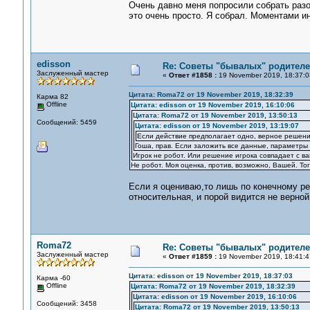
Очень давно меня попросили собрать разо
это очень просто. Я собрал. Моментами 
edisson
Re: Советы "бывалых" родителе
Заслуженный мастер
«
Ответ #1858 :
19 November 2019, 18:37:0
Цитата: Roma72 от 19 November 2019, 18:32:39
Карма 82
Offline
Цитата: edisson от 19 November 2019, 16:10:06
Цитата: Roma72 от 19 November 2019, 13:50:13
Сообщений: 5459
Цитата: edisson от 19 November 2019, 13:19:07
Если действие предполагает одно, верное решени
Гоша, прав. Если заложить все данные, параметры 
Игрок не робот. Или решение игрока совпадает с в
Не робот. Моя оценка, против, возможно, Вашей. То
Если я оцениваю,то лишь по конечному рез
относительная, и порой видится не верной
Roma72
Re: Советы "бывалых" родителе
Заслуженный мастер
«
Ответ #1859 :
19 November 2019, 18:41:4
Цитата: edisson от 19 November 2019, 18:37:03
Карма -60
Offline
Цитата: Roma72 от 19 November 2019, 18:32:39
Цитата: edisson от 19 November 2019, 16:10:06
Сообщений: 3458
Цитата: Roma72 от 19 November 2019, 13:50:13