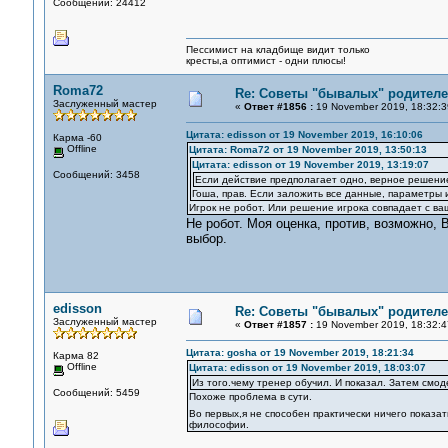
Сообщений: 24412
Пессимист на кладбище видит только
кресты,а оптимист - одни плюсы!
Roma72
Re: Советы "бывалых" родителе
Заслуженный мастер
«
Ответ #1856 :
19 November 2019, 18:32:3
Цитата: edisson от 19 November 2019, 16:10:06
Карма -60
Offline
Цитата: Roma72 от 19 November 2019, 13:50:13
Цитата: edisson от 19 November 2019, 13:19:07
Сообщений: 3458
Если действие предполагает одно, верное решение
Гоша, прав. Если заложить все данные, параметры 
Игрок не робот. Или решение игрока совпадает с ва
Не робот. Моя оценка, против, возможно,
выбор.
edisson
Re: Советы "бывалых" родителе
Заслуженный мастер
«
Ответ #1857 :
19 November 2019, 18:32:4
Цитата: gosha от 19 November 2019, 18:21:34
Карма 82
Offline
Цитата: edisson от 19 November 2019, 18:03:07
Из того.чему тренер обучил. И показал. Затем смо
Сообщений: 5459
Похоже проблема в сути.
Во первых,я не способен практически ничего показа
философии.