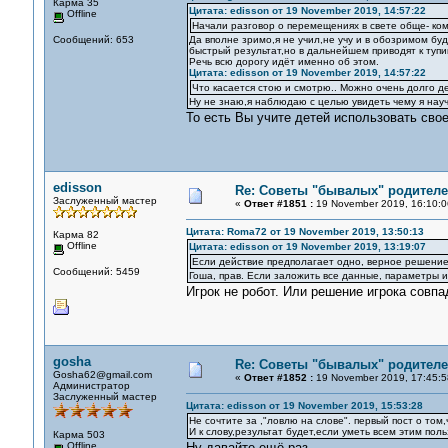
Карма 35
Цитата: edisson от 19 November 2019, 14:57:22
Offline
Начали разговор о перемещениях в свете обще- ко
Сообщений: 653
Да вполне зримо,я не учил,не учу и в обозримом бу
быстрый результат,но в дальнейшем приводят к тупик
Речь всю дорогу идёт именно об этом.
Цитата: edisson от 19 November 2019, 14:57:22
Что касается стою и смотрю.. Можно очень долго де
Ну не знаю,я наблюдаю с целью увидеть чему я нау
То есть Вы учите детей использовать свое
edisson
Re: Советы "бывалых" родителе
Заслуженный мастер
«
Ответ #1851 :
19 November 2019, 16:10:0
Цитата: Roma72 от 19 November 2019, 13:50:13
Карма 82
Offline
Цитата: edisson от 19 November 2019, 13:19:07
Если действие предполагает одно, верное решение
Сообщений: 5459
Гоша, прав. Если заложить все данные, параметры и
Игрок не робот. Или решение игрока совп
gosha
Re: Советы "бывалых" родителе
Gosha62@gmail.com
«
Ответ #1852 :
19 November 2019, 17:45:5
Администратор
Заслуженный мастер
Цитата: edisson от 19 November 2019, 15:53:28
Не сочтите за ,"ловлю на слове". первый пост о том
И к слову,результат будет,если уметь всем этим польз
Карма 503
Offline
Ну давайте ещё раз.