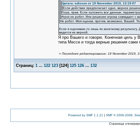
Цитата: edisson от 19 November 2019, 13:19:07
Если действие предполагает одно, верное решени
Гоша, прав. Если заложить все данные, параметры
Игрок не робот. Или решение игрока совпадает с в
Не робот. Моя оценка, против, возможно, Вашей. Т
Если я оцениваю,то лишь по конечному результату. Д
видится не верной.
Я про Вашего и говорю. Конечная цель у В
типа Месси и тогда верные решения сами 
«
Последнее редактирование: 19 November 2019, 1
Страниц:
1
...
122
123
[
124
]
125
126
...
132
Powered by SMF 1.1.21
|
SMF © 2006-2008, Sim
Страница сгенериро