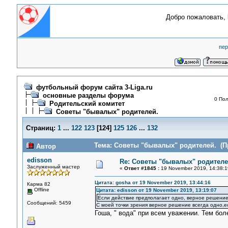
Добро пожаловать,
пер
футбольный форум сайта 3-Liga.ru
основные разделы форума
0 Пол
Родительский комитет
Советы "бывалых" родителей.
Страниц:
1
...
122
123
[
124
]
125
126
...
132
Тема: Советы "бывалых" родителей. (Пр
Автор
edisson
Re: Советы "бывалых" родителе
Заслуженный мастер
«
Ответ #1845 :
19 November 2019, 14:38:1
Цитата: gosha от 19 November 2019, 13:44:16
Карма 82
Offline
Цитата: edisson от 19 November 2019, 13:19:07
Если действие предполагает одно, верное решение
Сообщений: 5459
С моей точки зрения верное решение всегда одно,е
Гоша, " вода" при всем уважении. Тем бол