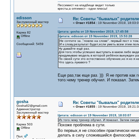
Пессимист на кладбище видит только
кресты,а оптимист - одни плюсы!
edisson
Re: Советы "бывалых" родителе
Заслуженный мастер
«
Ответ #1854 :
19 November 2019, 18:03:0
Цитата: gosha от 19 November 2019, 17:45:58
Карма 82
Offline
Цитата: edisson от 19 November 2019, 15:53:28
Не сочтите за ,"ловлю на слове". первый пост о то
Сообщений: 5459
И к слову,результат будет,если уметь всем этим поль
Ну давайте ещё раз.
Для того,чтобы успешно выступать в каком либо вид
придумываю модель в которой ребёнок вынужден раз
По своей сути это естественно обучение,но я но я 
Что здесь лукавого ?
Еще раз,так еще раз. ))) Я не против как 
того.чему тренер обучил. И показал. Зат
gosha
Re: Советы "бывалых" родителе
Gosha62@gmail.com
«
Ответ #1855 :
19 November 2019, 18:21:3
Администратор
Заслуженный мастер
Цитата: edisson от 19 November 2019, 18:03:07
Из того.чему тренер обучил. И показал. Затем смод
Карма 503
Похоже проблема в сути.
Offline
Во первых,я не способен практически нич
делать в силу сложившийся философии.
Пол: