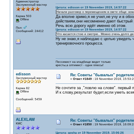
Администратор
Заслуженный мастер
Цитата: edisson от 19 November 2019, 14:57:22
Начали разговор о перемещениях в свете обще- ком
Карма 503
Да вполне зримо,я не учил,не учу и в обо
Offline
действиям,они несомненно дают быстрый р
Речь всю дорогу идёт именно об этом.
Пол:
Цитата: edisson от 19 November 2019, 14:57:22
Сообщений: 24412
Что касается стою и смотрю.. Можно очень долго де
Ну не знаю,я наблюдаю с целью увидеть ч
тренировочного процесса.
Пессимист на кладбище видит только
кресты,а оптимист - одни плюсы!
edisson
Re: Советы "бывалых" родителе
Заслуженный мастер
«
Ответ #1849 :
19 November 2019, 15:53:2
Не сочтите за ,"ловлю на слове". первый 
Карма 82
Offline
И к слову,результат будет,если уметь всем
Сообщений: 5459
ALEXLAW
Re: Советы "бывалых" родителе
КМС
«
Ответ #1850 :
19 November 2019, 16:09:2
Цитата: gosha от 19 November 2019, 15:06:26