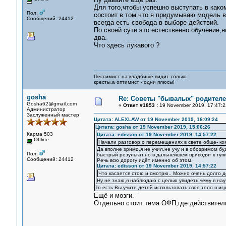
Для того,чтобы успешно выступать в како
Пол:
состоит в том.что я придумываю модель в
Сообщений: 24412
всегда есть свобода в выборе действий.
По своей сути это естественно обучение,н
два.
Что здесь лукавого ?
Пессимист на кладбище видит только
кресты,а оптимист - одни плюсы!
gosha
Re: Советы "бывалых" родителе
Gosha62@gmail.com
«
Ответ #1853 :
19 November 2019, 17:47:2
Администратор
Заслуженный мастер
Цитата: ALEXLAW от 19 November 2019, 16:09:24
Цитата: gosha от 19 November 2019, 15:06:26
Карма 503
Цитата: edisson от 19 November 2019, 14:57:22
Offline
Начали разговор о перемещениях в свете обще- ко
Да вполне зримо,я не учил,не учу и в обозримом б
Пол:
быстрый результат,но в дальнейшем приводят к тупи
Сообщений: 24412
Речь всю дорогу идёт именно об этом.
Цитата: edisson от 19 November 2019, 14:57:22
Что касается стою и смотрю.. Можно очень долго д
Ну не знаю,я наблюдаю с целью увидеть чему я нау
То есть Вы учите детей использовать свое тело в иг
Ещё и мозги.
Отдельно стоит тема ОФП,где действительн