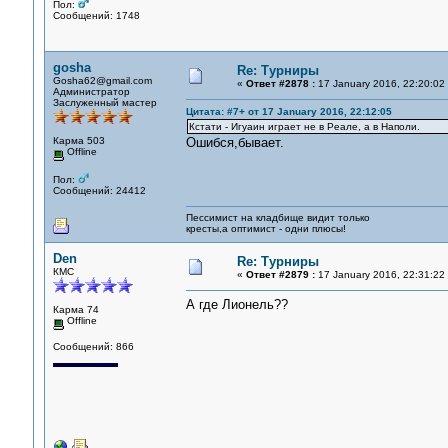
Пол:
Сообщений: 1748
gosha
Re: Турниры
Gosha62@gmail.com
«
Ответ #2878 :
17 January 2016, 22:20:02
Администратор
Заслуженный мастер
Цитата: #7+ от 17 January 2016, 22:12:05
Кстати - Игуаин играет не в Реале, а в Наполи.
Карма 503
Ошибся,бывает.
Offline
Пол:
Сообщений: 24412
Пессимист на кладбище видит только
кресты,а оптимист - одни плюсы!
Den
Re: Турниры
КМС
«
Ответ #2879 :
17 January 2016, 22:31:22
А где Лионель??
Карма 74
Offline
Сообщений: 866