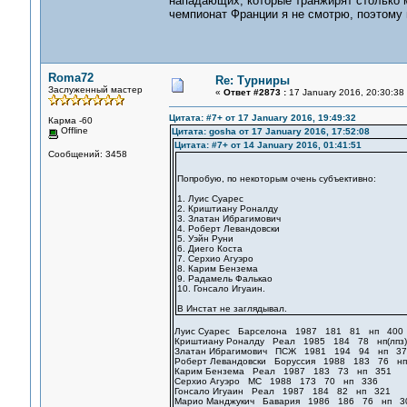
нападающих, которые транжирят столько м
чемпионат Франции я не смотрю, поэтому 
Roma72
Re: Турниры
Заслуженный мастер
«
Ответ #2873 :
17 January 2016, 20:30:38
Цитата: #7+ от 17 January 2016, 19:49:32
Карма -60
Offline
Цитата: gosha от 17 January 2016, 17:52:08
Цитата: #7+ от 14 January 2016, 01:41:51
Сообщений: 3458
Попробую, по некоторым очень субъективно:
1. Луис Суарес
2. Криштиану Роналду
3. Златан Ибрагимович
4. Роберт Левандовски
5. Уэйн Руни
6. Диего Коста
7. Серхио Агуэро
8. Карим Бензема
9. Радамель Фалькао
10. Гонсало Игуаин.
В Инстат не заглядывал.
Луис Суарес Барселона 1987 181 81 нп 400
Криштиану Роналду Реал 1985 184 78 нп(лпз
Златан Ибрагимович ПСЖ 1981 194 94 нп 37
Роберт Левандовски Боруссия 1988 183 76 н
Карим Бензема Реал 1987 183 73 нп 351
Серхио Агуэро МС 1988 173 70 нп 336
Гонсало Игуаин Реал 1987 184 82 нп 321
Марио Манджукич Бавария 1986 186 76 нп 3