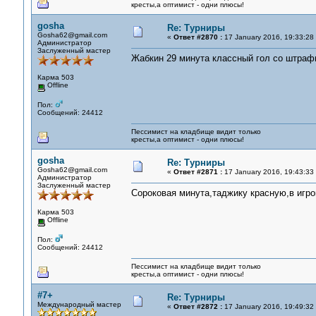
кресты,а оптимист - одни плюсы!
gosha
Re: Турниры
Gosha62@gmail.com
«
Ответ #2870 :
17 January 2016, 19:33:28
Администратор
Заслуженный мастер
Жабкин 29 минута классный гол со штраф
Карма 503
Offline
Пол:
Сообщений: 24412
Пессимист на кладбище видит только
кресты,а оптимист - одни плюсы!
gosha
Re: Турниры
Gosha62@gmail.com
«
Ответ #2871 :
17 January 2016, 19:43:33
Администратор
Заслуженный мастер
Сороковая минута,таджику красную,в игро
Карма 503
Offline
Пол:
Сообщений: 24412
Пессимист на кладбище видит только
кресты,а оптимист - одни плюсы!
#7+
Re: Турниры
Международный мастер
«
Ответ #2872 :
17 January 2016, 19:49:32