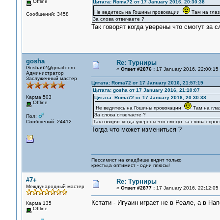
Offline
Цитата: Roma72 от 17 January 2016, 20:30:38
Не ведитесь на Гошины провокации
Там на глаз
Сообщений: 3458
За слова отвечаете ?
Так говорят когда уверены что смогут за
gosha
Re: Турниры
Gosha62@gmail.com
«
Ответ #2876 :
17 January 2016, 22:00:15
Администратор
Заслуженный мастер
Цитата: Roma72 от 17 January 2016, 21:57:19
Цитата: gosha от 17 January 2016, 21:10:07
Карма 503
Цитата: Roma72 от 17 January 2016, 20:30:38
Offline
Не ведитесь на Гошины провокации
Там на гла
За слова отвечаете ?
Пол:
Сообщений: 24412
Так говорят когда уверены что смогут за слова спр
Тогда что может измениться ?
Пессимист на кладбище видит только
кресты,а оптимист - одни плюсы!
#7+
Re: Турниры
Международный мастер
«
Ответ #2877 :
17 January 2016, 22:12:05
Кстати - Игуаин играет не в Реале, а в Нап
Карма 135
Offline