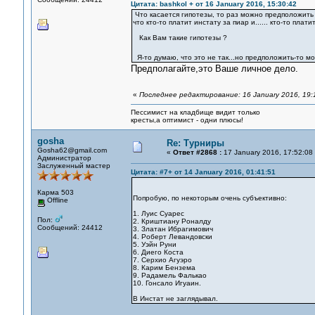
Цитата: bashkol + от 16 January 2016, 15:30:42
Что касается гипотезы, то раз можно предположить , 
что кто-то платит инстату за пиар и...... кто-то пла
Как Вам такие гипотезы ?
Я-то думаю, что это не так...но предположить-то м
Предполагайте,это Ваше личное дело.
«
Последнее редактирование: 16 January 2016, 19:
Пессимист на кладбище видит только
кресты,а оптимист - одни плюсы!
gosha
Re: Турниры
Gosha62@gmail.com
«
Ответ #2868 :
17 January 2016, 17:52:08
Администратор
Заслуженный мастер
Цитата: #7+ от 14 January 2016, 01:41:51
Карма 503
Попробую, по некоторым очень субъективно:
Offline
1. Луис Суарес
Пол:
2. Криштиану Роналду
Сообщений: 24412
3. Златан Ибрагимович
4. Роберт Левандовски
5. Уэйн Руни
6. Диего Коста
7. Серхио Агуэро
8. Карим Бензема
9. Радамель Фалькао
10. Гонсало Игуаин.
В Инстат не заглядывал.