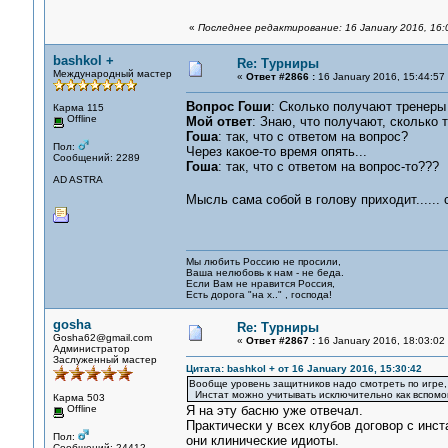
«
Последнее редактирование: 16 January 2016, 16:
bashkol +
Re: Турниры
Международный мастер
«
Ответ #2866 :
16 January 2016, 15:44:57
Вопрос Гоши
: Сколько получают тренеры
Карма 115
Offline
Мой ответ
: Знаю, что получают, сколько 
Гоша
: так, что с ответом на вопрос?
Пол:
Через какое-то время опять...
Сообщений: 2289
Гоша
: так, что с ответом на вопрос-то???
AD ASTRA
Мысль сама собой в голову приходит......
Мы любить Россию не просили,
Ваша нелюбовь к нам - не беда.
Если Вам не нравится Россия,
Есть дорога "на х.." , господа!
gosha
Re: Турниры
Gosha62@gmail.com
«
Ответ #2867 :
16 January 2016, 18:03:02
Администратор
Заслуженный мастер
Цитата: bashkol + от 16 January 2016, 15:30:42
Вообще уровень защитников надо смотреть по игре, а
Инстат можно учитывать исключительно как вспомог
Карма 503
Offline
Я на эту басню уже отвечал.
Практически у всех клубов договор с инст
Пол:
они клинические идиоты.
Сообщений: 24412