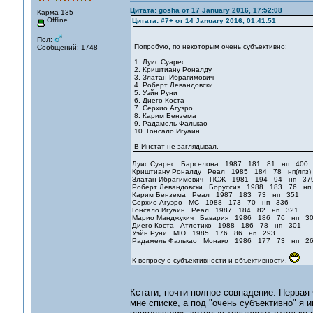
Цитата: gosha от 17 January 2016, 17:52:08
Карма 135
Offline
Цитата: #7+ от 14 January 2016, 01:41:51
Пол:
Попробую, по некоторым очень субъективно:
Сообщений: 1748
1. Луис Суарес
2. Криштиану Роналду
3. Златан Ибрагимович
4. Роберт Левандовски
5. Уэйн Руни
6. Диего Коста
7. Серхио Агуэро
8. Карим Бензема
9. Радамель Фалькао
10. Гонсало Игуаин.
В Инстат не заглядывал.
Луис Суарес Барселона 1987 181 81 нп 400
Криштиану Роналду Реал 1985 184 78 нп(лпз)
Златан Ибрагимович ПСЖ 1981 194 94 нп 37
Роберт Левандовски Боруссия 1988 183 76 нп
Карим Бензема Реал 1987 183 73 нп 351
Серхио Агуэро МС 1988 173 70 нп 336
Гонсало Игуаин Реал 1987 184 82 нп 321
Марио Манджукич Бавария 1986 186 76 нп 3
Диего Коста Атлетико 1988 186 78 нп 301
Уэйн Руни МЮ 1985 176 86 нп 293
Радамель Фалькао Монако 1986 177 73 нп 2
К вопросу о субъективности и объективности.
Кстати, почти полное совпадение. Перва
мне списке, а под "очень субъективно" я 