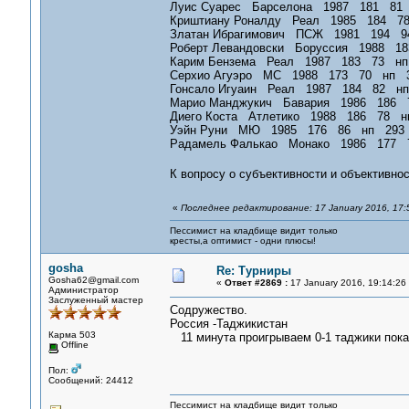
Луис Суарес Барселона 1987 181 81
Криштиану Роналду Реал 1985 184 78
Златан Ибрагимович ПСЖ 1981 194 9
Роберт Левандовски Боруссия 1988 1
Карим Бензема Реал 1987 183 73 нп
Серхио Агуэро МС 1988 173 70 нп 
Гонсало Игуаин Реал 1987 184 82 н
Марио Манджукич Бавария 1986 186 
Диего Коста Атлетико 1988 186 78 н
Уэйн Руни МЮ 1985 176 86 нп 293
Радамель Фалькао Монако 1986 177 
К вопросу о субъективности и объективно
«
Последнее редактирование: 17 January 2016, 17:
Пессимист на кладбище видит только
кресты,а оптимист - одни плюсы!
gosha
Re: Турниры
Gosha62@gmail.com
«
Ответ #2869 :
17 January 2016, 19:14:26
Администратор
Заслуженный мастер
Содружество.
Россия -Таджикистан
Карма 503
11 минута проигрываем 0-1 таджики пока
Offline
Пол:
Сообщений: 24412
Пессимист на кладбище видит только