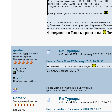
Диего Коста Атлетико 1988 186 78 нп 301
Уэйн Руни МЮ 1985 176 86 нп 293
Радамель Фалькао Монако 1986 177 73 нп 2
К вопросу о субъективности и объективности.
Кстати, почти полное совпадение. Первая четвёрка 
субъективно" я имел в виду как раз Игуаина и Бенз
же на пике карьеры индекс наверняка был выше, чем
Не ведитесь на Гошины провокации
Там
gosha
Re: Турниры
Gosha62@gmail.com
«
Ответ #2874 :
17 January 2016, 21:10:07
Администратор
Заслуженный мастер
Цитата: Roma72 от 17 January 2016, 20:30:38
Не ведитесь на Гошины провокации
Там на глаз
Карма 503
За слова отвечаете ?
Offline
Пол:
Сообщений: 24412
Пессимист на кладбище видит только
кресты,а оптимист - одни плюсы!
Roma72
Re: Турниры
Заслуженный мастер
«
Ответ #2875 :
17 January 2016, 21:57:19
Цитата: gosha от 17 January 2016, 21:10:07
Карма -60