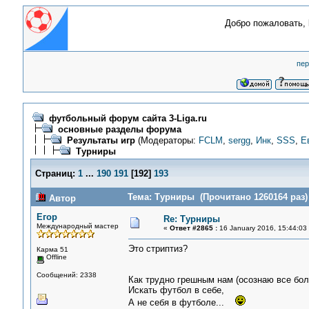
Добро пожаловать,
пер
футбольный форум сайта 3-Liga.ru
основные разделы форума
Результаты игр
(Модераторы:
FCLM
,
sergg
,
Инк
,
SSS
,
Е
Турниры
Страниц:
1
...
190
191
[
192
]
193
Тема: Турниры (Прочитано 1260164 раз)
Автор
Егор
Re: Турниры
Международный мастер
«
Ответ #2865 :
16 January 2016, 15:44:03
Это стриптиз?
Карма 51
Offline
Сообщений: 2338
Как трудно грешным нам (осознаю все бол
Искать футбол в себе,
А не себя в футболе...