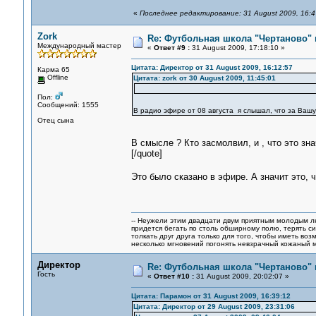
«
Последнее редактирование: 31 August 2009, 16:4
Zork
Re: Футбольная школа "Чертаново" п
Международный мастер
«
Ответ #9 :
31 August 2009, 17:18:10 »
Цитата: Директор от 31 August 2009, 16:12:57
Карма 65
Offline
Цитата: zork от 30 August 2009, 11:45:01
Пол:
Сообщений: 1555
В радио эфире от 08 августа я слышал, что за Вашу
Отец сына
В смысле ? Кто засмолвил, и , что это зна
[/quote]
Это было сказано в эфире. А значит это,
-- Неужели этим двадцати двум приятным молодым 
придется бегать по столь обширному полю, терять си
толкать друг друга только для того, чтобы иметь воз
несколько мгновений погонять невзрачный кожаный м
Директор
Re: Футбольная школа "Чертаново" п
Гость
«
Ответ #10 :
31 August 2009, 20:02:07 »
Цитата: Парамон от 31 August 2009, 16:39:12
Цитата: Директор от 29 August 2009, 23:31:06