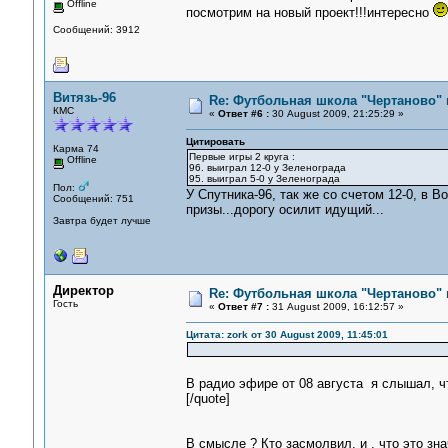
Offline
посмотрим на новый проект!!!интересно
Сообщений: 3912
Витязь-96
Re: Футбольная школа "Чертаново" п
КМС
«
Ответ #6 :
30 August 2009, 21:25:29 »
Цитировать
Карма 74
Первые игры 2 круга :
Offline
96. выиграл 12-0 у Зеленограда
95. выиграл 5-0 у Зеленограда
Пол:
У Спутника-96, так же со счетом 12-0, в 
Сообщений: 751
призы...дорогу осилит идущий...
Завтра будет лучше
Директор
Re: Футбольная школа "Чертаново" п
Гость
«
Ответ #7 :
31 August 2009, 16:12:57 »
Цитата: zork от 30 August 2009, 11:45:01
В радио эфире от 08 августа я слышал, ч
[/quote]
В смысле ? Кто засмолвил, и , что это зна