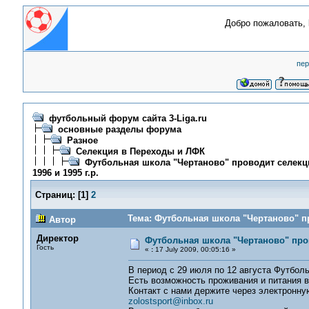
Добро пожаловать,
пер
футбольный форум сайта 3-Liga.ru
основные разделы форума
Разное
Селекция в Переходы и ЛФК
Футбольная школа "Чертаново" проводит селекц
1996 и 1995 г.р.
Страниц:
[
1
]
2
Тема: Футбольная школа "Чертаново" пр
Автор
Директор
Футбольная школа "Чертаново" пров
Гость
«
:
17 July 2009, 00:05:16 »
В период с 29 июля по 12 августа Футболь
Есть возможность проживания и питания в
Контакт с нами держите через электронную
zolostsport@inbox.ru