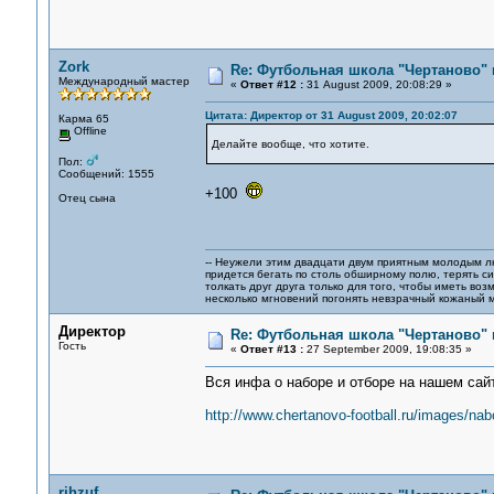
Zork
Re: Футбольная школа "Чертаново" п
Международный мастер
«
Ответ #12 :
31 August 2009, 20:08:29 »
Цитата: Директор от 31 August 2009, 20:02:07
Карма 65
Offline
Делайте вообще, что хотите.
Пол:
Сообщений: 1555
+100
Отец сына
-- Неужели этим двадцати двум приятным молодым 
придется бегать по столь обширному полю, терять си
толкать друг друга только для того, чтобы иметь воз
несколько мгновений погонять невзрачный кожаный м
Директор
Re: Футбольная школа "Чертаново" п
Гость
«
Ответ #13 :
27 September 2009, 19:08:35 »
Вся инфа о наборе и отборе на нашем сайт
http://www.chertanovo-football.ru/images/nabo
rjhzuf