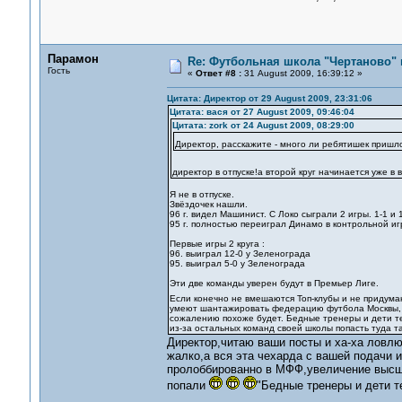
Парамон
Re: Футбольная школа "Чертаново" п
Гость
«
Ответ #8 :
31 August 2009, 16:39:12 »
Цитата: Директор от 29 August 2009, 23:31:06
Цитата: вася от 27 August 2009, 09:46:04
Цитата: zork от 24 August 2009, 08:29:00
Директор, расскажите - много ли ребятишек пришло
директор в отпуске!а второй круг начинается уже в 
Я не в отпуске.
Звёздочек нашли.
96 г. видел Машинист. С Локо сыграли 2 игры. 1-1 и 
95 г. полностью переиграл Динамо в контрольной игре
Первые игры 2 круга :
96. выиграл 12-0 у Зеленограда
95. выиграл 5-0 у Зеленограда
Эти две команды уверен будут в Премьер Лиге.
Если конечно не вмешаются Топ-клубы и не придума
умеют шантажировать федерацию футбола Москвы, о
сожалению похоже будет. Бедные тренеры и дети тех
из-за остальных команд своей школы попасть туда так
Директор,читаю ваши посты и ха-ха ловлю
жалко,а вся эта чехарда с вашей подачи 
пролоббированно в МФФ,увеличение высшей
попали
"Бедные тренеры и дети т