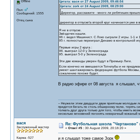
Offline
Цитата: вася от 27 August 2009, 09:46:04
Цитата: zork от 24 August 2009, 08:29:00
Пол:
Директор, расскажите - много ли ребятишек пришло
Сообщений: 1555
Отец сына
директор в отпуске!а второй круг начинается уже в 
Я не в отпуске.
Звёздочек нашли.
96 г. видел Машинист. С Локо сыграли 2 игры. 1-1 и 
95 г. полностью переиграл Динамо в контрольной игре
Первые игры 2 круга :
96. выиграл 12-0 у Зеленограда
95. выиграл 5-0 у Зеленограда
Эти две команды уверен будут в Премьер Лиге.
Если конечно не вмешаются Топ-клубы и не придума
умеют шантажировать федерацию футбола Москвы, о
сожалению похоже будет.
В радио эфире от 08 августа я слышал, ч
-- Неужели этим двадцати двум приятным молодым 
придется бегать по столь обширному полю, терять си
толкать друг друга только для того, чтобы иметь воз
несколько мгновений погонять невзрачный кожаный м
вася
Re: Футбольная школа "Чертаново" п
Заслуженный мастер
«
Ответ #5 :
30 August 2009, 20:16:20 »
Карма -527
и я слышал тоже самое Зорк