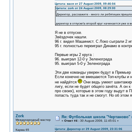
Цитата: вася от 27 August 2009, 09:46:04
Цитата: zork от 24 August 2009, 08:29:00
Директор, расскажите - много ли ребятишек пришло,
директор в отпуске!а второй круг начинается уже в в
Я не в отпуске.
Звёздочек нашли.
96 г. видел Машинист. С Локо сыграли 2 игр
95 г. полностью переиграл Динамо в контро
Первые игры 2 круга :
96. выиграл 12-0 у Зеленограда
95. выиграл 5-0 у Зеленограда
Эти две команды уверен будут в Премьер 
Если конечно не вмешаются Топ-клубы и 
не найдётся
Они ведь умеют шантажир
лигу, если не будет общего зачёта. А он 
про своих), которые в этом году выдут в 
попасть туда так и не смогут. Но об этом 
Zork
Re: Футбольная школа "Чертаново" п
Международный мастер
«
Ответ #4 :
30 August 2009, 11:45:01 »
Цитата: Директор от 29 August 2009, 23:31:06
Карма 65