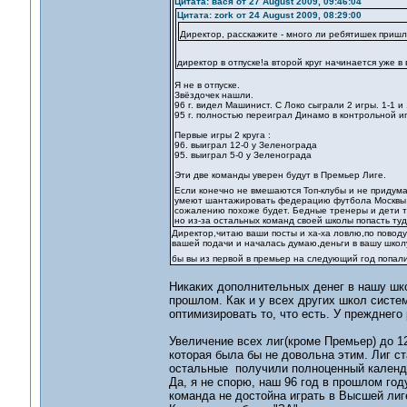
Цитата: вася от 27 August 2009, 09:46:04
Цитата: zork от 24 August 2009, 08:29:00
Директор, расскажите - много ли ребятишек пришло
директор в отпуске!а второй круг начинается уже в 
Я не в отпуске.
Звёздочек нашли.
96 г. видел Машинист. С Локо сыграли 2 игры. 1-1 и 
95 г. полностью переиграл Динамо в контрольной игр
Первые игры 2 круга :
96. выиграл 12-0 у Зеленограда
95. выиграл 5-0 у Зеленограда
Эти две команды уверен будут в Премьер Лиге.
Если конечно не вмешаются Топ-клубы и не придум
умеют шантажировать федерацию футбола Москвы, о
сожалению похоже будет. Бедные тренеры и дети тех
но из-за остальных команд своей школы попасть туда
Директор,читаю ваши посты и ха-ха ловлю,по поводу
вашей подачи и началась думаю,деньги в вашу школ
бы вы из первой в премьер на следующий год попал
Никаких дополнительных денег в нашу шко
прошлом. Как и у всех других школ систе
оптимизировать то, что есть. У прежднего
Увеличение всех лиг(кроме Премьер) до 1
которая была бы не довольна этим. Лиг ста
остальные получили полноценный календ
Да, я не спорю, наш 96 год в прошлом году
команда не достойна играть в Высшей лиг