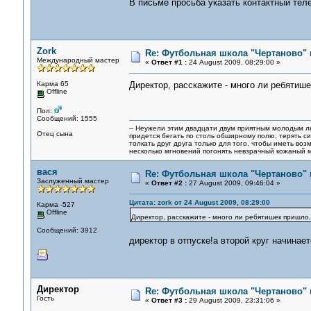
В письме просьба указать контактный тел
Zork
Re: Футбольная школа "Чертаново" п
Международный мастер
«
Ответ #1 :
24 August 2009, 08:29:00 »
Карма 65
Директор, расскажите - много ли ребятише
Offline
Пол:
Сообщений: 1555
-- Неужели этим двадцати двум приятным молодым 
Отец сына
придется бегать по столь обширному полю, терять си
толкать друг друга только для того, чтобы иметь воз
несколько мгновений погонять невзрачный кожаный м
вася
Re: Футбольная школа "Чертаново" п
Заслуженный мастер
«
Ответ #2 :
27 August 2009, 09:46:04 »
Цитата: zork от 24 August 2009, 08:29:00
Карма -527
Offline
Директор, расскажите - много ли ребятишек пришло,
Сообщений: 3912
директор в отпуске!а второй круг начинает
Директор
Re: Футбольная школа "Чертаново" п
Гость
«
Ответ #3 :
29 August 2009, 23:31:06 »