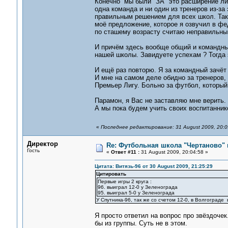
Конечно мы были "ЗА" это расширение лиг
одна команда и ни один из тренеров из-за
правильным решением для всех школ. Так 
моё предложение, которое я озвучил в фе
по сташему возрасту считаю неправильны
И причём здесь вообще общий и командный
нашей школы. Завидуете успехам ? Тогда 
И ещё раз повторю. Я за командный зачёт 
И мне на самом деле обидно за тренеров, 
Премьер Лигу. Больно за футбол, который
Парамон, я Вас не заставляю мне верить. 
А мы пока будем учить своих воспитанник
«
Последнее редактирование: 31 August 2009, 20:
Директор
Re: Футбольная школа "Чертаново" п
Гость
«
Ответ #11 :
31 August 2009, 20:04:58 »
Цитата: Витязь-96 от 30 August 2009, 21:25:29
Цитировать
Первые игры 2 круга :
96. выиграл 12-0 у Зеленограда
95. выиграл 5-0 у Зеленограда
У Спутника-96, так же со счетом 12-0, в Волгограде 
Я просто ответил на вопрос про звёздоче
бы из группы. Суть не в этом.