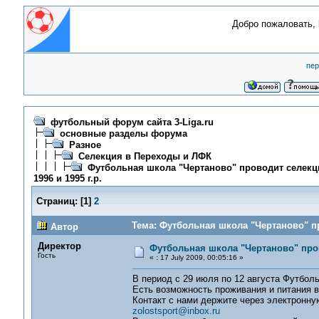
Добро пожаловать,
пер
футбольный форум сайта 3-Liga.ru
основные разделы форума
Разное
Селекция в Переходы и ЛФК
Футбольная школа "Чертаново" проводит селекц
1996 и 1995 г.р.
Страниц:
[
1
]
2
Тема: Футбольная школа "Чертаново" пр
Автор
Директор
Футбольная школа "Чертаново" пров
Гость
«
:
17 July 2009, 00:05:16 »
В период с 29 июля по 12 августа Футболь
Есть возможность проживания и питания в
Контакт с нами держите через электронную
zolostsport@inbox.ru