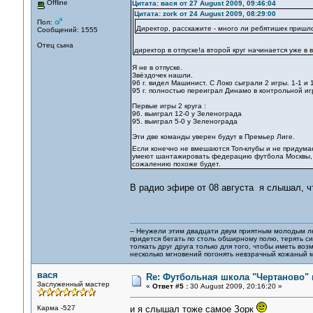
Offline
Цитата: вася от 27 August 2009, 09:46:04
Цитата: zork от 24 August 2009, 08:29:00
Пол:
Директор, расскажите - много ли ребятишек пришло
Сообщений: 1555
Отец сына
директор в отпуске!а второй круг начинается уже в 
Я не в отпуске.
Звёздочек нашли.
96 г. видел Машинист. С Локо сыграли 2 игры. 1-1 и 
95 г. полностью переиграл Динамо в контрольной игре
Первые игры 2 круга :
96. выиграл 12-0 у Зеленограда
95. выиграл 5-0 у Зеленограда
Эти две команды уверен будут в Премьер Лиге.
Если конечно не вмешаются Топ-клубы и не придума
умеют шантажировать федерацию футбола Москвы, о
сожалению похоже будет.
В радио эфире от 08 августа я слышал, ч
-- Неужели этим двадцати двум приятным молодым 
придется бегать по столь обширному полю, терять си
толкать друг друга только для того, чтобы иметь воз
несколько мгновений погонять невзрачный кожаный м
вася
Re: Футбольная школа "Чертаново" п
Заслуженный мастер
«
Ответ #5 :
30 August 2009, 20:16:20 »
Карма -527
и я слышал тоже самое Зорк