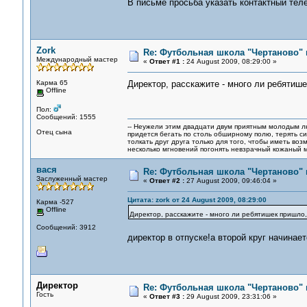
В письме просьба указать контактный тел
Zork
Re: Футбольная школа "Чертаново" п
Международный мастер
«
Ответ #1 :
24 August 2009, 08:29:00 »
Карма 65
Директор, расскажите - много ли ребятише
Offline
Пол:
Сообщений: 1555
-- Неужели этим двадцати двум приятным молодым 
Отец сына
придется бегать по столь обширному полю, терять си
толкать друг друга только для того, чтобы иметь воз
несколько мгновений погонять невзрачный кожаный м
вася
Re: Футбольная школа "Чертаново" п
Заслуженный мастер
«
Ответ #2 :
27 August 2009, 09:46:04 »
Цитата: zork от 24 August 2009, 08:29:00
Карма -527
Offline
Директор, расскажите - много ли ребятишек пришло,
Сообщений: 3912
директор в отпуске!а второй круг начинает
Директор
Re: Футбольная школа "Чертаново" п
Гость
«
Ответ #3 :
29 August 2009, 23:31:06 »