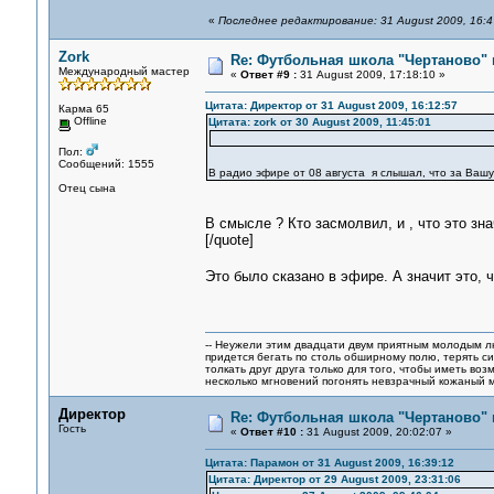
«
Последнее редактирование: 31 August 2009, 16:4
Zork
Re: Футбольная школа "Чертаново" п
Международный мастер
«
Ответ #9 :
31 August 2009, 17:18:10 »
Цитата: Директор от 31 August 2009, 16:12:57
Карма 65
Offline
Цитата: zork от 30 August 2009, 11:45:01
Пол:
Сообщений: 1555
В радио эфире от 08 августа я слышал, что за Вашу
Отец сына
В смысле ? Кто засмолвил, и , что это зна
[/quote]
Это было сказано в эфире. А значит это,
-- Неужели этим двадцати двум приятным молодым 
придется бегать по столь обширному полю, терять си
толкать друг друга только для того, чтобы иметь воз
несколько мгновений погонять невзрачный кожаный м
Директор
Re: Футбольная школа "Чертаново" п
Гость
«
Ответ #10 :
31 August 2009, 20:02:07 »
Цитата: Парамон от 31 August 2009, 16:39:12
Цитата: Директор от 29 August 2009, 23:31:06