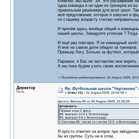
Конечно мы были "ЗА" это расширение лиг
одна команда и ни один из тренеров из-за
правильным решением для всех школ. Так 
моё предложение, которое я озвучил в фе
по сташему возрасту считаю неправильны
И причём здесь вообще общий и командный
нашей школы. Завидуете успехам ? Тогда 
И ещё раз повторю. Я за командный зачёт 
И мне на самом деле обидно за тренеров, 
Премьер Лигу. Больно за футбол, который
Парамон, я Вас не заставляю мне верить. 
А мы пока будем учить своих воспитанник
«
Последнее редактирование: 31 August 2009, 20:
Директор
Re: Футбольная школа "Чертаново" п
Гость
«
Ответ #11 :
31 August 2009, 20:04:58 »
Цитата: Витязь-96 от 30 August 2009, 21:25:29
Цитировать
Первые игры 2 круга :
96. выиграл 12-0 у Зеленограда
95. выиграл 5-0 у Зеленограда
У Спутника-96, так же со счетом 12-0, в Волгограде 
Я просто ответил на вопрос про звёздоче
бы из группы. Суть не в этом.