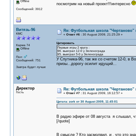
Offline
посмотрим на новый проект!!!интересно
Сообщений: 3912
Витязь-96
Re: Футбольная школа "Чертаново" п
КМС
«
Ответ #6 :
30 August 2009, 21:25:29 »
Цитировать
Карма 74
Первые игры 2 круга :
Offline
96. выиграл 12-0 у Зеленограда
95. выиграл 5-0 у Зеленограда
Пол:
У Спутника-96, так же со счетом 12-0, в 
Сообщений: 751
призы...дорогу осилит идущий...
Завтра будет лучше
Директор
Re: Футбольная школа "Чертаново" п
Гость
«
Ответ #7 :
31 August 2009, 16:12:57 »
Цитата: zork от 30 August 2009, 11:45:01
В радио эфире от 08 августа я слышал, ч
[/quote]
В смысле ? Кто засмолвил, и , что это зна