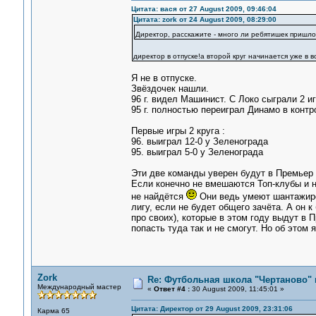
Цитата: вася от 27 August 2009, 09:46:04
Цитата: zork от 24 August 2009, 08:29:00
Директор, расскажите - много ли ребятишек пришло,
директор в отпуске!а второй круг начинается уже в в
Я не в отпуске.
Звёздочек нашли.
96 г. видел Машинист. С Локо сыграли 2 игр
95 г. полностью переиграл Динамо в контро
Первые игры 2 круга :
96. выиграл 12-0 у Зеленограда
95. выиграл 5-0 у Зеленограда
Эти две команды уверен будут в Премьер 
Если конечно не вмешаются Топ-клубы и 
не найдётся
Они ведь умеют шантажир
лигу, если не будет общего зачёта. А он 
про своих), которые в этом году выдут в 
попасть туда так и не смогут. Но об этом 
Zork
Re: Футбольная школа "Чертаново" п
Международный мастер
«
Ответ #4 :
30 August 2009, 11:45:01 »
Цитата: Директор от 29 August 2009, 23:31:06
Карма 65