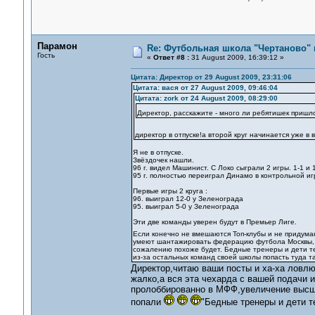
Парамон
Re: Футбольная школа "Чертаново" п
Гость
«
Ответ #8 :
31 August 2009, 16:39:12 »
Цитата: Директор от 29 August 2009, 23:31:06
Цитата: вася от 27 August 2009, 09:46:04
Цитата: zork от 24 August 2009, 08:29:00
Директор, расскажите - много ли ребятишек пришло
директор в отпуске!а второй круг начинается уже в 
Я не в отпуске.
Звёздочек нашли.
96 г. видел Машинист. С Локо сыграли 2 игры. 1-1 и 
95 г. полностью переиграл Динамо в контрольной игре
Первые игры 2 круга :
96. выиграл 12-0 у Зеленограда
95. выиграл 5-0 у Зеленограда
Эти две команды уверен будут в Премьер Лиге.
Если конечно не вмешаются Топ-клубы и не придума
умеют шантажировать федерацию футбола Москвы, о
сожалению похоже будет. Бедные тренеры и дети тех
из-за остальных команд своей школы попасть туда так
Директор,читаю ваши посты и ха-ха ловлю
жалко,а вся эта чехарда с вашей подачи 
пролоббированно в МФФ,увеличение высшей
попали
"Бедные тренеры и дети т