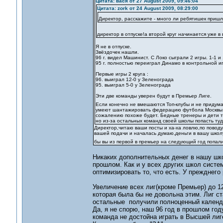
Цитата: вася от 27 August 2009, 09:46:04
Цитата: zork от 24 August 2009, 08:29:00
Директор, расскажите - много ли ребятишек пришло
директор в отпуске!а второй круг начинается уже в 
Я не в отпуске.
Звёздочек нашли.
96 г. видел Машинист. С Локо сыграли 2 игры. 1-1 и 
95 г. полностью переиграл Динамо в контрольной игр
Первые игры 2 круга :
96. выиграл 12-0 у Зеленограда
95. выиграл 5-0 у Зеленограда
Эти две команды уверен будут в Премьер Лиге.
Если конечно не вмешаются Топ-клубы и не придум
умеют шантажировать федерацию футбола Москвы, о
сожалению похоже будет. Бедные тренеры и дети тех
но из-за остальных команд своей школы попасть туда
Директор,читаю ваши посты и ха-ха ловлю,по поводу
вашей подачи и началась думаю,деньги в вашу школ
бы вы из первой в премьер на следующий год попал
Никаких дополнительных денег в нашу шко
прошлом. Как и у всех других школ систе
оптимизировать то, что есть. У прежднего
Увеличение всех лиг(кроме Премьер) до 1
которая была бы не довольна этим. Лиг ста
остальные получили полноценный календ
Да, я не спорю, наш 96 год в прошлом году
команда не достойна играть в Высшей лиг