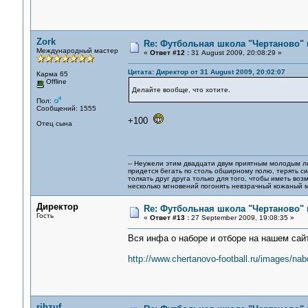
Zork
Re: Футбольная школа "Чертаново" п
Международный мастер
«
Ответ #12 :
31 August 2009, 20:08:29 »
Цитата: Директор от 31 August 2009, 20:02:07
Карма 65
Offline
Делайте вообще, что хотите.
Пол:
Сообщений: 1555
+100
Отец сына
-- Неужели этим двадцати двум приятным молодым 
придется бегать по столь обширному полю, терять си
толкать друг друга только для того, чтобы иметь воз
несколько мгновений погонять невзрачный кожаный м
Директор
Re: Футбольная школа "Чертаново" п
Гость
«
Ответ #13 :
27 September 2009, 19:08:35 »
Вся инфа о наборе и отборе на нашем сайт
http://www.chertanovo-football.ru/images/nabo
rjhzuf