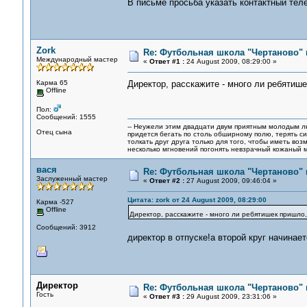
В письме просьба указать контактный тел
Zork
Re: Футбольная школа "Чертаново" п
Международный мастер
«
Ответ #1 :
24 August 2009, 08:29:00 »
Карма 65
Директор, расскажите - много ли ребятише
Offline
Пол:
Сообщений: 1555
-- Неужели этим двадцати двум приятным молодым 
Отец сына
придется бегать по столь обширному полю, терять си
толкать друг друга только для того, чтобы иметь воз
несколько мгновений погонять невзрачный кожаный м
вася
Re: Футбольная школа "Чертаново" п
Заслуженный мастер
«
Ответ #2 :
27 August 2009, 09:46:04 »
Цитата: zork от 24 August 2009, 08:29:00
Карма -527
Offline
Директор, расскажите - много ли ребятишек пришло,
Сообщений: 3912
директор в отпуске!а второй круг начинает
Директор
Re: Футбольная школа "Чертаново" п
Гость
«
Ответ #3 :
29 August 2009, 23:31:06 »