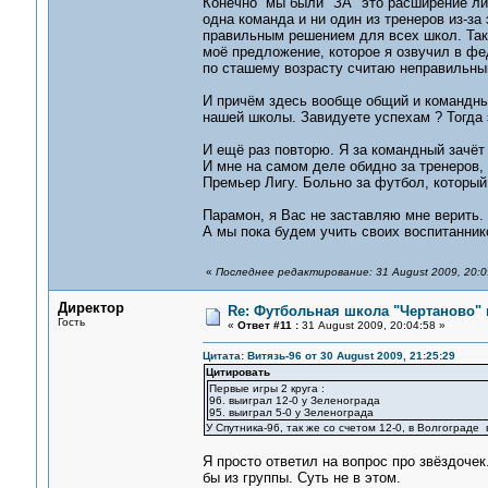
Конечно мы были "ЗА" это расширение лиг
одна команда и ни один из тренеров из-за
правильным решением для всех школ. Так 
моё предложение, которое я озвучил в фе
по сташему возрасту считаю неправильны
И причём здесь вообще общий и командный
нашей школы. Завидуете успехам ? Тогда 
И ещё раз повторю. Я за командный зачёт 
И мне на самом деле обидно за тренеров, 
Премьер Лигу. Больно за футбол, который
Парамон, я Вас не заставляю мне верить. 
А мы пока будем учить своих воспитанник
«
Последнее редактирование: 31 August 2009, 20:
Директор
Re: Футбольная школа "Чертаново" п
Гость
«
Ответ #11 :
31 August 2009, 20:04:58 »
Цитата: Витязь-96 от 30 August 2009, 21:25:29
Цитировать
Первые игры 2 круга :
96. выиграл 12-0 у Зеленограда
95. выиграл 5-0 у Зеленограда
У Спутника-96, так же со счетом 12-0, в Волгограде 
Я просто ответил на вопрос про звёздоче
бы из группы. Суть не в этом.