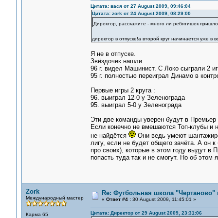
Цитата: вася от 27 August 2009, 09:46:04
Цитата: zork от 24 August 2009, 08:29:00
Директор, расскажите - много ли ребятишек пришло,
директор в отпуске!а второй круг начинается уже в в
Я не в отпуске.
Звёздочек нашли.
96 г. видел Машинист. С Локо сыграли 2 игр
95 г. полностью переиграл Динамо в контро
Первые игры 2 круга :
96. выиграл 12-0 у Зеленограда
95. выиграл 5-0 у Зеленограда
Эти две команды уверен будут в Премьер 
Если конечно не вмешаются Топ-клубы и 
не найдётся
Они ведь умеют шантажир
лигу, если не будет общего зачёта. А он 
про своих), которые в этом году выдут в 
попасть туда так и не смогут. Но об этом 
Zork
Re: Футбольная школа "Чертаново" п
Международный мастер
«
Ответ #4 :
30 August 2009, 11:45:01 »
Цитата: Директор от 29 August 2009, 23:31:06
Карма 65