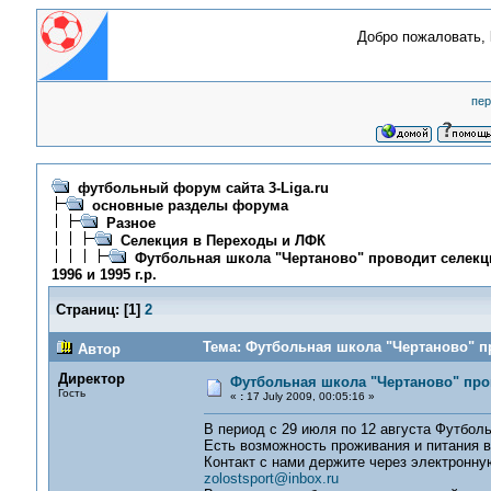
Добро пожаловать,
пер
футбольный форум сайта 3-Liga.ru
основные разделы форума
Разное
Селекция в Переходы и ЛФК
Футбольная школа "Чертаново" проводит селекц
1996 и 1995 г.р.
Страниц:
[
1
]
2
Тема: Футбольная школа "Чертаново" пр
Автор
Директор
Футбольная школа "Чертаново" пров
Гость
«
:
17 July 2009, 00:05:16 »
В период с 29 июля по 12 августа Футболь
Есть возможность проживания и питания в
Контакт с нами держите через электронную
zolostsport@inbox.ru