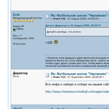
Zork
Re: Футбольная школа "Чертаново" п
Международный мастер
«
Ответ #12 :
31 August 2009, 20:08:29 »
Цитата: Директор от 31 August 2009, 20:02:07
Карма 65
Offline
Делайте вообще, что хотите.
Пол:
Сообщений: 1555
+100
Отец сына
-- Неужели этим двадцати двум приятным молодым 
придется бегать по столь обширному полю, терять си
толкать друг друга только для того, чтобы иметь воз
несколько мгновений погонять невзрачный кожаный м
Директор
Re: Футбольная школа "Чертаново" п
Гость
«
Ответ #13 :
27 September 2009, 19:08:35 »
Вся инфа о наборе и отборе на нашем сайт
http://www.chertanovo-football.ru/images/nabo
rjhzuf