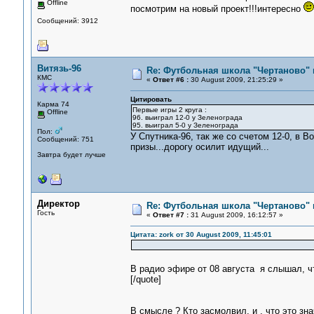
Offline
посмотрим на новый проект!!!интересно
Сообщений: 3912
Витязь-96
Re: Футбольная школа "Чертаново" п
КМС
«
Ответ #6 :
30 August 2009, 21:25:29 »
Цитировать
Карма 74
Первые игры 2 круга :
Offline
96. выиграл 12-0 у Зеленограда
95. выиграл 5-0 у Зеленограда
Пол:
У Спутника-96, так же со счетом 12-0, в 
Сообщений: 751
призы...дорогу осилит идущий...
Завтра будет лучше
Директор
Re: Футбольная школа "Чертаново" п
Гость
«
Ответ #7 :
31 August 2009, 16:12:57 »
Цитата: zork от 30 August 2009, 11:45:01
В радио эфире от 08 августа я слышал, ч
[/quote]
В смысле ? Кто засмолвил, и , что это зна