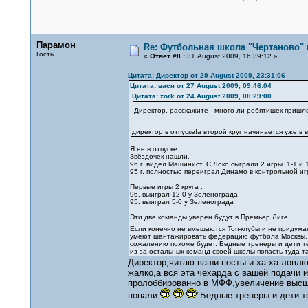
Парамон
Re: Футбольная школа "Чертаново" п
Гость
«
Ответ #8 :
31 August 2009, 16:39:12 »
Цитата: Директор от 29 August 2009, 23:31:06
Цитата: вася от 27 August 2009, 09:46:04
Цитата: zork от 24 August 2009, 08:29:00
Директор, расскажите - много ли ребятишек пришло
директор в отпуске!а второй круг начинается уже в 
Я не в отпуске.
Звёздочек нашли.
96 г. видел Машинист. С Локо сыграли 2 игры. 1-1 и 
95 г. полностью переиграл Динамо в контрольной игре
Первые игры 2 круга :
96. выиграл 12-0 у Зеленограда
95. выиграл 5-0 у Зеленограда
Эти две команды уверен будут в Премьер Лиге.
Если конечно не вмешаются Топ-клубы и не придума
умеют шантажировать федерацию футбола Москвы, о
сожалению похоже будет. Бедные тренеры и дети тех
из-за остальных команд своей школы попасть туда так
Директор,читаю ваши посты и ха-ха ловлю
жалко,а вся эта чехарда с вашей подачи 
пролоббированно в МФФ,увеличение высшей
попали
"Бедные тренеры и дети т