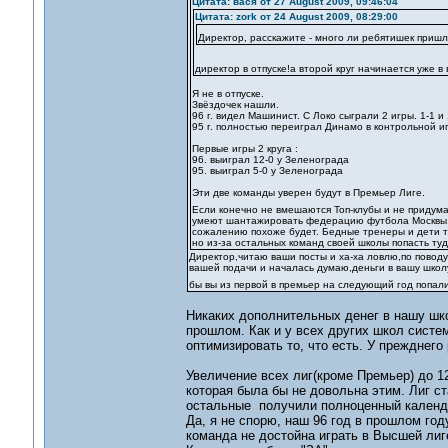
Цитата: вася от 27 August 2009, 09:46:04
Цитата: zork от 24 August 2009, 08:29:00
Директор, расскажите - много ли ребятишек пришло
директор в отпуске!а второй круг начинается уже в 
Я не в отпуске.
Звёздочек нашли.
96 г. видел Машинист. С Локо сыграли 2 игры. 1-1 и 
95 г. полностью переиграл Динамо в контрольной игр
Первые игры 2 круга :
96. выиграл 12-0 у Зеленограда
95. выиграл 5-0 у Зеленограда
Эти две команды уверен будут в Премьер Лиге.
Если конечно не вмешаются Топ-клубы и не придум
умеют шантажировать федерацию футбола Москвы, о
сожалению похоже будет. Бедные тренеры и дети тех
но из-за остальных команд своей школы попасть туда
Директор,читаю ваши посты и ха-ха ловлю,по поводу
вашей подачи и началась думаю,деньги в вашу школ
бы вы из первой в премьер на следующий год попал
Никаких дополнительных денег в нашу шко
прошлом. Как и у всех других школ систе
оптимизировать то, что есть. У прежднего
Увеличение всех лиг(кроме Премьер) до 1
которая была бы не довольна этим. Лиг ста
остальные получили полноценный календ
Да, я не спорю, наш 96 год в прошлом году
команда не достойна играть в Высшей лиг