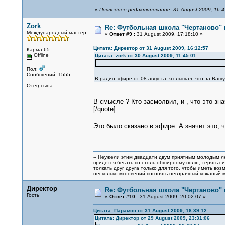
«
Последнее редактирование: 31 August 2009, 16:4
Zork
Re: Футбольная школа "Чертаново" п
Международный мастер
«
Ответ #9 :
31 August 2009, 17:18:10 »
Цитата: Директор от 31 August 2009, 16:12:57
Карма 65
Offline
Цитата: zork от 30 August 2009, 11:45:01
Пол:
Сообщений: 1555
В радио эфире от 08 августа я слышал, что за Вашу
Отец сына
В смысле ? Кто засмолвил, и , что это зна
[/quote]
Это было сказано в эфире. А значит это,
-- Неужели этим двадцати двум приятным молодым 
придется бегать по столь обширному полю, терять си
толкать друг друга только для того, чтобы иметь воз
несколько мгновений погонять невзрачный кожаный м
Директор
Re: Футбольная школа "Чертаново" п
Гость
«
Ответ #10 :
31 August 2009, 20:02:07 »
Цитата: Парамон от 31 August 2009, 16:39:12
Цитата: Директор от 29 August 2009, 23:31:06