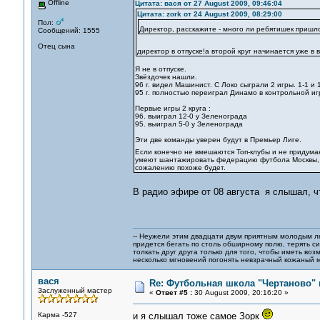
Offline
Цитата: вася от 27 August 2009, 09:46:04
Цитата: zork от 24 August 2009, 08:29:00
Пол:
Директор, расскажите - много ли ребятишек пришло
Сообщений: 1555
Отец сына
директор в отпуске!а второй круг начинается уже в 
Я не в отпуске.
Звёздочек нашли.
96 г. видел Машинист. С Локо сыграли 2 игры. 1-1 и 
95 г. полностью переиграл Динамо в контрольной игре
Первые игры 2 круга :
96. выиграл 12-0 у Зеленограда
95. выиграл 5-0 у Зеленограда
Эти две команды уверен будут в Премьер Лиге.
Если конечно не вмешаются Топ-клубы и не придума
умеют шантажировать федерацию футбола Москвы, о
сожалению похоже будет.
В радио эфире от 08 августа я слышал, ч
-- Неужели этим двадцати двум приятным молодым 
придется бегать по столь обширному полю, терять си
толкать друг друга только для того, чтобы иметь воз
несколько мгновений погонять невзрачный кожаный м
вася
Re: Футбольная школа "Чертаново" п
Заслуженный мастер
«
Ответ #5 :
30 August 2009, 20:16:20 »
Карма -527
и я слышал тоже самое Зорк