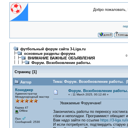
Добро пожаловать,
пер
футбольный форум сайта 3-Liga.ru
основные разделы форума
0
ВНИМАНИЕ ВАЖНЫЕ ОБЪЯВЛЕНИЯ
Форум. Возобновление работы.
Страниц:
[
1
]
Тема: Форум. Возобновление работы. (П
Автор
Конеджер
Форум. Возобновление работы.
Администратор
«
:
11 March 2025, 00:12:46 »
Международный мастер
Уважаемые Форумчане!
Карма 47
Offline
Закончились работы по переносу хостинг
сбои и неполадки. Программист обещает и
Пол:
Вам надо зайти по ссылке
https://3-liga.ru
Сообщений: 2530
И если потребуется, подтвердить старую 