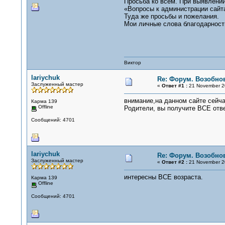
Просьба ко всем. При выявлении
«Вопросы к администрации сайт
Туда же просьбы и пожелания.
Мои личные слова благодарности
Виктор
lariychuk
Re: Форум. Возобно
Заслуженный мастер
«
Ответ #1 :
21 November 20
внимание,на данном сайте сейчас
Карма 139
Offline
Родители, вы получите ВСЕ отв
Сообщений: 4701
lariychuk
Re: Форум. Возобно
Заслуженный мастер
«
Ответ #2 :
21 November 20
интересны ВСЕ возраста.
Карма 139
Offline
Сообщений: 4701