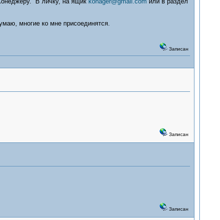
Конеджеру. В личку, на ящик
konager@gmail.com
или в раздел
умаю, многие ко мне присоединятся.
Записан
Записан
Записан