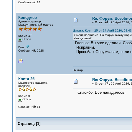
Сообщений: 14
Конеджер
Re: Форум. Возобно
Администратор
«
Ответ #6 :
25 April 2026, 
Международный мастер
Цитата: Костя 25 от 24 April 2026, 09:43
У меня проблема. На форум вхожу норма
Карма 47
Что делать?
Offline
Главное Вы уже сделали. Сооб
Исправим.
Пол:
Сообщений: 2528
Просьба к Форумчанам, если ес
Виктор
Костя 25
Re: Форум. Возобно
Модератор раздела
«
Ответ #7 :
25 April 2026, 
новичок
Спасибо. Всё наладилось.
Карма 0
Offline
Сообщений: 14
Страниц:
[
1
]