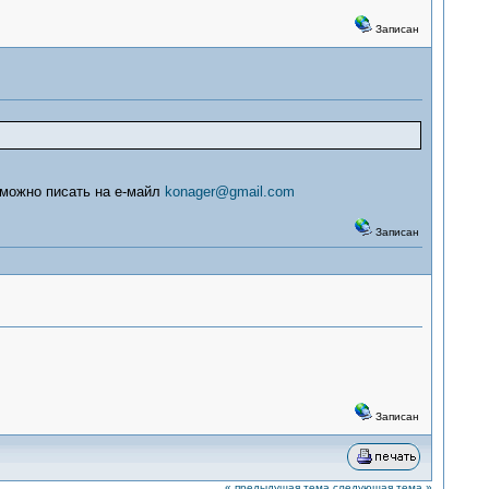
Записан
 можно писать на е-майл
konager@gmail.com
Записан
Записан
« предыдущая тема
следующая тема »