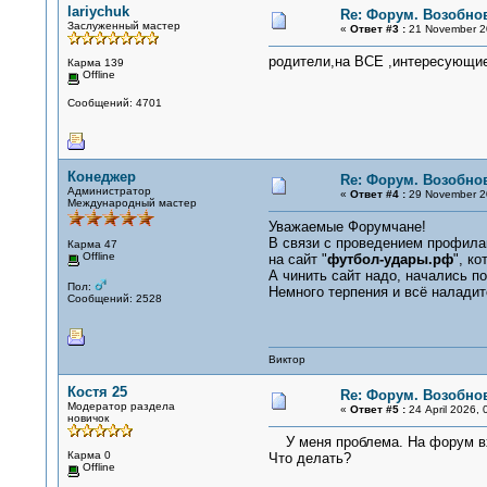
lariychuk
Re: Форум. Возобно
Заслуженный мастер
«
Ответ #3 :
21 November 20
родители,на ВСЕ ,интересующие 
Карма 139
Offline
Сообщений: 4701
Конеджер
Re: Форум. Возобно
Администратор
«
Ответ #4 :
29 November 20
Международный мастер
Уважаемые Форумчане!
В связи с проведением профила
Карма 47
Offline
на сайт "
футбол-удары.рф
", к
А чинить сайт надо, начались по
Пол:
Немного терпения и всё наладит
Сообщений: 2528
Виктор
Костя 25
Re: Форум. Возобно
Модератор раздела
«
Ответ #5 :
24 April 2026, 
новичок
У меня проблема. На форум вхо
Карма 0
Что делать?
Offline