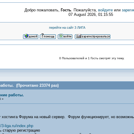
Добро пожаловать,
Гость
. Пожалуйста,
войдите
или
зареги
07 August 2026, 01:15:55
перейти на сайт 3 ЛИГА
0 Пользователей и 1 Гость смотрят эту тему.
аботы. (Прочитано 23374 раз)
ние работы.
6 »
у хостинга Форума на новый сервер. Форум функционирует, но возможны
//3-liga.ru/index.php
ь старую регистрацию