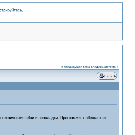
стрируйтесь
.
« предыдущая тема
следующая тема »
 технические сбои и неполадки. Программист обещает их