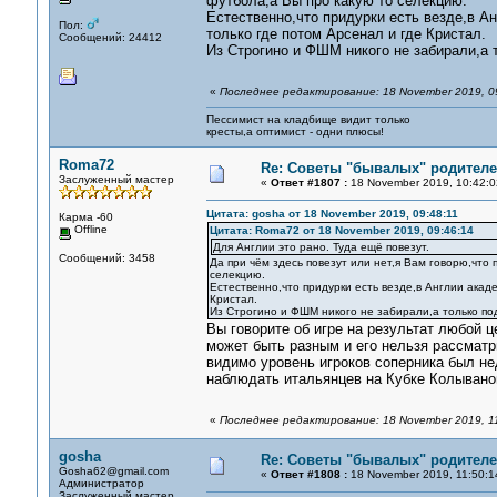
футбола,а Вы про какую то селекцию.
Естественно,что придурки есть везде,в 
Пол:
только где потом Арсенал и где Кристал.
Сообщений: 24412
Из Строгино и ФШМ никого не забирали,а 
«
Последнее редактирование: 18 November 2019, 0
Пессимист на кладбище видит только
кресты,а оптимист - одни плюсы!
Roma72
Re: Советы "бывалых" родителе
Заслуженный мастер
«
Ответ #1807 :
18 November 2019, 10:42:0
Цитата: gosha от 18 November 2019, 09:48:11
Карма -60
Offline
Цитата: Roma72 от 18 November 2019, 09:46:14
Для Англии это рано. Туда ещё повезут.
Сообщений: 3458
Да при чём здесь повезут или нет,я Вам говорю,что 
селекцию.
Естественно,что придурки есть везде,в Англии ака
Кристал.
Из Строгино и ФШМ никого не забирали,а только по
Вы говорите об игре на результат любой 
может быть разным и его нельзя рассматри
видимо уровень игроков соперника был не
наблюдать итальянцев на Кубке Колыванов
«
Последнее редактирование: 18 November 2019, 1
gosha
Re: Советы "бывалых" родителе
Gosha62@gmail.com
«
Ответ #1808 :
18 November 2019, 11:50:1
Администратор
Заслуженный мастер