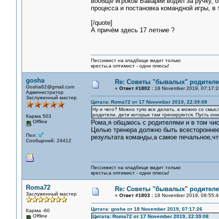
вообще игроков Баварии водил за ручку, 
процесса и постановка командной игры, в
[/quote]
А причём здесь 17 летние ?
Пессимист на кладбище видит только
кресты,а оптимист - одни плюсы!
gosha
Re: Советы "бывалых" родителе
Gosha62@gmail.com
«
Ответ #1802 :
18 November 2019, 07:17:2
Администратор
Заслуженный мастер
Цитата: Roma72 от 17 November 2019, 22:39:08
Ну и чего? Можно тупо все делать, а можно со смы
родители, дети которых там тренируются. Пусть они 
Карма 503
Offline
Рома,я общаюсь с родителями и в том числ
Целью тренера должно быть всестороннее 
Пол:
результата команды,а самое печальное,чт
Сообщений: 24412
Пессимист на кладбище видит только
кресты,а оптимист - одни плюсы!
Roma72
Re: Советы "бывалых" родителе
Заслуженный мастер
«
Ответ #1803 :
18 November 2019, 08:55:4
Цитата: gosha от 18 November 2019, 07:17:26
Карма -60
Offline
Цитата: Roma72 от 17 November 2019, 22:39:08