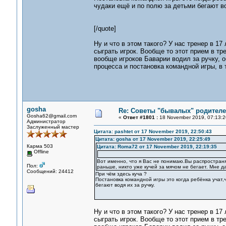
чудаки ещё и по полю за детьми бегают во
[/quote]
Ну и что в этом такого? У нас тренер в 1
сыграть игрок. Вообще то этот прием в тр
вообще игроков Баварии водил за ручку, 
процесса и постановка командной игры, в
gosha
Re: Советы "бывалых" родителе
Gosha62@gmail.com
«
Ответ #1801 :
18 November 2019, 07:13:2
Администратор
Заслуженный мастер
Цитата: pashtet от 17 November 2019, 22:50:43
Цитата: gosha от 17 November 2019, 22:25:49
Карма 503
Цитата: Roma72 от 17 November 2019, 22:19:35
Offline
Вот именно, что я Вас не понимаю.Вы распространяе
Пол:
раньше, никто уже кучей за мячом не бегает. Мне 
Сообщений: 24412
При чём здесь куча ?
Постановка командной игры это когда ребёнка учат,
бегают водя их за ручку.
Ну и что в этом такого? У нас тренер в 1
сыграть игрок. Вообще то этот прием в тр