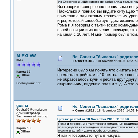
Из Строгино и ФШМ никого не забирали,а только по
Вы говорите совершенно правильные вещи
Насколько я пониаю вы видите ситуацию т
примерно с одинаковым техническим уров
игры, который способствует достижению р
Рома и я говорим о тактических командны
своей позиции и извлечения преимуществ
начиная с 10 лет. И мой пример был о том
ALEXLAW
Re: Советы "бывалых" родителе
КМС
«
Ответ #1810 :
18 November 2019, 13:27:3
Интересно было бы понять что считать на
Карма 35
предлагает ребятам в 10 лет на сменах св
Offline
не образовалось кучи и ребята друг другу
Сообщений: 653
открываниям, видению поля и т. д. А это
gosha
Re: Советы "бывалых" родителе
Gosha62@gmail.com
«
Ответ #1811 :
18 November 2019, 14:51:3
Администратор
Заслуженный мастер
Цитата: pashtet от 18 November 2019, 11:59:56
Рома и я говорим о тактических командных взаимод
преимуществ из командных взаимодействий.кстати ко
Карма 503
можно и детей и даже профессионалов.
Offline
Я как и говорю,это путь в никуда.