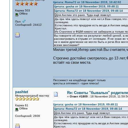
Цитата: Roma72 от 18 November 2019, 10:42:02
Цитата: gosha от 18 November 2019, 09:48:11
Карма 503
Цитата: Roma72 от 18 November 2019, 09:46:14
Offline
Для Англии это рано. Туда ещё повезут.
Да при чём здесь повезут или нет,я Вам говорю,что
Пол:
селекцию.
Сообщений: 24412
Естественно,что придурки есть везде,в Англии ака
Кристал.
Из Строгино и ФШМ никого не забирали,а только по
Вы говорите об игре на результат любой ценой, а к
рассматривать в отрыве от селекции. Я не знаю во 
ни о каком дрючинии не могло быть и речи.Все мог
всеми винтиками?
Милан третий,Интер шестой.Вы считаете,ч
Строгино достойно смотрелось до 13 лет,
встаёт на свои места.
Пессимист на кладбище видит только
кресты,а оптимист - одни плюсы!
pashtet
Re: Советы "бывалых" родителе
Международный мастер
«
Ответ #1809 :
18 November 2019, 11:59:5
Цитата: gosha от 18 November 2019, 09:48:11
Карма 61
Offline
Цитата: Roma72 от 18 November 2019, 09:46:14
Для Англии это рано. Туда ещё повезут.
Сообщений: 2608
Да при чём здесь повезут или нет,я Вам говорю,что 
селекцию.
Естественно,что придурки есть везде,в Англии ака
Кристал.