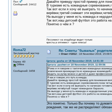
Давайте приведу простой пример для пон
Пол:
Сообщений: 24412
В туризме есть командные соревнования,г
Так вот если я хочу её выиграть то начин
верёвки,третий снимает эти верёвки,четв
На выходе у меня есть команда и недодел
Так вот,наш детский футбол это работа н
Понятно о чём я ?
Пессимист на кладбище видит только
кресты,а оптимист - одни плюсы!
Roma72
Re: Советы "бывалых" родителе
Заслуженный мастер
«
Ответ #1812 :
18 November 2019, 15:09:5
Цитата: gosha от 18 November 2019, 14:51:30
Карма -60
Offline
Цитата: pashtet от 18 November 2019, 11:59:56
Рома и я говорим о тактических командных взаимод
Сообщений: 3458
извлечения преимуществ из командных взаимодейств
водить за ручку можно и детей и даже профессиона
Я как и говорю,это путь в никуда.
Давайте приведу простой пример для понимания воп
В туризме есть командные соревнования,гонка четы
Так вот если я хочу её выиграть то начинаю готови
верёвки,четвёртый тащит командное барахло.
На выходе у меня есть команда и недоделанные уча
Так вот,наш детский футбол это работа на командн
Понятно о чём я ?
Это понятно. Только Вы почему то думает
рождения, так же не распределяют обязан