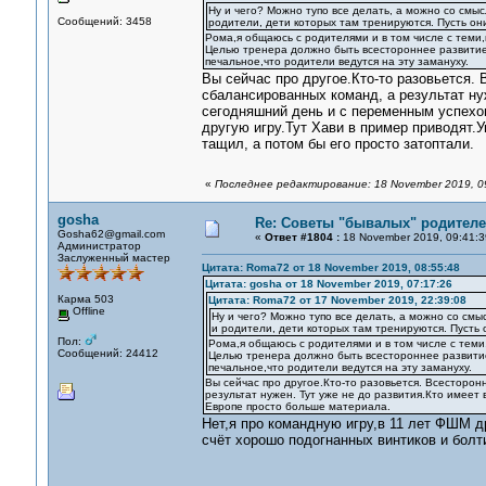
Ну и чего? Можно тупо все делать, а можно со см
Сообщений: 3458
родители, дети которых там тренируются. Пусть они
Рома,я общаюсь с родителями и в том числе с теми,к
Целью тренера должно быть всестороннее развитие 
печальное,что родители ведутся на эту замануху.
Вы сейчас про другое.Кто-то разовьется. 
сбалансированных команд, а результат нуж
сегодняшний день и с переменным успехо
другую игру.Тут Хави в пример приводят.У
тащил, а потом бы его просто затоптали.
«
Последнее редактирование: 18 November 2019, 0
gosha
Re: Советы "бывалых" родителе
Gosha62@gmail.com
«
Ответ #1804 :
18 November 2019, 09:41:3
Администратор
Заслуженный мастер
Цитата: Roma72 от 18 November 2019, 08:55:48
Цитата: gosha от 18 November 2019, 07:17:26
Карма 503
Цитата: Roma72 от 17 November 2019, 22:39:08
Offline
Ну и чего? Можно тупо все делать, а можно со см
и родители, дети которых там тренируются. Пусть о
Пол:
Рома,я общаюсь с родителями и в том числе с теми,
Сообщений: 24412
Целью тренера должно быть всестороннее развитие 
печальное,что родители ведутся на эту замануху.
Вы сейчас про другое.Кто-то разовьется. Всесторон
результат нужен. Тут уже не до развития.Кто имеет
Европе просто больше материала.
Нет,я про командную игру,в 11 лет ФШМ д
счёт хорошо подогнанных винтиков и болт