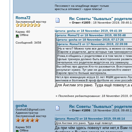
Пессимист на кладбище видит только
кресты,а оптимист - одни плюсы!
Roma72
Re: Советы "бывалых" родителе
Заслуженный мастер
«
Ответ #1805 :
18 November 2019, 09:46:1
Цитата: gosha от 18 November 2019, 09:41:39
Карма -60
Offline
Цитата: Roma72 от 18 November 2019, 08:55:48
Цитата: gosha от 18 November 2019, 07:17:26
Сообщений: 3458
Цитата: Roma72 от 17 November 2019, 22:39:08
Ну и чего? Можно тупо все делать, а можно со с
Европе и родители, дети которых там тренируются.
Рома,я общаюсь с родителями и в том числе с теми,
Целью тренера должно быть всестороннее развитие
печальное,что родители ведутся на эту замануху.
Вы сейчас про другое.Кто-то разовьется. Всесторо
результат нужен. Тут уже не до развития.Кто имее
Европе просто больше материала.
Нет,я про командную игру,в 11 лет ФШМ дрючило Ло
винтиков и болтиков.В проф футболе из этих российс
Для Англии это рано. Туда ещё повезут,а 
«
Последнее редактирование: 18 November 2019, 0
gosha
Re: Советы "бывалых" родителе
Gosha62@gmail.com
«
Ответ #1806 :
18 November 2019, 09:48:1
Администратор
Заслуженный мастер
Цитата: Roma72 от 18 November 2019, 09:46:14
Для Англии это рано. Туда ещё повезут.
Карма 503
Да при чём здесь повезут или нет,я Вам г
Offline