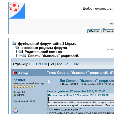
Добро пожаловать,
пер
футбольный форум сайта 3-Liga.ru
основные разделы форума
0 Пол
Родительский комитет
Советы "бывалых" родителей.
Страниц:
1
...
119
120
[
121
]
122
123
...
132
Тема: Советы "бывалых" родителей. (Пр
Автор
pashtet
Re: Советы "бывалых" родителе
Международный мастер
«
Ответ #1800 :
17 November 2019, 22:50:4
Цитата: gosha от 17 November 2019, 22:25:49
Карма 61
Offline
Цитата: Roma72 от 17 November 2019, 22:19:35
Сообщений: 2608
Вот именно, что я Вас не понимаю.Вы распространяет
раньше, никто уже кучей за мячом не бегает. Мне 
При чём здесь куча ?
Постановка командной игры это когда ребё