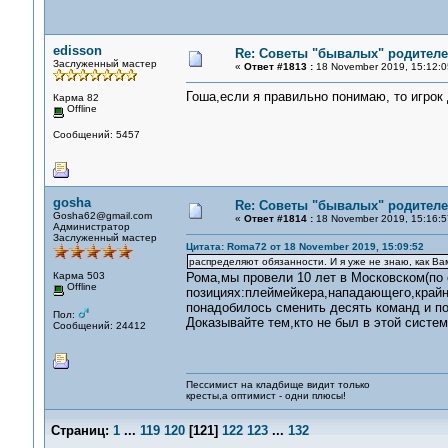
edisson
Re: Советы "бывалых" родителе
Заслуженный мастер
«
Ответ #1813 :
18 November 2019, 15:12:0
Гоша,если я правильно понимаю, то игрок 
Карма 82
Offline
Сообщений: 5457
gosha
Re: Советы "бывалых" родителе
Gosha62@gmail.com
«
Ответ #1814 :
18 November 2019, 15:16:5
Администратор
Заслуженный мастер
Цитата: Roma72 от 18 November 2019, 15:09:52
распределяют обязанности. И я уже не знаю, как Ва
Карма 503
Рома,мы провели 10 лет в Московском(по
Offline
позициях:плеймейкера,нападающего,крайне
понадобилось сменить десять команд и по
Пол:
Доказывайте тем,кто не был в этой систем
Сообщений: 24412
Пессимист на кладбище видит только
кресты,а оптимист - одни плюсы!
Страниц:
1
...
119
120
[
121
]
122
123
...
132