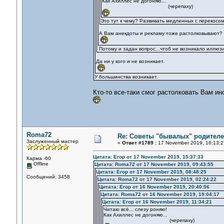
Как Ахиллес не догоняю...
(черепаху)
Это тут к чему? Развивать медленных с перекосом 
А Вам анекдоты и рекламу тоже растолковывают?
Потому и задан вопрос...чтоб не возникало иллюзи
Да ни у кого и не возникает.
У большинства возникает.
Кто-то все-таки смог растолковать Вам ин
Roma72
Re: Советы "бывалых" родителе
Заслуженный мастер
«
Ответ #1789 :
17 November 2019, 16:13:2
Цитата: Егор от 17 November 2019, 15:37:33
Карма -60
Offline
Цитата: Roma72 от 17 November 2019, 09:43:55
Цитата: Егор от 17 November 2019, 08:48:25
Сообщений: 3458
Цитата: Roma72 от 17 November 2019, 02:24:22
Цитата: Егор от 16 November 2019, 20:40:56
Цитата: Roma72 от 16 November 2019, 19:04:17
Цитата: Егор от 16 November 2019, 11:34:21
Читаю всё... слезу роняю!
Как Ахиллес не догоняю...
(черепаху)