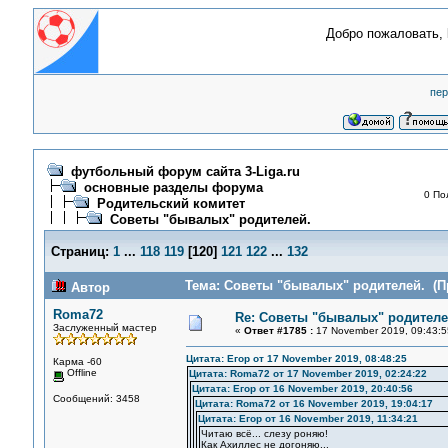
Добро пожаловать,
пер
футбольный форум сайта 3-Liga.ru
основные разделы форума
0 По
Родительский комитет
Советы "бывалых" родителей.
Страниц:
1
...
118
119
[
120
]
121
122
...
132
Тема: Советы "бывалых" родителей. (Пр
Автор
Roma72
Re: Советы "бывалых" родителе
Заслуженный мастер
«
Ответ #1785 :
17 November 2019, 09:43:5
Цитата: Егор от 17 November 2019, 08:48:25
Карма -60
Offline
Цитата: Roma72 от 17 November 2019, 02:24:22
Цитата: Егор от 16 November 2019, 20:40:56
Сообщений: 3458
Цитата: Roma72 от 16 November 2019, 19:04:17
Цитата: Егор от 16 November 2019, 11:34:21
Читаю всё... слезу роняю!
Как Ахиллес не догоняю...