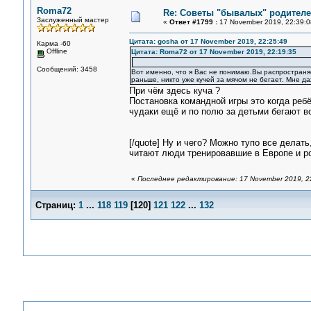
Roma72
Re: Советы "бывалых" родителе
Заслуженный мастер
«
Ответ #1799 :
17 November 2019, 22:39:0
Цитата: gosha от 17 November 2019, 22:25:49
Карма -60
Offline
Цитата: Roma72 от 17 November 2019, 22:19:35
Сообщений: 3458
Вот именно, что я Вас не понимаю.Вы распространяет
раньше, никто уже кучей за мячом не бегает. Мне 
При чём здесь куча ?
Постановка командной игры это когда ребё
чудаки ещё и по полю за детьми бегают во
[/quote] Ну и чего? Можно тупо все дела
читают люди тренировавшие в Европе и ро
«
Последнее редактирование: 17 November 2019, 2
Страниц:
1
...
118
119
[
120
]
121
122
...
132