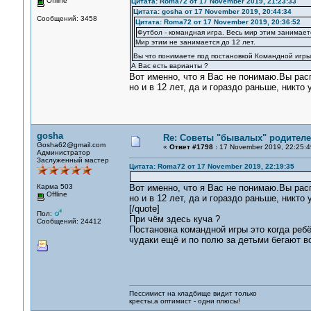
Offline
Цитата: Roma72 от 17 November 2019, 21:23:33
Цитата: gosha от 17 November 2019, 20:44:34
Сообщений: 3458
Цитата: Roma72 от 17 November 2019, 20:36:52
Футбол - командная игра. Весь мир этим занимает
Мир этим не занимается до 12 лет.
Вы что понимаете под постановкой Командной игры
А Вас есть варианты ?
Вот именно, что я Вас не понимаю.Вы расп
но и в 12 лет, да и гораздо раньше, никт
gosha
Re: Советы "бывалых" родителе
Gosha62@gmail.com
«
Ответ #1798 :
17 November 2019, 22:25:4
Администратор
Заслуженный мастер
Цитата: Roma72 от 17 November 2019, 22:19:35
Карма 503
Вот именно, что я Вас не понимаю.Вы расп
Offline
но и в 12 лет, да и гораздо раньше, никт
[/quote]
Пол:
При чём здесь куча ?
Сообщений: 24412
Постановка командной игры это когда ребё
чудаки ещё и по полю за детьми бегают во
Пессимист на кладбище видит только
кресты,а оптимист - одни плюсы!