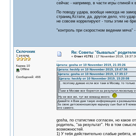
сейчас - например, в части игры спиной к 
По поводу удара, вообще никогда не замо
страниц.Кстати, да, другое дело, что уда
не совсем коррелируют - топы этим не бре
"контроль при скоростном ведении мяча" -
Склочник
Re: Советы "бывалых" родителе
1 разряд
«
Ответ #1791 :
17 November 2019, 19:37:3
Цитата: gosha от 10 November 2019, 21:35:26
Карма 10
Offline
Цитата: heckfy от 10 November 2019, 19:47:56
Цитата: gosha от 10 November 2019, 17:35:17
Сообщений: 466
Цитата: heckfy от 10 November 2019, 15:20:08
.. поэтому думаю если все таки в Москву, то то
Таки в Москве все борются за результат,поскольку 
Ну не все же, тут же команд много.
Давайте я Вам дам такую информацию к размышле
За свою детскоюношескую карьеру сын был в 9 коман
его самого.
gosha, по статистике согласен, но какое о
родитель, "за результат". Но в том смысл
возможностей.
1) У тебя действительно слабые ребята, иг