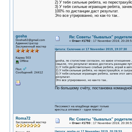
2) У тебя сильные ребята, но перестрахуйс
3) У тебя сильные играющие ребята, заче
100% по дистанции даст результат.
Это все утрированно, но как-то так..
gosha
Re: Советы "бывалых" родителе
Gosha62@gmail.com
«
Ответ #1792 :
17 November 2019, 20:28:5
Администратор
Заслуженный мастер
Цитата: Склочник от 17 November 2019, 19:37:30
Карма 503
gosha, по статистике согласен, но какое отношение 
Offline
смысле, что результат можно достигать разными пут
1) У тебя действительно слабые ребята, играй в авт
Пол:
2) У тебя сильные ребята, но перестрахуйся, и сыгра
Сообщений: 24412
3) У тебя сильные играющие ребята, зачем этот авт
результат.
Это все утрированно, но как-то так..
По большому счёту, постановка командной 
Пессимист на кладбище видит только
кресты,а оптимист - одни плюсы!
Roma72
Re: Советы "бывалых" родителе
Заслуженный мастер
«
Ответ #1793 :
17 November 2019, 20:36:5
Цитата: gosha от 17 November 2019, 20:28:53