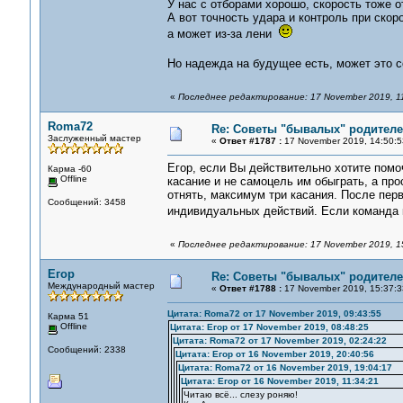
У нас с отборами хорошо, скорость тоже о
А вот точность удара и контроль при скор
а может из-за лени
Но надежда на будущее есть, может это 
«
Последнее редактирование: 17 November 2019, 1
Roma72
Re: Советы "бывалых" родителе
Заслуженный мастер
«
Ответ #1787 :
17 November 2019, 14:50:5
Егор, если Вы действительно хотите помо
Карма -60
Offline
касание и не самоцель им обыграть, а про
отнять, максимум три касания. После перв
Сообщений: 3458
индивидуальных действий. Если команда 
«
Последнее редактирование: 17 November 2019, 1
Егор
Re: Советы "бывалых" родителе
Международный мастер
«
Ответ #1788 :
17 November 2019, 15:37:3
Цитата: Roma72 от 17 November 2019, 09:43:55
Карма 51
Offline
Цитата: Егор от 17 November 2019, 08:48:25
Цитата: Roma72 от 17 November 2019, 02:24:22
Сообщений: 2338
Цитата: Егор от 16 November 2019, 20:40:56
Цитата: Roma72 от 16 November 2019, 19:04:17
Цитата: Егор от 16 November 2019, 11:34:21
Читаю всё... слезу роняю!