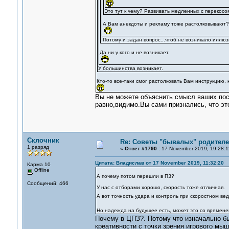
Это тут к чему? Развивать медленных с перекосом
А Вам анекдоты и рекламу тоже растолковывают?
Потому и задан вопрос...чтоб не возникало иллюз
Да ни у кого и не возникает.
У большинства возникает.
Кто-то все-таки смог растолковать Вам инструкцию, к
Вы не можете объяснить смысл ваших посл
равно,видимо.Вы сами признались, что эт
Склочник
Re: Советы "бывалых" родителе
1 разряд
«
Ответ #1790 :
17 November 2019, 19:28:1
Цитата: Владислав от 17 November 2019, 11:32:20
Карма 10
Offline
А почему потом перешли в ПЗ?
Сообщений: 466
У нас с отборами хорошо, скорость тоже отличная.
А вот точность удара и контроль при скоростном ве
Но надежда на будущее есть, может это со времен
Почему в ЦПЗ?. Потому что изначально бы
креативности с точки зрения игрового мы