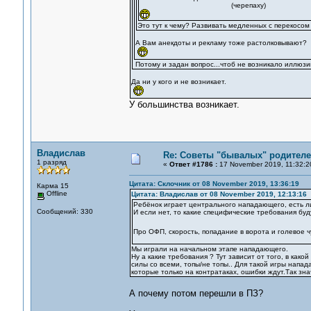
(черепаху)
Это тут к чему? Развивать медленных с перекосом 
А Вам анекдоты и рекламу тоже растолковывают?
Потому и задан вопрос...чтоб не возникало иллюзи
Да ни у кого и не возникает.
У большинства возникает.
Владислав
Re: Советы "бывалых" родителе
1 разряд
«
Ответ #1786 :
17 November 2019, 11:32:2
Цитата: Склочник от 08 November 2019, 13:36:19
Карма 15
Offline
Цитата: Владислав от 08 November 2019, 12:13:16
Ребёнок играет центрального нападающего, есть ли
Сообщений: 330
И если нет, то какие специфические требования бу
Про ОФП, скорость, попадание в ворота и голевое 
Мы играли на начальном этапе нападающего.
Ну а какие требования ? Тут зависит от того, в как
силы со всеми, топы/не топы.. Для такой игры напа
которые только на контратаках, ошибки ждут.Так зна
А почему потом перешли в ПЗ?