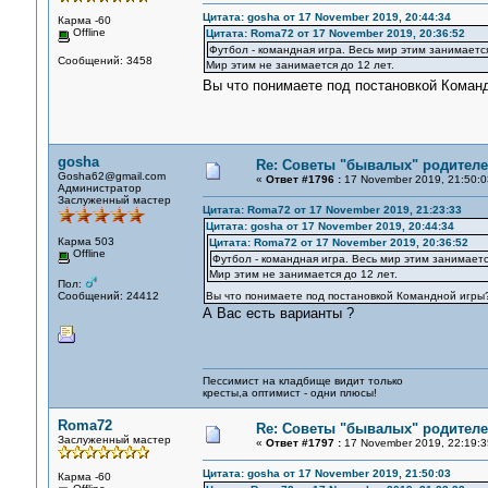
Цитата: gosha от 17 November 2019, 20:44:34
Карма -60
Offline
Цитата: Roma72 от 17 November 2019, 20:36:52
Футбол - командная игра. Весь мир этим занимаетс
Сообщений: 3458
Мир этим не занимается до 12 лет.
Вы что понимаете под постановкой Коман
gosha
Re: Советы "бывалых" родителе
Gosha62@gmail.com
«
Ответ #1796 :
17 November 2019, 21:50:0
Администратор
Заслуженный мастер
Цитата: Roma72 от 17 November 2019, 21:23:33
Цитата: gosha от 17 November 2019, 20:44:34
Карма 503
Цитата: Roma72 от 17 November 2019, 20:36:52
Offline
Футбол - командная игра. Весь мир этим занимает
Мир этим не занимается до 12 лет.
Пол:
Сообщений: 24412
Вы что понимаете под постановкой Командной игры
А Вас есть варианты ?
Пессимист на кладбище видит только
кресты,а оптимист - одни плюсы!
Roma72
Re: Советы "бывалых" родителе
Заслуженный мастер
«
Ответ #1797 :
17 November 2019, 22:19:3
Цитата: gosha от 17 November 2019, 21:50:03
Карма -60