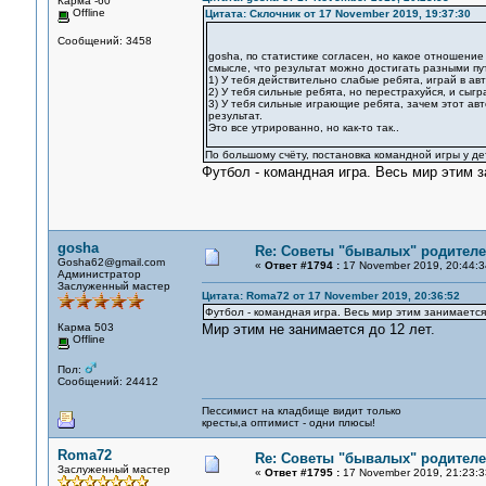
Карма -60
Offline
Цитата: Склочник от 17 November 2019, 19:37:30
Сообщений: 3458
gosha, по статистике согласен, но какое отношение 
смысле, что результат можно достигать разными пу
1) У тебя действительно слабые ребята, играй в авт
2) У тебя сильные ребята, но перестрахуйся, и сыгр
3) У тебя сильные играющие ребята, зачем этот ав
результат.
Это все утрированно, но как-то так..
По большому счёту, постановка командной игры у дет
Футбол - командная игра. Весь мир этим 
gosha
Re: Советы "бывалых" родителе
Gosha62@gmail.com
«
Ответ #1794 :
17 November 2019, 20:44:3
Администратор
Заслуженный мастер
Цитата: Roma72 от 17 November 2019, 20:36:52
Футбол - командная игра. Весь мир этим занимается
Карма 503
Мир этим не занимается до 12 лет.
Offline
Пол:
Сообщений: 24412
Пессимист на кладбище видит только
кресты,а оптимист - одни плюсы!
Roma72
Re: Советы "бывалых" родителе
Заслуженный мастер
«
Ответ #1795 :
17 November 2019, 21:23:3