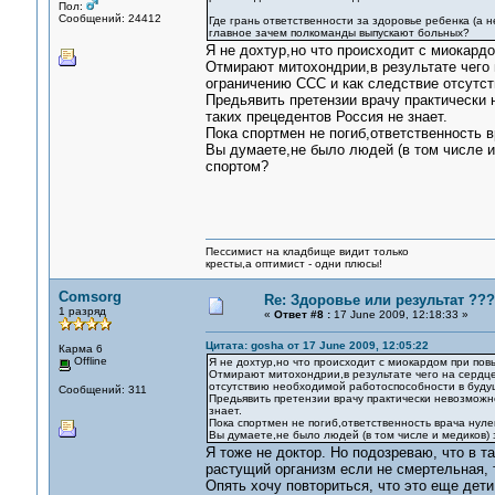
Пол:
Сообщений: 24412
Где грань ответственности за здоровье ребенка (а 
главное зачем полкоманды выпускают больных?
Я не дохтур,но что происходит с миокард
Отмирают митохондрии,в результате чего 
ограничению ССС и как следствие отсутс
Предьявить претензии врачу практически н
таких прецедентов Россия не знает.
Пока спортмен не погиб,ответственность в
Вы думаете,не было людей (в том числе 
спортом?
Пессимист на кладбище видит только
кресты,а оптимист - одни плюсы!
Comsorg
Re: Здоровье или результат ???
1 разряд
«
Ответ #8 :
17 June 2009, 12:18:33 »
Цитата: gosha от 17 June 2009, 12:05:22
Карма 6
Offline
Я не дохтур,но что происходит с миокардом при по
Отмирают митохондрии,в результате чего на сердце
отсутствию необходимой работоспособности в буду
Сообщений: 311
Предьявить претензии врачу практически невозможно,
знает.
Пока спортмен не погиб,ответственность врача нуле
Вы думаете,не было людей (в том числе и медиков)
Я тоже не доктор. Но подозреваю, что в т
растущий организм если не смертельная, 
Опять хочу повториться, что это еще де