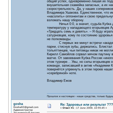
общий успех, одновременно лишая их подм
внушительная скамейка запасных, а их н
скорострельность. Да, у наших сопернико
Владимира Ушакова. Единственное, что им
«насолить» оппонентам и свою предельную
взломать нашу оборону.
Ничья 0:0, а значит, судьба Кубка до
температуру у нападающего егорьевцев А
«Тридцать семь и девять». – Я буду играт
сатурновцев, кому по состоянию здоровья
не полкоманды.
С первых же минут встречи «академик
парни, стиснув зубы, держались. Блистал
тольяттинцев, чьи питомцы никак не могли
Кирилл Самойлов сорвал мячом паутину в 
матче. От завоевания Кубка России «иноп
этом турнире… Увы, но силы егорьевцев о
команде, записавшей в актив «Академии Ко
повернётся упрекнуть в этом героев наше
«серебряной» ноте.
Владимир Ежов
Прошлое и настоящее - наши средства, только 
gosha
Re: Здоровье или результат ???
Gosha62@gmail.com
«
Ответ #1 :
17 June 2009, 10:55:45 »
Администратор
Заслуженный мастер