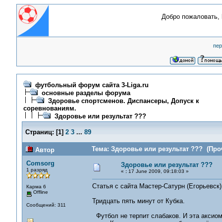
Добро пожаловать,
пер
футбольный форум сайта 3-Liga.ru
основные разделы форума
Здоровье спортсменов. Диспансеры, Допуск к
соревнованиям.
Здоровье или результат ???
Страниц:
[
1
]
2
3
...
89
Тема: Здоровье или результат ??? (Проч
Автор
Comsorg
Здоровье или результат ???
1 разряд
«
:
17 June 2009, 09:18:03 »
Статья с сайта Мастер-Сатурн (Егорьевск
Карма 6
Offline
Тридцать пять минут от Кубка.
Сообщений: 311
Футбол не терпит слабаков. И эта аксио