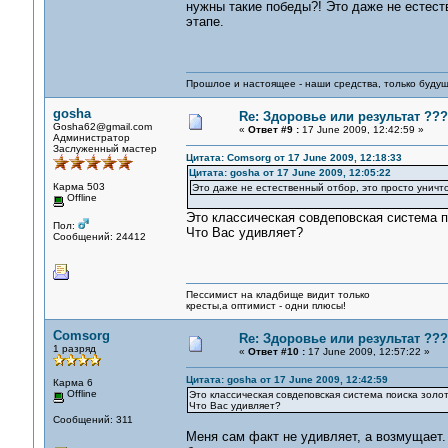
нужны такие победы?! Это даже не естест
этапе.
Прошлое и настоящее - наши средства, только 
gosha
Re: Здоровье или результат ???
Gosha62@gmail.com
«
Ответ #9 :
17 June 2009, 12:42:59 »
Администратор
Заслуженный мастер
Цитата: Comsorg от 17 June 2009, 12:18:33
Цитата: gosha от 17 June 2009, 12:05:22
Карма 503
Это даже не естественный отбор, это просто унич
Offline
Это классическая совдеповская система п
Пол:
Что Вас удивляет?
Сообщений: 24412
Пессимист на кладбище видит только
кресты,а оптимист - одни плюсы!
Comsorg
Re: Здоровье или результат ???
1 разряд
«
Ответ #10 :
17 June 2009, 12:57:22 »
Цитата: gosha от 17 June 2009, 12:42:59
Карма 6
Offline
Это классическая совдеповская система поиска золо
Что Вас удивляет?
Сообщений: 311
Меня сам факт не удивляет, а возмущает. 