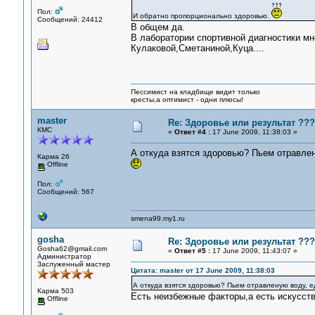
Пол:
И обратно пропорционально здоровью.
Сообщений: 24412
В общем да.
В лаборатории спортивной диагностики мн
Кулаковой,Сметаниной,Куца....
Пессимист на кладбище видит только
кресты,а оптимист - одни плюсы!
master
Re: Здоровье или результат ???
КМС
«
Ответ #4 :
17 June 2009, 11:38:03 »
А откуда взятся здоровью? Пьем отравлен
Карма 26
Offline
Пол:
Сообщений: 567
smena99.my1.ru
gosha
Re: Здоровье или результат ???
Gosha62@gmail.com
«
Ответ #5 :
17 June 2009, 11:43:07 »
Администратор
Заслуженный мастер
Цитата: master от 17 June 2009, 11:38:03
А откуда взятся здоровью? Пьем отравленую воду, е
Карма 503
Есть неизбежные факторы,а есть искусств
Offline