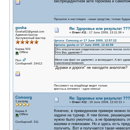
беспрецедентном акте героизма и самопо
Прошлое и настоящее - наши средства, только 
gosha
Re: Здоровье или результат ???
Gosha62@gmail.com
«
Ответ #11 :
17 June 2009, 13:11:39 »
Администратор
Заслуженный мастер
Цитата: Comsorg от 17 June 2009, 12:57:22
Цитата: gosha от 17 June 2009, 12:42:59
Карма 503
Это классическая совдеповская система поиска золо
Offline
Что Вас удивляет?
Меня сам факт не удивляет, а возмущает. А вот удив
Пол:
самопожертвования.
Сообщений: 24412
"Дураки и дороги" не находите аналогии?
Пессимист на кладбище видит только
кресты,а оптимист - одни плюсы!
Comsorg
Re: Здоровье или результат ???
1 разряд
«
Ответ #12 :
18 June 2009, 12:02:31 »
Конечно, в приведенном примере можно по
Карма 6
Offline
задачи на турнир. А тем более, решающие м
нужно было умолчать, а не бравировать эт
Сообщений: 311
мазями и повязками. Но и здесь есть пре
получить. Вот и получается такая невесе