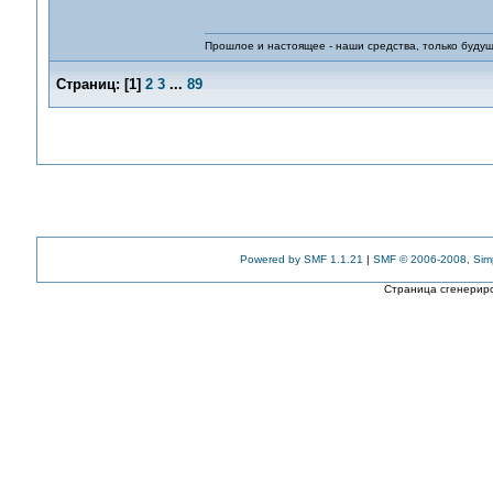
Прошлое и настоящее - наши средства, только 
Страниц:
[
1
]
2
3
...
89
Powered by SMF 1.1.21
|
SMF © 2006-2008, Sim
Страница сгенериро