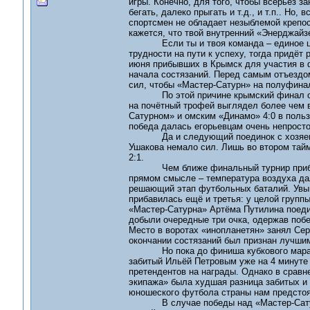
игры. Конечно, для того, чтобы всерьёз 
бегать, далеко прыгать и т.д., и т.п.. Но,
спортсмен не обладает незыблемой крепос
кажется, что твой внутренний «Энерджайз
Если ты и твоя команда – единое целое
трудности на пути к успеху, тогда придёт
июня прибывших в Крымск для участия в ф
начала состязаний. Перед самым отъездом
сил, чтобы «Мастер-Сатурн» на полуфинал
По этой причине крымский финал осталс
на почётный трофей выглядел более чем в
Сатурном» и омским «Динамо» 4:0 в польз
победа далась егорьевцам очень непросто
Да и следующий поединок с хозяевами 
Ушакова немало сил. Лишь во втором тай
2:1.
Чем ближе финальный турнир приближал
прямом смысле – температура воздуха дал
решающий этап футбольных баталий. Увы
прибавилась ещё и третья: у целой групп
«Мастер-Сатурна» Артёма Путилина поеди
добыли очередные три очка, одержав побед
Место в воротах «инопланетян» занял Сер
окончании состязаний был признан лучшим
Но пока до финиша кубкового марафона
забитый Ильёй Петровым уже на 4 минуте 
претендентов на награды. Однако в сравн
экипажа» была худшая разница забитых и
юношеского футбола страны нам предстоя
В случае победы над «Мастер-Сатурном