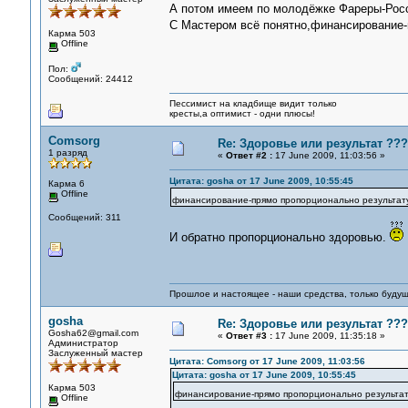
А потом имеем по молодёжке Фареры-Росс
С Мастером всё понятно,финансирование-
Карма 503
Offline
Пол:
Сообщений: 24412
Пессимист на кладбище видит только
кресты,а оптимист - одни плюсы!
Comsorg
Re: Здоровье или результат ???
1 разряд
«
Ответ #2 :
17 June 2009, 11:03:56 »
Цитата: gosha от 17 June 2009, 10:55:45
Карма 6
Offline
финансирование-прямо пропорционально результат
Сообщений: 311
И обратно пропорционально здоровью.
Прошлое и настоящее - наши средства, только 
gosha
Re: Здоровье или результат ???
Gosha62@gmail.com
«
Ответ #3 :
17 June 2009, 11:35:18 »
Администратор
Заслуженный мастер
Цитата: Comsorg от 17 June 2009, 11:03:56
Цитата: gosha от 17 June 2009, 10:55:45
Карма 503
финансирование-прямо пропорционально результат
Offline