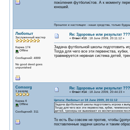
поколения футболистов. А к моменту пер
юношей.
Прошлое и настоящее - наши средства, только 
Любопыт
Re: Здоровье или результат ???
Заслуженный мастер
«
Ответ #13 :
18 June 2009, 20:11:12 »
Задача футбольной школы подготовить игр
Карма 174
Offline
Тогда для чего все эти первенства, кубк
травмируется нервная система детей, тр
Сообщений: 4889
No good deed goes
unpunished
Comsorg
Re: Здоровье или результат ???
1 разряд
«
Ответ #14 :
18 June 2009, 20:44:23 »
Цитата: Любопыт от 18 June 2009, 20:11:12
Карма 6
Offline
Задача футбольной школы подготовить игрока к выпу
Тогда для чего все эти первенства, кубки, чемпион
детей, тренеры не выжимают из воспитанников пос
Сообщений: 311
То есть Вы совсем не против, чтобы (доп
поставленные задачи школы и таким образ