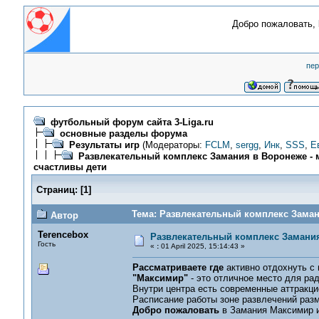
Добро пожаловать,
пер
футбольный форум сайта 3-Liga.ru
основные разделы форума
Результаты игр
(Модераторы:
FCLM
,
sergg
,
Инк
,
SSS
,
Е
Развлекательный комплекс Замания в Воронеже - м
счастливы дети
Страниц:
[
1
]
Тема: Развлекательный комплекс Замани
Автор
Terencebox
Развлекательный комплекс Замания 
Гость
«
:
01 April 2025, 15:14:43 »
Рассматриваете где
активно отдохнуть с
"Максимир"
- это отличное место для ра
Внутри центра есть современные аттракц
Расписание работы зоне развлечений ра
Добро пожаловать
в Замания Максимир и