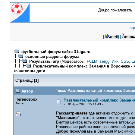
Добро пожаловать,
пер
футбольный форум сайта 3-Liga.ru
основные разделы форума
Результаты игр
(Модераторы:
FCLM
,
sergg
,
Инк
,
SSS
,
Е
Развлекательный комплекс Замания в Воронеже - м
счастливы дети
Страниц:
[
1
]
Тема: Развлекательный комплекс Замани
Автор
Terencebox
Развлекательный комплекс Замания 
Гость
«
:
01 April 2025, 15:14:43 »
Рассматриваете где
активно отдохнуть с
"Максимир"
- это отличное место для ра
Внутри центра есть современные аттракц
Расписание работы зоне развлечений ра
Добро пожаловать
в Замания Максимир и