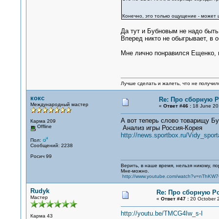
Конечно, это только ощущение - может
Да тут и Бубновым не надо быть
Вперед никто не обыгрывает, в 
Мне лично понравился Ещенко, 
Лучше сделать и жалеть, что не получило
кокс
Re: Про сборную 
Международный мастер
«
Ответ #46 :
18 June 201
А вот теперь слово товарищу Буб
Карма 209
Offline
Анализ игры Россия-Корея
http://news.sportbox.ru/Vidy_spo
Пол:
Сообщений: 2238
Росич 99
Верить, в наше время, нельзя никому, п
Мне-можно.
http://www.youtube.com/watch?v=nThKW
Rudyk
Re: Про сборную Р
Мастер
«
Ответ #47 :
20 October 2
http://youtu.be/TMCG4Iw_s-I
Карма 43