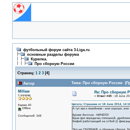
футбольный форум сайта 3-Liga.ru
основные разделы форума
Курилка.
Про сборную России
Страниц:
1
2
3
[
4
]
Тема: Про сборную России (Пр
Автор
Millaw
Re: Про сборную 
1 разряд
«
Ответ #45 :
18 June 201
Цитата: Странник от 18 June 2014, 14:1
Карма 40
Offline
А тут как о покойнике - или хорошо, или
Кроме беготни - НИЧЕГО!
Сообщений: 348
Брак при передачах сплошной, дриблинга 
Кифей работающий на отбой (1 фиксация 
Это не СБОРНАЯ, а сборище сброда. Гр