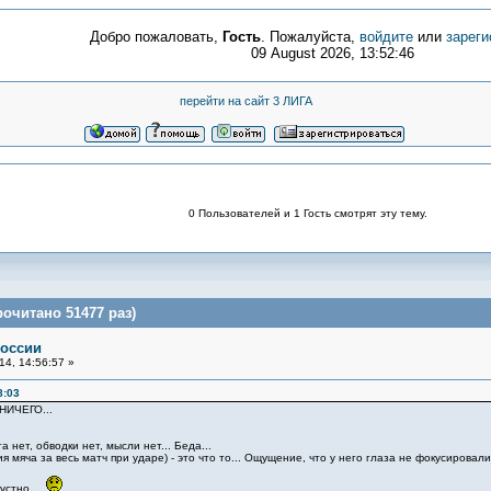
Добро пожаловать,
Гость
. Пожалуйста,
войдите
или
зареги
09 August 2026, 13:52:46
перейти на сайт 3 ЛИГА
0 Пользователей и 1 Гость смотрят эту тему.
очитано 51477 раз)
России
4, 14:56:57 »
8:03
 НИЧЕГО...
нет, обводки нет, мысли нет... Беда...
мяча за весь матч при ударе) - это что то... Ощущение, что у него глаза не фокусировал
устно...