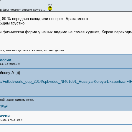
 цифры покажут совсем другое...
, 80 % передача назад или поперек. Брака много.
общем грустно.
и физическая форма у наших видимо не самая худшая, Корею переходи
сь, чем не сделать и жалеть, что не сделал.
России
4, 16:56:42 »
нову А. )))
rta/Futbol/world_cup_2014/spbvideo_NI461691_Rossiya-Koreya-Ekspertiza-FI
орой, даже самому себе.
7QKgkI
оссии
015, 17:16:19 »