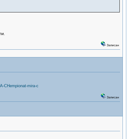
ли.
Записан
FA-CHempionat-mira-c
Записан