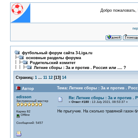
Добро пожаловать,
пер
футбольный форум сайта 3-Liga.ru
основные разделы форума
Родительский комитет
Летние сборы : За и против . Россия или .... ?
Страниц:
1
...
11
12
[
13
]
14
Тема: Летние сборы : За и против . Росс
Автор
edisson
Re: Летние сборы : За и против . Р
Заслуженный мастер
«
Ответ #180 :
13 July 2021, 08:53:37 »
Не прыгучие. На сколько травяной газон 
Карма 82
Offline
Сообщений: 5457