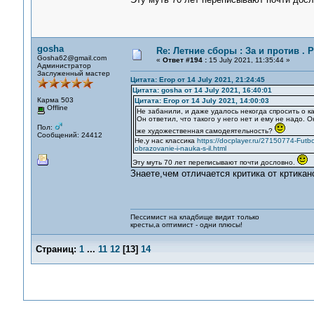
gosha
Re: Летние сборы : За и против . Р
Gosha62@gmail.com
«
Ответ #194 :
15 July 2021, 11:35:44 »
Администратор
Заслуженный мастер
Цитата: Егор от 14 July 2021, 21:24:45
Цитата: gosha от 14 July 2021, 16:40:01
Карма 503
Цитата: Егор от 14 July 2021, 14:00:03
Offline
Не забанили, и даже удалось некогда спросить о к
Он ответил, что такого у него нет и ему не надо. 
Пол:
же художественная самодеятельность?
Сообщений: 24412
Не,у нас классика
https://docplayer.ru/27150774-Futbol-
obrazovanie-i-nauka-s-il.html
Эту муть 70 лет переписывают почти дословно.
Знаете,чем отличается критика от кртикан
Пессимист на кладбище видит только
кресты,а оптимист - одни плюсы!
Страниц:
1
...
11
12
[
13
]
14