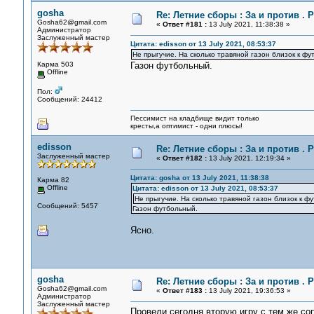
gosha
Re: Летние сборы : За и против . Р
Gosha62@gmail.com
«
Ответ #181 :
13 July 2021, 11:38:38 »
Администратор
Заслуженный мастер
Цитата: edisson от 13 July 2021, 08:53:37
Не прыгучие. На сколько травяной газон близок к ф
Карма 503
Газон футбольный.
Offline
Пол:
Сообщений: 24412
Пессимист на кладбище видит только
кресты,а оптимист - одни плюсы!
edisson
Re: Летние сборы : За и против . Р
Заслуженный мастер
«
Ответ #182 :
13 July 2021, 12:19:34 »
Цитата: gosha от 13 July 2021, 11:38:38
Карма 82
Offline
Цитата: edisson от 13 July 2021, 08:53:37
Не прыгучие. На сколько травяной газон близок к ф
Сообщений: 5457
Газон футбольный.
Ясно.
gosha
Re: Летние сборы : За и против . Р
Gosha62@gmail.com
«
Ответ #183 :
13 July 2021, 19:36:53 »
Администратор
Заслуженный мастер
Провели сегодня вторую игру с тем же со