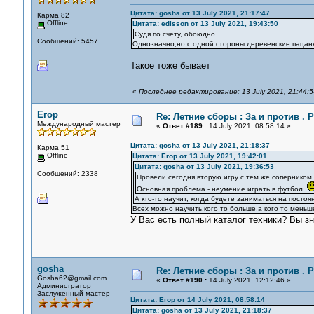
Цитата: gosha от 13 July 2021, 21:17:47
Карма 82
Offline
Цитата: edisson от 13 July 2021, 19:43:50
Судя по счету, обоюдно...
Сообщений: 5457
Однозначно,но с одной стороны деревенские пацаны
Такое тоже бывает
«
Последнее редактирование: 13 July 2021, 21:44:5
Егор
Re: Летние сборы : За и против . Р
Международный мастер
«
Ответ #189 :
14 July 2021, 08:58:14 »
Цитата: gosha от 13 July 2021, 21:18:37
Карма 51
Offline
Цитата: Егор от 13 July 2021, 19:42:01
Цитата: gosha от 13 July 2021, 19:36:53
Сообщений: 2338
Провели сегодня вторую игру с тем же соперником,
Основная проблема - неумение играть в футбол.
А кто-то научит, когда будете заниматься на посто
Всех можно научить.кого то больше,а кого то меньш
У Вас есть полный каталог техники? Вы зн
gosha
Re: Летние сборы : За и против . Р
Gosha62@gmail.com
«
Ответ #190 :
14 July 2021, 12:12:46 »
Администратор
Заслуженный мастер
Цитата: Егор от 14 July 2021, 08:58:14
Цитата: gosha от 13 July 2021, 21:18:37