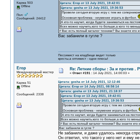
Карма 503
Цитата: Егор от 13 July 2021, 19:42:01
Offline
Цитата: gosha от 13 July 2021, 19:36:53
Провели сегодня вторую игру с тем же соперником
Пол:
Основная проблема - неумение играть в футбол.
Сообщений: 24412
А кто-то научит, когда будете заниматься на посто
Всех можно научить.кого то больше,а кого то меньш
У Вас есть полный каталог техники? Вы знаете кто и
Вас забанили в гугле ?
Пессимист на кладбище видит только
кресты,а оптимист - одни плюсы!
Егор
Re: Летние сборы : За и против . Р
Международный мастер
«
Ответ #191 :
14 July 2021, 14:00:03 »
Цитата: gosha от 14 July 2021, 12:12:46
Карма 51
Offline
Цитата: Егор от 14 July 2021, 08:58:14
Цитата: gosha от 13 July 2021, 21:18:37
Сообщений: 2338
Цитата: Егор от 13 July 2021, 19:42:01
Цитата: gosha от 13 July 2021, 19:36:53
Провели сегодня вторую игру с тем же сопернико
Основная проблема - неумение играть в футбол.
А кто-то научит, когда будете заниматься на пост
Всех можно научить.кого то больше,а кого то мень
У Вас есть полный каталог техники? Вы знаете кто 
Вас забанили в гугле ?
Не забанили, и даже удалось некогда спро
Он ответил, что такого у него нет и ему 