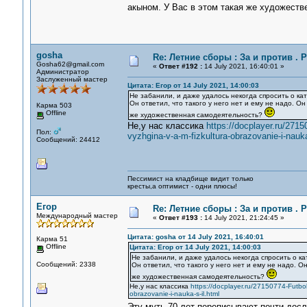
акыном. У Вас в этом такая же художест
gosha
Re: Летние сборы : За и против . Р
Gosha62@gmail.com
«
Ответ #192 :
14 July 2021, 16:40:01 »
Администратор
Заслуженный мастер
Цитата: Егор от 14 July 2021, 14:00:03
Не забанили, и даже удалось некогда спросить о ка
Он ответил, что такого у него нет и ему не надо. О
Карма 503
Offline
же художественная самодеятельность?
Не,у нас классика
https://docplayer.ru/2715
Пол:
vyzhgina-v-a-m-fizkultura-obrazovanie-i-nauka
Сообщений: 24412
Пессимист на кладбище видит только
кресты,а оптимист - одни плюсы!
Егор
Re: Летние сборы : За и против . Р
Международный мастер
«
Ответ #193 :
14 July 2021, 21:24:45 »
Цитата: gosha от 14 July 2021, 16:40:01
Карма 51
Offline
Цитата: Егор от 14 July 2021, 14:00:03
Не забанили, и даже удалось некогда спросить о к
Сообщений: 2338
Он ответил, что такого у него нет и ему не надо. 
же художественная самодеятельность?
Не,у нас классика
https://docplayer.ru/27150774-Futbol-
obrazovanie-i-nauka-s-il.html
Эту муть 70 лет переписывают почти дос