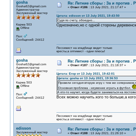
gosha
Re: Летние сборы : За и против . Р
Gosha62@gmail.com
«
Ответ #186 :
13 July 2021, 21:17:47 »
Администратор
Заслуженный мастер
Цитата: edisson от 13 July 2021, 19:43:50
Судя по счету, обоюдно...
Карма 503
Однозначно,но с одной стороны деревенс
Offline
Пол:
Сообщений: 24412
Пессимист на кладбище видит только
кресты,а оптимист - одни плюсы!
gosha
Re: Летние сборы : За и против . Р
Gosha62@gmail.com
«
Ответ #187 :
13 July 2021, 21:18:37 »
Администратор
Заслуженный мастер
Цитата: Егор от 13 July 2021, 19:42:01
Цитата: gosha от 13 July 2021, 19:36:53
Карма 503
Провели сегодня вторую игру с тем же соперником,
Offline
Основная проблема - неумение играть в футбол.
А кто-то научит, когда будете заниматься на постоя
Пол:
Всех можно научить.кого то больше,а кого
Сообщений: 24412
Пессимист на кладбище видит только
кресты,а оптимист - одни плюсы!
edisson
Re: Летние сборы : За и против . Р
Заслуженный мастер
«
Ответ #188 :
13 July 2021, 21:26:10 »