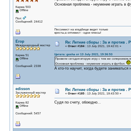
Основная проблема - неумение играть в 
Карма 503
Offline
Пол:
Сообщений: 24412
Пессимист на кладбище видит только
кресты,а оптимист - одни плюсы!
Егор
Re: Летние сборы : За и против . Р
Международный мастер
«
Ответ #184 :
13 July 2021, 19:42:01 »
Цитата: gosha от 13 July 2021, 19:36:53
Карма 51
Offline
Провели сегодня вторую игру с тем же соперником,п
Основная проблема - неумение играть в футбол.
Сообщений: 2338
А кто-то научит, когда будете заниматься
edisson
Re: Летние сборы : За и против . Р
Заслуженный мастер
«
Ответ #185 :
13 July 2021, 19:43:50 »
Судя по счету, обоюдно...
Карма 82
Offline
Сообщений: 5457