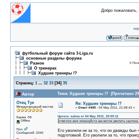
Добро пожаловать,
пер
футбольный форум сайта 3-Liga.ru
основные разделы форума
Разное
0 Пол
О тренерах
Худшие тренеры !?
Страниц:
1
...
32
33
[
34
]
35
Тема: Худшие тренеры !? (Прочитано 29
Автор
Отец Тук
Re: Худшие тренеры !?
Международный мастер
«
Ответ #495 :
04 May 2011, 21:08:43 »
Цитата: sahna от 04 May 2011, 20:05:11
Карма -59
Offline
ответьте мне пожалуйста как могли уволить саутина 
Пол:
Его уволили не за то, что он дважды был 
Сообщений: 2040
подготовкой. Его уволили за то, что прои