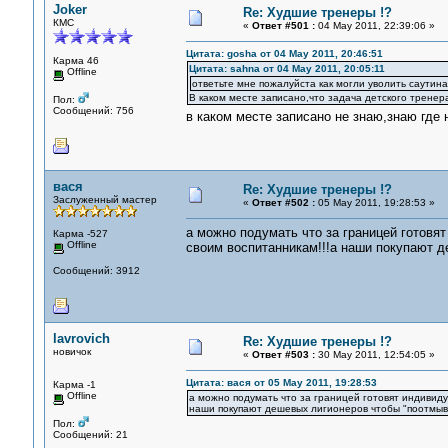
Joker
Re: Худшие тренеры !?
КМС
«
Ответ #501 :
04 May 2011, 22:39:06 »
Цитата: gosha от 04 May 2011, 20:46:51
Карма 46
Цитата: sahna от 04 May 2011, 20:05:11
Offline
ответьте мне пожалуйста как могли уволить саутина
В каком месте записано,что задача детского трене
Пол:
Сообщений: 756
в каком месте записано не знаю,знаю где 
вася
Re: Худшие тренеры !?
Заслуженный мастер
«
Ответ #502 :
05 May 2011, 19:28:53 »
а можно подумать что за границей готовят
Карма -527
Offline
своим воспитанникам!!!а наши покупают д
Сообщений: 3912
lavrovich
Re: Худшие тренеры !?
новичок
«
Ответ #503 :
30 May 2011, 12:54:05 »
Цитата: вася от 05 May 2011, 19:28:53
Карма -1
Offline
а можно подумать что за границей готовят индивиду
наши покупают дешевых лигионеров чтобы "поотмыва
Пол:
Сообщений: 21