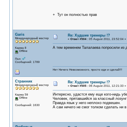
+ Тут он полностью прав
Garis
Re: Худшие тренеры !?
Международный мастер
«
Ответ #504 :
05 August 2011, 23:52:04 »
А тем временем Талалаева попросили из 
Карма 8
Offline
Пол:
Сообщений: 1789
Нет Ничего Невозможного, просто иди и сделай!!!
Странник
Re: Худшие тренеры !?
Международный мастер
«
Ответ #505 :
06 August 2011, 12:21:33 »
Интересно, удастся ему еще кого-нидь убе
Карма 59
Offline
Человек, прятавшийся за классный лозунг 
Правда язык у него неплохо подвешен.
Сообщений: 1630
А сам ничего не смог толком сделать ни в 
Любопыт