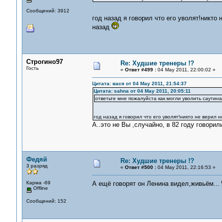
Сообщений: 3912
год назад я говорил что его уволят!никто 
назад
Строгино97
Re: Худшие тренеры !?
Гость
«
Ответ #499 :
04 May 2011, 22:00:02 »
Цитата: вася от 04 May 2011, 21:54:37
Цитата: sahna от 04 May 2011, 20:05:11
ответьте мне пожалуйста как могли уволить саутина
год назад я говорил что его уволят!никто не верил н
А..это не Вы ,случайно, в 82 году говорил
Федяй
Re: Худшие тренеры !?
3 разряд
«
Ответ #500 :
04 May 2011, 22:16:53 »
Карма -69
А ещё говорят он Ленина видел,живьём...
Offline
Сообщений: 152