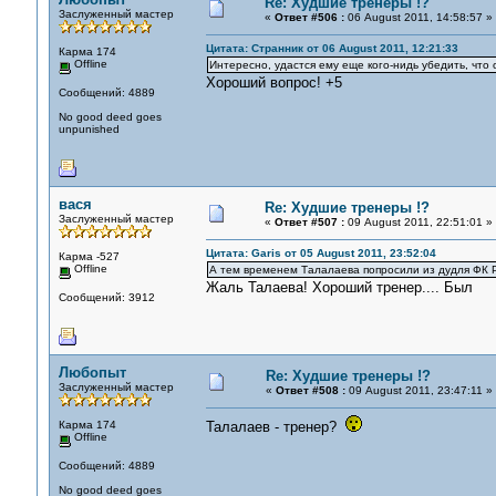
Re: Худшие тренеры !?
Заслуженный мастер
«
Ответ #506 :
06 August 2011, 14:58:57 »
Цитата: Странник от 06 August 2011, 12:21:33
Карма 174
Offline
Интересно, удастся ему еще кого-нидь убедить, что
Хороший вопрос! +5
Сообщений: 4889
No good deed goes
unpunished
вася
Re: Худшие тренеры !?
Заслуженный мастер
«
Ответ #507 :
09 August 2011, 22:51:01 »
Цитата: Garis от 05 August 2011, 23:52:04
Карма -527
Offline
А тем временем Талалаева попросили из дудля ФК 
Жаль Талаева! Хороший тренер.... Был
Сообщений: 3912
Любопыт
Re: Худшие тренеры !?
Заслуженный мастер
«
Ответ #508 :
09 August 2011, 23:47:11 »
Карма 174
Талалаев - тренер?
Offline
Сообщений: 4889
No good deed goes