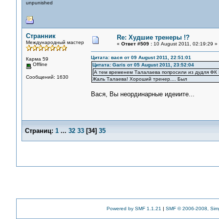
unpunished
Странник
Re: Худшие тренеры !?
Международный мастер
«
Ответ #509 :
10 August 2011, 02:19:29 »
Цитата: вася от 09 August 2011, 22:51:01
Карма 59
Offline
Цитата: Garis от 05 August 2011, 23:52:04
А тем временем Талалаева попросили из дудля ФК 
Сообщений: 1630
Жаль Талаева! Хороший тренер.... Был
Вася, Вы неординарные идеиите...
Страниц:
1
...
32
33
[
34
]
35
Powered by SMF 1.1.21
|
SMF © 2006-2008, Sim