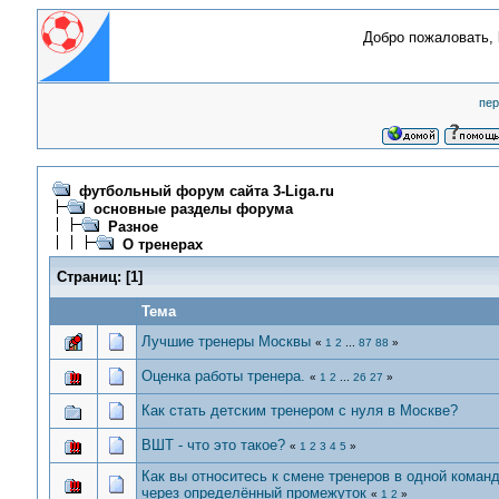
Добро пожаловать,
пер
футбольный форум сайта 3-Liga.ru
основные разделы форума
Разное
О тренерах
Страниц:
[
1
]
Тема
Лучшие тренеры Москвы
«
1
2
...
87
88
»
Оценка работы тренера.
«
1
2
...
26
27
»
Как стать детским тренером с нуля в Москве?
ВШТ - что это такое?
«
1
2
3
4
5
»
Как вы относитесь к смене тренеров в одной коман
через определённый промежуток
«
1
2
»