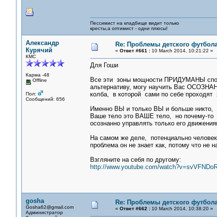
Пессимист на кладбище видит только
кресты,а оптимист - одни плюсы!
Александр
Re: Проблемы детского футбол
Курячий
«
Ответ #661 :
10 March 2014, 10:21:22 »
КМС
Для Гоши
Карма -48
Все эти зоны мощности ПРИДУМАНЫ спорт
Offline
альтернативу, могу научить Вас ОСОЗНА
колба, в которой сами по себе проходят
Пол:
Сообщений: 656
Именно ВЫ и только ВЫ и больше никто,
Ваше тело это ВАШЕ тело, но почему-то 
осознанно управлять только его движения
На самом же деле, потенциально человек
проблема он не знает как, потому что не 
Взгляните на себя по другому:
http://www.youtube.com/watch?v=svVFNDo
gosha
Re: Проблемы детского футбол
Gosha62@gmail.com
«
Ответ #662 :
10 March 2014, 10:38:20 »
Администратор