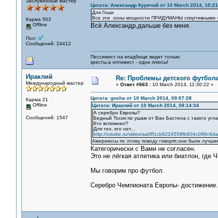
Заслуженный мастер
Цитата: Александр Курячий от 10 March 2014, 10:21
Для Гоши
Все эти зоны мощности ПРИДУМАНЫ спортивными «у
Карма 503
Offline
Всё Александр,дальше без меня.
Пол:
Сообщений: 24412
Пессимист на кладбище видит только
кресты,а оптимист - одни плюсы!
Ираклий
Re: Проблемы детского футбол
Международный мастер
«
Ответ #663 :
10 March 2014, 11:30:22 »
Цитата: gosha от 10 March 2014, 09:07:28
Карма 21
Offline
Цитата: Ираклий от 10 March 2014, 08:14:34
А серебро Европы?
Сообщений: 1547
Бедный Тосик по ушам от Ван Бастена с такого угла
Кто вспомнил?
Для тех, кто нет...
http://rutube.ru/video/aa0ff1cb6224559fb604c099c6d
Америкосы по этому поводу говорят,они были лучши
Категорически с Вами не согласен.
Это не лёгкая атлетика или биатлон, где
Мы говорим про футбол.
Серебро Чемпионата Европы- достижение.