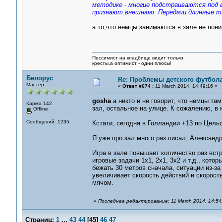
методике - многие подстраиваются под 
признают внешнюю. Передачи длинные т
а то,что немцы занимаются в зале не пон
Пессимист на кладбище видит только
кресты,а оптимист - одни плюсы!
Белорус
Re: Проблемы детского футбол
Мастер
«
Ответ #674 :
11 March 2014, 14:49:16 »
gosha
а никто и не говорит, что немцы та
Карма 142
зал, остальное на улице. К сожалению, в 
Offline
Сообщений: 1235
Кстати, сегодня в Голландии +13 по Цель
Я уже про зал много раз писал, Александ
Игра в зале повышает количество раз встр
игровые задачи 1х1, 2х1, 3х2 и т.д., кот
бежать 30 метров сначала, ситуации из-за
увеличивает скорость действий и скорост
мячом.
«
Последнее редактирование: 11 March 2014, 14:54
Страниц:
1
...
43
44
[
45
]
46
47