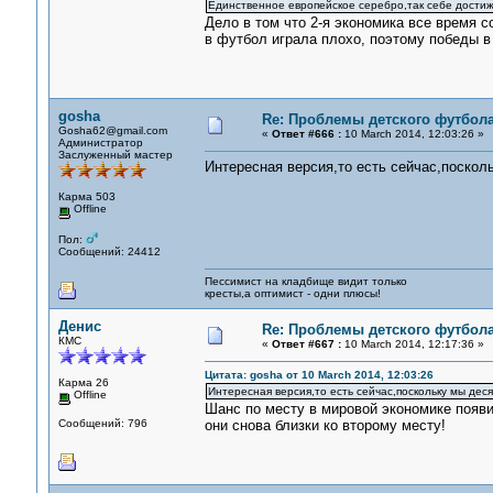
Единственное европейское серебро,так себе достиж
Дело в том что 2-я экономика все время с
в футбол играла плохо, поэтому победы в
gosha
Re: Проблемы детского футбол
Gosha62@gmail.com
«
Ответ #666 :
10 March 2014, 12:03:26 »
Администратор
Заслуженный мастер
Интересная версия,то есть сейчас,поскол
Карма 503
Offline
Пол:
Сообщений: 24412
Пессимист на кладбище видит только
кресты,а оптимист - одни плюсы!
Денис
Re: Проблемы детского футбол
КМС
«
Ответ #667 :
10 March 2014, 12:17:36 »
Цитата: gosha от 10 March 2014, 12:03:26
Карма 26
Интересная версия,то есть сейчас,поскольку мы дес
Offline
Шанс по месту в мировой экономике появи
Сообщений: 796
они снова близки ко второму месту!