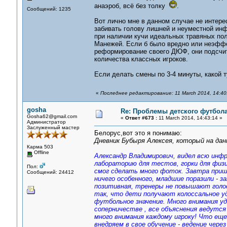
анаэроб, всё без толку
.
Сообщений: 1235
Вот лично мне в данном случае не интере
забивать голову лишней и неуместной инф
при наличии кучи идеальных травяных пол
Манежей. Если б было вредно или неэффек
реформирование своего ДЮФ, они подсчит
количества классных игроков.
Если делать смены по 3-4 минуты, какой т
«
Последнее редактирование: 11 March 2014, 14:40
gosha
Re: Проблемы детского футбол
Gosha62@gmail.com
«
Ответ #673 :
11 March 2014, 14:43:14 »
Администратор
Заслуженный мастер
Белорус,вот это я понимаю:
Дневник Бубыря Алексея, который на дан
Карма 503
Offline
Александр Владимирович, видел всю инфр
лабораторию для тестов, горки для физи
Пол:
смог сделать много фоток. Завтра приш
Сообщений: 24412
ничего особенного, младшие поразили - 
позитивная, тренеры не повышают голос,
так, что дети получают колоссальное уд
футбольное значение. Много внимания у
соперничестве , все объяснения ведутся
много внимания каждому игроку! Что еще
внедряем в свое обучение - ведение через