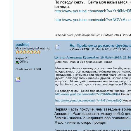
По поводу секты. Секта моя называется, 
взгляды:
http://www.youtube.com/watch?v=YtN6Nvd0
http://www.youtube.com/watch?v=NGVxAxx
«
Последнее редактирование: 10 March 2014, 23:34
pashtet
Re: Проблемы детского футбол
Международный мастер
«
Ответ #670 :
11 March 2014, 07:42:58 »
Цитата: Александр Курячий от 10 March 2014, 22:46
Карма 61
Offline
Для Гоши, vinni и их единомышленников
Мне понадобилось пятнадцать лет, что бы убедитьс
Сообщений: 2608
придерживаетесь, придумана учёными-теоретиками
придумана. Потом под эти придумки подгонялись ре
думать запрещалось и никакой другой, кроме офиц
вопросе. Может действительно человек не так устр
путём. Ну что ж, лет десять у вас впереди есть? Есл
По поводу секты. Секта моя называется, «новые нау
http://www.youtube.com/watch?v=YtN6Nvd0Bk4
Наша с
http://www.youtube.com/watch?v=NGVxAxxnEsQ
Живая
Первая часть покруче, чем звездные войн
Анекдот - Разговаривают между собой две
Земля - знаешь с недавних пор появились 
Марс - ничего, скоро пройдет.