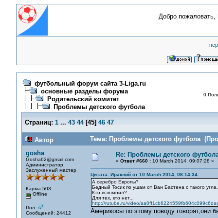
Добро пожаловать,
пер
футбольный форум сайта 3-Liga.ru
основные разделы форума
0 Пол
Родительский комитет
Проблемы детского футбола
Страниц:
1
...
43
44
[
45
]
46
47
Тема: Проблемы детского футбола (Проч
Автор
gosha
Re: Проблемы детского футбол
Gosha62@gmail.com
«
Ответ #660 :
10 March 2014, 09:07:28 »
Администратор
Заслуженный мастер
Цитата: Ираклий от 10 March 2014, 08:14:34
А серебро Европы?
Бедный Тосик по ушам от Ван Бастена с такого угла,
Карма 503
Кто вспомнил?
Offline
Для тех, кто нет...
http://rutube.ru/video/aa0ff1cb6224559fb604c099c6da
Пол:
Америкосы по этому поводу говорят,они 
Сообщений: 24412