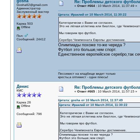
gosha
Re: Проблемы детского футбол
Gosha62@gmail.com
«
Ответ #664 :
10 March 2014, 11:37:49 »
Администратор
Заслуженный мастер
Цитата: Ираклий от 10 March 2014, 11:30:22
Категорически с Вами не согласен.
Карма 503
Это не лёгкая атлетика или биатлон, где Чемпиона
Offline
Мы говорим про футбол.
Пол:
Сообщений: 24412
Серебро Чемпионата Европы- достижение.
Олимпиады похоже то-же череда ?
Футбол это больше,чем спорт.
Единственное европейское серебро,так се
Пессимист на кладбище видит только
кресты,а оптимист - одни плюсы!
Денис
Re: Проблемы детского футбол
КМС
«
Ответ #665 :
10 March 2014, 11:57:15 »
Цитата: gosha от 10 March 2014, 11:37:49
Карма 26
Цитата: Ираклий от 10 March 2014, 11:30:22
Offline
Категорически с Вами не согласен.
Сообщений: 796
Это не лёгкая атлетика или биатлон, где Чемпиона
Мы говорим про футбол.
Серебро Чемпионата Европы- достижение.
Олимпиады похоже то-же череда ?
Футбол это больше,чем спорт.