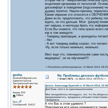
Вторая часть - нейролингвистическое прог
исцеления организма от патологий. Основа
дискомфорт в поведении (подсознании) чел
дураку понятно. Нашли причину, переключ
Каким образом это относится к ОБУЧЕН
Даже если, предположить, что ребенку по
ждать, но что дальше. Мозг (разум) понима
нет навыка, и неоткуда брать эту информ
Если Вы скажете, что типа нужно всего ли
как в том анекдоте.
- Товарищ прапорщик, а крокодилы летаю
- Нет.
- А вот товарищ майор сказал, что летают.
-Ну, если только низенько, низенько.
Ивот еще что, повнимательнее сами послуш
медицины", но не обучения!!!!
«
Последнее редактирование: 11 March 2014, 08:25:
gosha
Re: Проблемы детского футбол
Gosha62@gmail.com
«
Ответ #671 :
11 March 2014, 09:55:51 »
Администратор
Заслуженный мастер
Цитата: Александр Курячий от 10 March 2014, 22:46
Для Гоши, vinni и их единомышленников
Карма 503
Мне понадобилось пятнадцать лет, что бы убедитьс
Offline
придерживаетесь, придумана учёными-теоретиками
придумана.
Пол:
А что Вас в этом удивило ?
Сообщений: 24412
Практически вся наука развивается таким