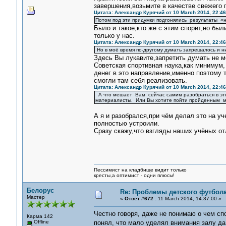
завершения,возьмите в качестве свежего 
Цитата: Александр Курячий от 10 March 2014, 22:46
Потом под эти придумки подгонялись результаты «н
Было и такое,кто же с этим спорит,но бы
только у нас.
Цитата: Александр Курячий от 10 March 2014, 22:46
Но в моё время по-другому думать запрещалось и н
Здесь Вы лукавите,запретить думать не м
Советская спортивная наука,как минимум,
денег в это направление,именно поэтому 
смогли там себя реализовать.
Цитата: Александр Курячий от 10 March 2014, 22:46
А что мешает Вам сейчас самим разобраться в этом
материалисты. Или Вы хотите пойти пройденным мной
А я и разобрался,при чём делал это на у
полностью устроили.
Сразу скажу,что взгляды наших учёных от
Пессимист на кладбище видит только
кресты,а оптимист - одни плюсы!
Белорус
Re: Проблемы детского футбол
Мастер
«
Ответ #672 :
11 March 2014, 14:37:00 »
Честно говоря, даже не понимаю о чем спо
Карма 142
Offline
понял, что мало уделял внимания залу да