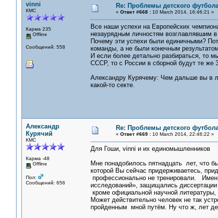
vinni
Re: Проблемы детского футбол
КМС
«
Ответ #668 :
10 March 2014, 16:46:21 »
Все наши успехи на Европейских чемпион
Карма 235
незаурядным личностям возглавлявшим в 
Offline
Почему эти успехи были единичными? Пот
Сообщений: 558
команды, а не были конечным результато
И если более детально разбираться, то мы
СССР, то с России в сборной будут те же 3-
Александру Курячему: Чем дальше вы в ле
какой-то секте.
Александр
Re: Проблемы детского футбол
Курячий
«
Ответ #669 :
10 March 2014, 22:46:22 »
КМС
Для Гоши, vinni и их единомышленников
Карма -48
Мне понадобилось пятнадцать лет, что б
Offline
которой Вы сейчас придерживаетесь, при
профессионально не тренировали. Именн
Пол:
Сообщений: 656
исследований», защищались диссертации и
кроме официальной научной литературы,
Может действительно человек не так устр
пройденным мной путём. Ну что ж, лет дес