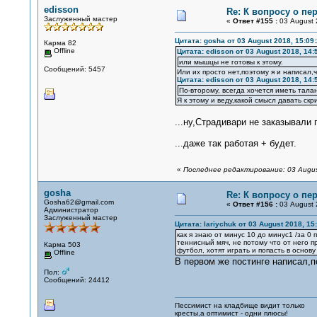
edisson
Re: К вопросу о пе
Заслуженный мастер
«
Ответ #155 :
03 August 
Цитата: gosha от 03 August 2018, 15:09
Карма 82
Offline
Цитата: edisson от 03 August 2018, 14:
или мышцы не готовы к этому.
Сообщений: 5457
Или их просто нет,поэтому я и написал
Цитата: edisson от 03 August 2018, 14:
По-второму, всегда хочется иметь тал
Я к этому и веду,какой смысл давать скр
...ну,Страдивари не заказывали
...даже так работая + будет.
«
Последнее редактирование: 03 August
gosha
Re: К вопросу о пе
Gosha62@gmail.com
«
Ответ #156 :
03 August 
Администратор
Заслуженный мастер
Цитата: lariychuk от 03 August 2018, 15
как я знаю от минус 10 до минус1 /за 0
теннисный мяч, не потому что от него п
Карма 503
футбол, хотят играть и попасть в основ
Offline
В первом же постинге написал,
Пол:
Сообщений: 24412
Пессимист на кладбище видит только
кресты,а оптимист - одни плюсы!