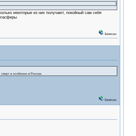
колько некоторые из них получают, покойный сам себя
егасферы.
Записан
 спорт и особенно в России.
Записан