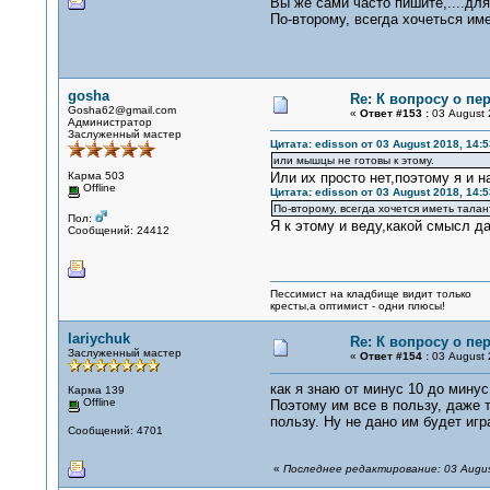
Вы же сами часто пишите,....для
По-второму, всегда хочеться им
gosha
Re: К вопросу о пе
Gosha62@gmail.com
«
Ответ #153 :
03 August 
Администратор
Заслуженный мастер
Цитата: edisson от 03 August 2018, 14:5
или мышцы не готовы к этому.
Карма 503
Или их просто нет,поэтому я и 
Offline
Цитата: edisson от 03 August 2018, 14:5
По-второму, всегда хочется иметь тала
Пол:
Я к этому и веду,какой смысл да
Сообщений: 24412
Пессимист на кладбище видит только
кресты,а оптимист - одни плюсы!
lariychuk
Re: К вопросу о пе
Заслуженный мастер
«
Ответ #154 :
03 August 
как я знаю от минус 10 до минус
Карма 139
Offline
Поэтому им все в пользу, даже т
пользу. Ну не дано им будет иг
Сообщений: 4701
«
Последнее редактирование: 03 August 