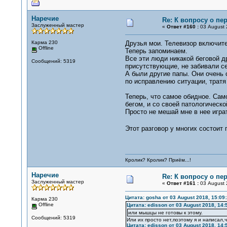
Наречие
Re: К вопросу о пе
Заслуженный мастер
«
Ответ #160 :
03 August 
Карма 230
Друзья мои. Телевизор включит
Offline
Теперь запоминаем.
Все эти люди никакой беговой д
Сообщений: 5319
присутствующие, не забивали се
А были другие папы. Они очень
по исправлению ситуации, тратя
Теперь, что самое обидное. Само
бегом, и со своей патологическо
Просто не мешай мне в нее игра
Этот разговор у многих состоит 
Кролик? Кролик? Приём...!
Наречие
Re: К вопросу о пе
Заслуженный мастер
«
Ответ #161 :
03 August 
Цитата: gosha от 03 August 2018, 15:09
Карма 230
Offline
Цитата: edisson от 03 August 2018, 14:
или мышцы не готовы к этому.
Сообщений: 5319
Или их просто нет,поэтому я и написал
Цитата: edisson от 03 August 2018, 14: