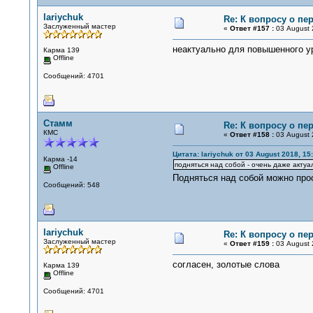
lariychuk
Re: К вопросу о пе
Заслуженный мастер
«
Ответ #157 :
03 August 
неактуально для повышенного ур
Карма 139
Offline
Сообщений: 4701
Стамм
Re: К вопросу о пе
КМС
«
Ответ #158 :
03 August 
Цитата: lariychuk от 03 August 2018, 15
Карма -14
подняться над собой - очень даже актуа
Offline
Подняться над собой можно про
Сообщений: 548
lariychuk
Re: К вопросу о пе
Заслуженный мастер
«
Ответ #159 :
03 August 
согласен, золотые слова
Карма 139
Offline
Сообщений: 4701