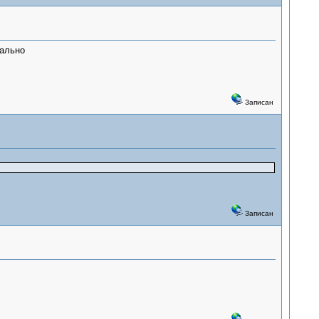
уально
Записан
Записан