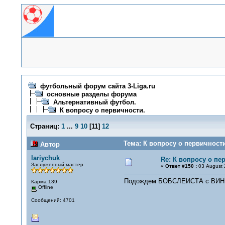
футбольный форум сайта 3-Liga.ru
основные разделы форума
Альтернативный футбол.
К вопросу о первичности.
Страниц:
1
...
9
10
[
11
]
12
Тема: К вопросу о первичности
Автор
lariychuk
Re: К вопросу о пе
Заслуженный мастер
«
Ответ #150 :
03 August 
Подождем БОБСЛЕИСТА с ВИ
Карма 139
Offline
Сообщений: 4701