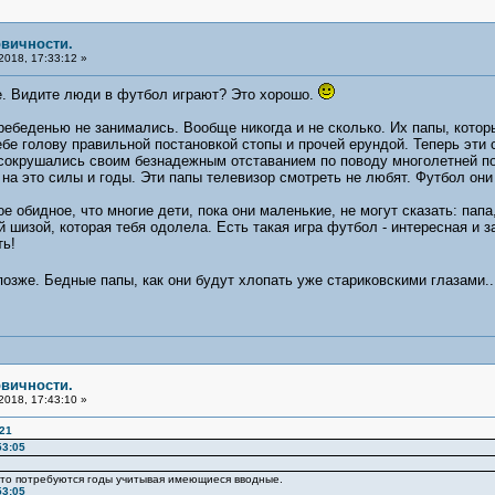
рвичности.
2018, 17:33:12 »
е. Видите люди в футбол играют? Это хорошо.
ребеденью не занимались. Вообще никогда и не сколько. Их папы, кото
бе голову правильной постановкой стопы и прочей ерундой. Теперь эти 
 сокрушались своим безнадежным отставанием по поводу многолетней по
 на это силы и годы. Эти папы телевизор смотреть не любят. Футбол он
е обидное, что многие дети, пока они маленькие, не могут сказать: папа,
й шизой, которая тебя одолела. Есть такая игра футбол - интересная и 
ть!
позже. Бедные папы, как они будут хлопать уже стариковскими глазами.
рвичности.
2018, 17:43:10 »
:21
53:05
,что потребуются годы учитывая имеющиеся вводные.
53:05