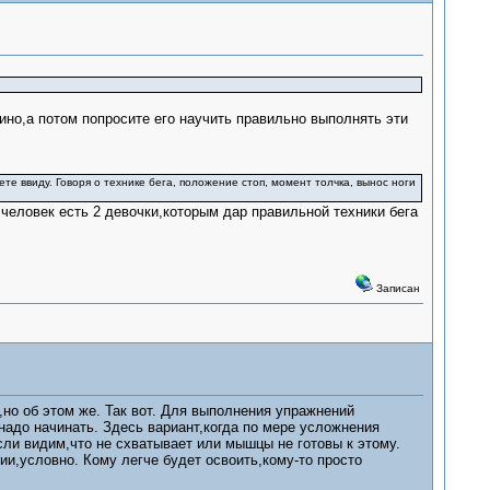
ино,а потом попросите его научить правильно выполнять эти
те ввиду. Говоря о технике бега, положение стоп, момент толчка, вынос ноги
 человек есть 2 девочки,которым дар правильной техники бега
Записан
но об этом же. Так вот. Для выполнения упражнений
 надо начинать. Здесь вариант,когда по мере усложнения
сли видим,что не схватывает или мышцы не готовы к этому.
ии,условно. Кому легче будет освоить,кому-то просто