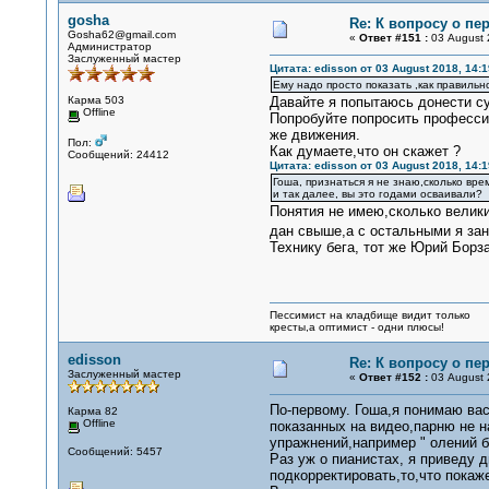
gosha
Re: К вопросу о пе
Gosha62@gmail.com
«
Ответ #151 :
03 August 
Администратор
Заслуженный мастер
Цитата: edisson от 03 August 2018, 14:1
Ему надо просто показать ,как правильн
Карма 503
Давайте я попытаюсь донести с
Offline
Попробуйте попросить профессио
же движения.
Пол:
Как думаете,что он скажет ?
Сообщений: 24412
Цитата: edisson от 03 August 2018, 14:1
Гоша, признаться я не знаю,сколько вре
и так далее, вы это годами осваивали?
Понятия не имею,сколько великие
дан свыше,а с остальными я зан
Технику бега, тот же Юрий Борз
Пессимист на кладбище видит только
кресты,а оптимист - одни плюсы!
edisson
Re: К вопросу о пе
Заслуженный мастер
«
Ответ #152 :
03 August 
По-первому. Гоша,я понимаю вас
Карма 82
Offline
показанных на видео,парню не н
упражнений,например " олений б
Сообщений: 5457
Раз уж о пианистах, я приведу 
подкорректировать,то,что покаж