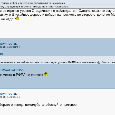
антливых ребят или хотя бы работящих/ понимающих.
ипку Страдивари тому,кто никогда не станет скрипачом.
тов игроков уровня Страдивари не наблюдается. Однако, скажите ему с
рипку о ближайшее дерево и пойдет на просмотр во второе отделение М
 не надо.
рвичности.
2018, 18:45:19 »
:19
о начинается,сын сейчас вполне соответствует уровню РФПЛ,но к сожалению футбол это не
?v=1WmDyATxI54
ких места в РФПЛ не хватает
рвичности.
2018, 19:05:31 »
берите эпизоды пожалуйста, обоснуйте приговор