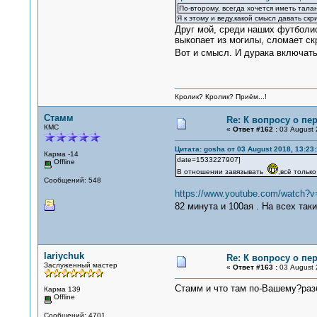
По-второму, всегда хочется иметь тал
Я к этому и веду,какой смысл давать скр
Друг мой, среди наших футболис
выкопает из могилы, сломает ск
Вот и смысл. И дурака включать
Кролик? Кролик? Приём...!
Стамм
Re: К вопросу о пе
КМС
«
Ответ #162 :
03 August 
Цитата: gosha от 03 August 2018, 13:23
Карма -14
date=1533227907]
Offline
В отношении завязывать
,всё тольк
Сообщений: 548
https://www.youtube.com/watch
82 минута и 100ая . На всех та
lariychuk
Re: К вопросу о пе
Заслуженный мастер
«
Ответ #163 :
03 August 
Стамм и что там по-Вашему?раз
Карма 139
Offline
Сообщений: 4701