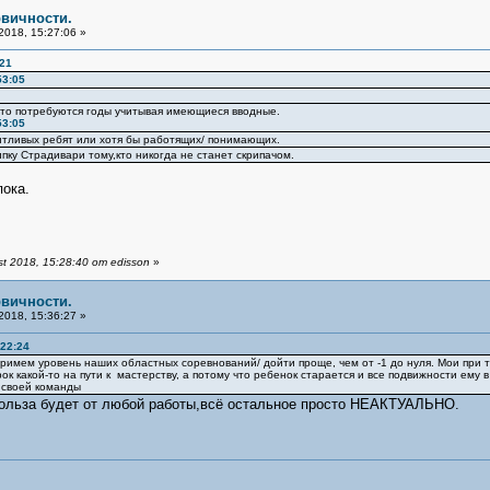
рвичности.
2018, 15:27:06 »
:21
53:05
,что потребуются годы учитывая имеющиеся вводные.
53:05
антливых ребят или хотя бы работящих/ понимающих.
ипку Страдивари тому,кто никогда не станет скрипачом.
 пока.
 2018, 15:28:40 от edisson
»
рвичности.
2018, 15:36:27 »
:22:24
 примем уровень наших областных соревнований/ дойти проще, чем от -1 до нуля. Мои при та
рок какой-то на пути к мастерству, а потому что ребенок старается и все подвижности ему 
у своей команды
польза будет от любой работы,всё остальное просто НЕАКТУАЛЬНО.