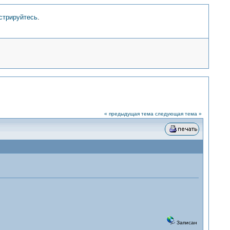
стрируйтесь
.
« предыдущая тема
следующая тема »
Записан