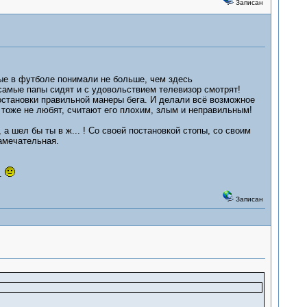
Записан
рые в футболе понимали не больше, чем здесь
самые папы сидят и с удовольствием телевизор смотрят!
становки правильной манеры бега. И делали всё возможное
и тоже не любят, считают его плохим, злым и неправильным!
 а шел бы ты в ж... ! Со своей постановкой стопы, со своим
замечательная.
..
Записан