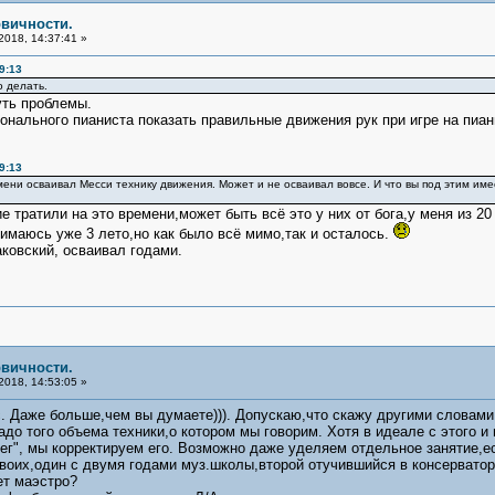
рвичности.
2018, 14:37:41 »
9:13
о делать.
уть проблемы.
нального пианиста показать правильные движения рук при игре на пиан
9:13
мени осваивал Месси технику движения. Может и не осваивал вовсе. И что вы под этим имее
 тратили на это времени,может быть всё это у них от бога,у меня из 20
имаюсь уже 3 лето,но как было всё мимо,так и осталось.
аковский, осваивал годами.
рвичности.
2018, 14:53:05 »
. Даже больше,чем вы думаете))). Допускаю,что скажу другими словами,
адо того объема техники,о котором мы говорим. Хотя в идеале с этого и
ег", мы корректируем его. Возможно даже уделяем отдельное занятие,е
двоих,один с двумя годами муз.школы,второй отучившийся в консерватор
ет маэстро?