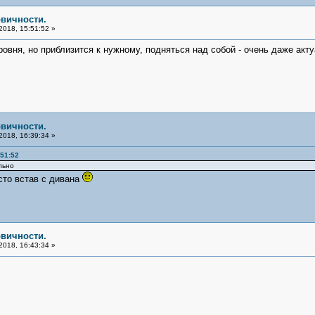
рвичности.
2018, 15:51:52 »
овня, но приблизится к нужному, подняться над собой - очень даже акт
рвичности.
2018, 16:39:34 »
:51:52
льно
сто встав с дивана
рвичности.
2018, 16:43:34 »