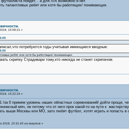
 футболиста пойдет... а для Л/А возможно и нет.
еть талантливых ребят или хотя бы работящих/ понимающих.
рвичности.
2018, 15:09:21 »
3:05
написал,что потребуются годы учитывая имеющиеся вводные.
3:05
нтливых ребят или хотя бы работящих/ понимающих.
вать скрипку Страдивари тому,кто никогда не станет скрипачом.
рвичности.
2018, 15:22:24 »
1 /за 0 примем уровень наших областных соревнований/ дойти проще, чем 
еннисный мяч, не потому что от него прок какой-то на пути к мастерству
рать выше Москвы или МО, зато любят футбол, хотят играть и попасть в
2018, 15:31:43 от lariychuk
»