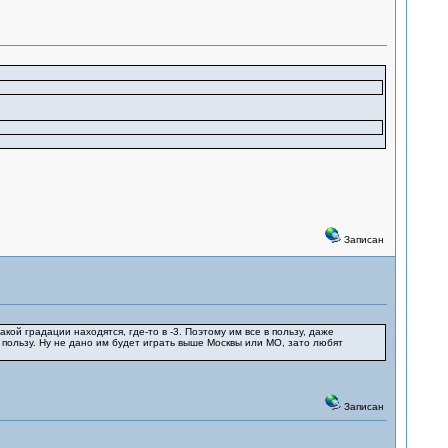
Записан
кой градации находятся, где-то в -3. Поэтому им все в пользу, даже
в пользу. Ну не дано им будет играть выше Москвы или МО, зато любят
Записан