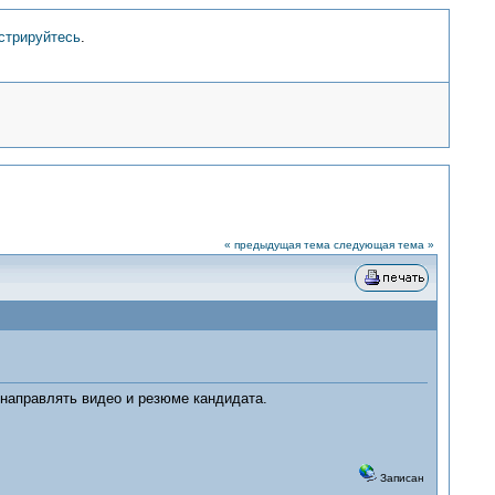
стрируйтесь
.
« предыдущая тема
следующая тема »
 направлять видео и резюме кандидата.
Записан