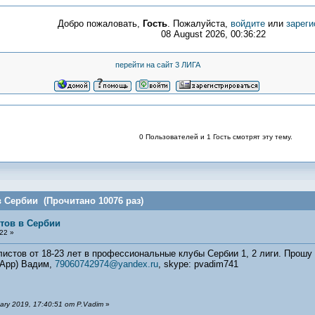
Добро пожаловать,
Гость
. Пожалуйста,
войдите
или
зареги
08 August 2026, 00:36:22
перейти на сайт 3 ЛИГА
0 Пользователей и 1 Гость смотрят эту тему.
 Сербии (Прочитано 10076 раз)
тов в Сербии
22 »
стов от 18-23 лет в профессиональные клубы Сербии 1, 2 лиги. Прошу
sApp) Вадим,
79060742974@yandex.ru
, skype: pvadim741
ry 2019, 17:40:51 от P.Vadim
»