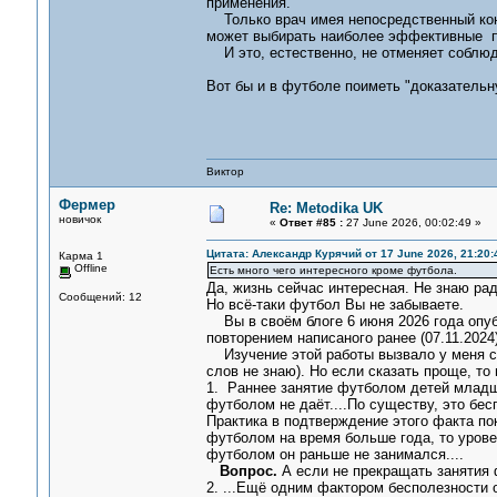
применения.
Только врач имея непосредственный конт
может выбирать наиболее эффективные п
И это, естественно, не отменяет соблюд
Вот бы и в футболе поиметь "доказательн
Виктор
Фермер
Re: Metodika UK
новичок
«
Ответ #85 :
27 June 2026, 00:02:49 »
Цитата: Александр Курячий от 17 June 2026, 21:20:
Карма 1
Offline
Есть много чего интересного кроме футбола.
Да, жизнь сейчас интересная. Не знаю ра
Сообщений: 12
Но всё-таки футбол Вы не забываете.
Вы в своём блоге 6 июня 2026 года оп
повторением написаного ранее (07.11.2024)
Изучение этой работы вызвало у меня со
слов не знаю). Но если сказать проще, то
1. Раннее занятие футболом детей младше
футболом не даёт....По существу, это бес
Практика в подтверждение этого факта по
футболом на время больше года, то урове
футболом он раньше не занимался....
Вопрос.
А если не прекращать занятия
2. ...Ещё одним фактором бесполезности 