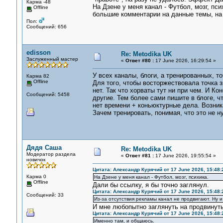
Карма -48
На Дзене у меня канал - Футбол, мозг, пс
Offline
большие комментарии на данные темы, на
Пол:
Сообщений: 656
edisson
Re: Metodika UK
Заслуженный мастер
«
Ответ #80 :
17 June 2026, 16:29:54 »
У всех каналы, блоги, а тренированных, т
Карма 82
Offline
Для того, чтобы восторжествовала точка зр
нет. Так что хорваты тут ни при чем. И К
Сообщений: 5458
другие. Тем более сами пишите в блоге, ч
нет времени + коньюктурные дела. Возник
Зачем тренировать, понимая, что это не н
Дядя Саша
Re: Metodika UK
Модератор раздела
«
Ответ #81 :
17 June 2026, 19:55:54 »
новичок
Цитата: Александр Курячий от 17 June 2026, 15:48:
Карма 0
На Дзене у меня канал - Футбол, мозг, психика.
Offline
Дали бы ссылку, я бы точно заглянул.
Цитата: Александр Курячий от 17 June 2026, 15:48:
Сообщений: 33
Из-за отсутствия рекламы канал не продвигают. Ну 
И мне любопытно заглянуть на продвинут
Цитата: Александр Курячий от 17 June 2026, 15:48:
Именно там, и общаюсь.