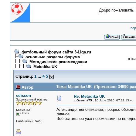
Добро пожаловать,
пер
футбольный форум сайта 3-Liga.ru
основные разделы форума
0 Пол
Методические рекомендации
Metodika UK
Страниц:
1
...
4
5
[
6
]
Тема: Metodika UK (Прочитано 34690 раз
Автор
edisson
Re: Metodika UK
Заслуженный мастер
«
Ответ #75 :
10 June 2026, 07:39:13 »
Александр, непонимание, процесс обоюдны
Карма 82
Offline
личное.
Всё остальное уже переживали не по одно
Сообщений: 5458