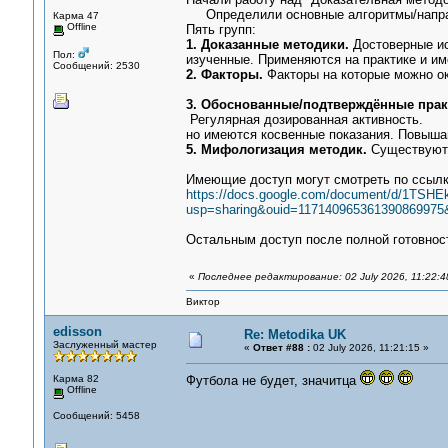
Определили основные алгоритмы/напра
Карма 47
Offline
Пять групп:
1. Доказанные методики.
Достоверные ис
Пол:
изученные. Применяются на пр
Сообщений: 2530
2. Факторы.
Факторы на которые мож
3. Обоснованные/подтверждённые прак
Регулярная дозированная
но имеются косвенные показания. По
5. Мифологизация методик.
Существуют 
Имеющие доступ могут смотреть по ссыл
https://docs.google.com/document/d/1TSH
usp=sharing&ouid=117140965361390869975&
Остальным доступ после полной готовно
«
Последнее редактирование: 02 July 2026, 11:22:
Виктор
edisson
Re: Metodika UK
Заслуженный мастер
«
Ответ #88 :
02 July 2026, 11:21:15 »
Карма 82
Футбола не будет, значитца
Offline
Сообщений: 5458