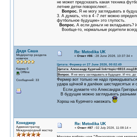
не может предсказать какая техника футбо
летние детки повзрослеют...
Вопрос.
Я не могу заглядывать в будущ
3. А думать, что в 4 -7 лет можно опреде
футбольное будущее» это глупость.
Вопрос.
А если деньги не вкладывать? 
Вообще-то, нормальные родители всегда
Дядя Саша
Re: Metodika UK
Модератор раздела
«
Ответ #86 :
28 June 2026, 10:37:34 »
новичок
Цитата: Фермер от 27 June 2026, 00:02:49
Карма 0
Цитата: Александр Курячий link=topic=8810.msg
Offline
Вопрос.
Я не могу заглядывать в будущее. И что, д
Фермер вот только не надо прикидыватьс
Сообщений: 33
удара щёчкой в далёких шестидесятых и 
Если думаете что Александра Григорьеви
В будущее можно заглядывать разными м
Хорош на Курячего наезжать
Конеджер
Re: Metodika UK
Администратор
«
Ответ #87 :
02 July 2026, 11:08:14 »
Международный мастер
Начали работу над "Доказательная методо