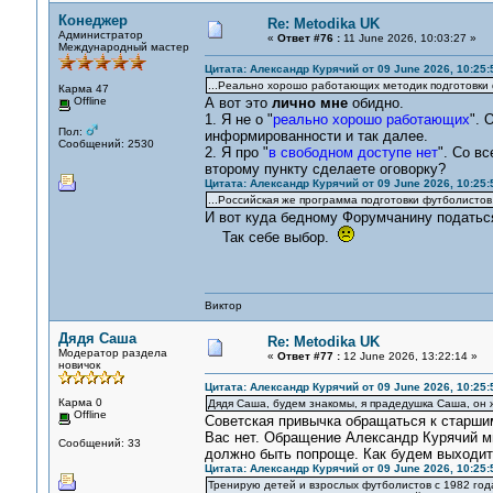
Конеджер
Re: Metodika UK
Администратор
«
Ответ #76 :
11 June 2026, 10:03:27 »
Международный мастер
Цитата: Александр Курячий от 09 June 2026, 10:25:
...Реально хорошо работающих методик подготовки ф
Карма 47
Offline
А вот это
лично мне
обидно.
1. Я не о "
реально хорошо работающих
". 
Пол:
информированности и так далее.
Сообщений: 2530
2. Я про "
в свободном доступе нет
". Со в
второму пункту сделаете оговорку?
Цитата: Александр Курячий от 09 June 2026, 10:25:
...Российская же программа подготовки футболистов,
И вот куда бедному Форумчанину податься
Так себе выбор.
Виктор
Дядя Саша
Re: Metodika UK
Модератор раздела
«
Ответ #77 :
12 June 2026, 13:22:14 »
новичок
Цитата: Александр Курячий от 09 June 2026, 10:25:
Карма 0
Дядя Саша, будем знакомы, я прадедушка Саша, он 
Offline
Советская привычка обращаться к старшим
Вас нет. Обращение Александр Курячий м
Сообщений: 33
должно быть попроще. Как будем выходить
Цитата: Александр Курячий от 09 June 2026, 10:25:
Тренирую детей и взрослых футболистов с 1982 года