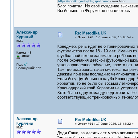
https://sportkuryachij.blogspot.com/
- мой блог.
Блог почитал. Но своё суждение высказыв
Вы больше на Форуме не появляетесь.
Александр
Re: Metodika UK
Курячий
«
Ответ #78 :
17 June 2026, 15:18:54 »
КМС
Конеджер, речь идёт не о тренировочных 
футболистов после 18 - 19 лет. Именно их
Карма -48
футбольной школе занимается ребёнок впл
Offline
после окончания детской футбольной школ
узконаправленное обучение, просто нет н
Пол:
Сообщений: 656
Там где выстроена такая система, наприм
дважды призёры последних чемпионатов м
Если бы у футбольного клуба Краснодар 
хорватов, то не было бы восьми легионер
Краснодарский край Хорватии не уступает.
Хотя бы на одну команду подготовить. Но, 
соответствующих тренировочных техно
Александр
Re: Metodika UK
Курячий
«
Ответ #79 :
17 June 2026, 15:48:22 »
КМС
Дядя Саша, за десять лет моего активног
"правоте", на разу не удалось. Эффект Да