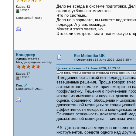
Дело не всегда в системе подготовки. Дел
Карма 82
Offline
около футбольных моментов.
Что по системе...
Сообщений: 5458
Дело не в зарплате, вы можете подготови
подхода. А у вас команда.
Может и этого хватит, но...
Это если смотреть чисто техническую сто
Конеджер
Re: Metodika UK
Администратор
«
Ответ #84 :
18 June 2026, 22:57:35 »
Международный мастер
Цитата: edisson от 17 June 2026, 16:29:54
Для того, чтобы восторжествовала точка зрения, над
Карма 47
Offline
В медицине есть такой вот подход, называ
взвешенные решения. Проще говоря: вмест
Пол:
авторитетного коллеги, врач смотрит на н
Сообщений: 2530
профилактику. Решения о применении про
исходя из имеющихся научных доказательс
оценке, сравнению, обобщению и широком
доказательной медицины от традиционной
эффективности лекарств и медицинских м
Основная особенность доказательной мед
доказательной медицины — систематическ
P.S. Доказательная медицина не являетс
инструментов, средств одного над другим