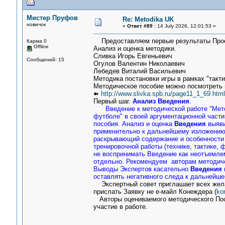
Мистер Пруфов
Re: Metodika UK
новичок
«
Ответ #89 :
14 July 2026, 12:01:53 »
Предоставляем первые результаты Проек
Карма 0
Offline
Анализ и оценка методики.
Сливка Игорь Ев
Сообщений: 15
Огулов Валентин Н
Лебедев Виталий Васильевич
Методика постановки игры в рамках "такт
Методическое пособие можно посмотреть 
➽
http://www.slivka.spb.ru/page11_1_69.html
Первый шаг.
Анализ Введения
.
Введение к методической работе "Методи
футболе" в своей аргументационной части
пособия. Анализ и оценка
Введения
выяви
применительно к дальнейшему изложению
раскрывающий содержание и особенности м
тренировочной работы (технике, тактике,
не воспринимать Введение как неотъемле
отдельно. Рекомендуем авторам методиче
Выводы Экспертов касательно
Введения
оставлять негативного следа к дальнейше
Экспертный совет приглашает всех желаю
прислать Заявку не е-майл Конеждера (
ko
Авторы оцениваемого методического Посо
участие в работе.