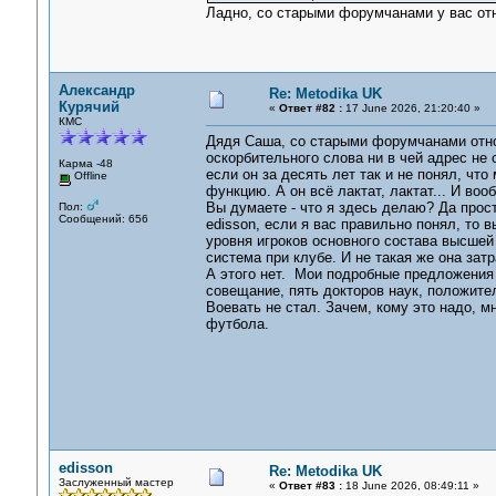
Ладно, со старыми форумчанами у вас от
Александр
Re: Metodika UK
Курячий
«
Ответ #82 :
17 June 2026, 21:20:40 »
КМС
Дядя Саша, со старыми форумчанами отно
оскорбительного слова ни в чей адрес не 
Карма -48
если он за десять лет так и не понял, чт
Offline
функцию. А он всё лактат, лактат... И воо
Вы думаете - что я здесь делаю? Да прос
Пол:
Сообщений: 656
edisson, если я вас правильно понял, то
уровня игроков основного состава высшей
система при клубе. И не такая же она зат
А этого нет. Мои подробные предложения 
совещание, пять докторов наук, положите
Воевать не стал. Зачем, кому это надо, 
футбола.
edisson
Re: Metodika UK
Заслуженный мастер
«
Ответ #83 :
18 June 2026, 08:49:11 »