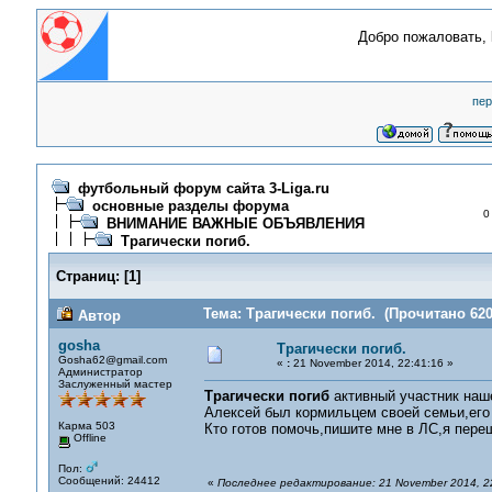
Добро пожаловать,
пер
футбольный форум сайта 3-Liga.ru
основные разделы форума
0
ВНИМАНИЕ ВАЖНЫЕ ОБЪЯВЛЕНИЯ
Трагически погиб.
Страниц:
[
1
]
Тема: Трагически погиб. (Прочитано 620
Автор
gosha
Трагически погиб.
Gosha62@gmail.com
«
:
21 November 2014, 22:41:16 »
Администратор
Заслуженный мастер
Трагически погиб
активный участник наш
Алексей был кормильцем своей семьи,его 
Карма 503
Кто готов помочь,пишите мне в ЛС,я пере
Offline
Пол:
Сообщений: 24412
«
Последнее редактирование: 21 November 2014, 2