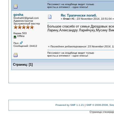
Пессимист на кладбище видит только
кресты,а оптимист - одни плюсы!
gosha
Re: Трагически погиб.
Gosha62@gmail.com
«
Ответ #1 :
23 November 2014, 10:51:04 »
Администратор
Заслуженный мастер
Большое спасибо от семьи Дроздовых вс
Ларину,Александру Ларийчуку,Мусину Викт
Карма 503
Offline
Пол:
Сообщений: 24412
«
Последнее редактирование: 23 November 2014, 11
Пессимист на кладбище видит только
кресты,а оптимист - одни плюсы!
Страниц:
[
1
]
Powered by SMF 1.1.21
|
SMF © 2006-2008, Sim
Страница сгенериро