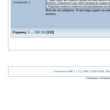
Дядя Саша, вы главное в дебри наследственности,
Сообщений: 4
запугал. Повыяснял я про своих предков до надцато
Попробую немного изменить взгляд Фермера на нас
Всё же не убедили. И взгляды даже на нем
нечего.
Страниц:
1
...
130
131
[
132
]
Powered by SMF 1.1.21
|
SMF © 2006-2008, Sim
Страница сгенериро