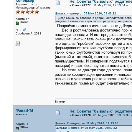
Конеджер
Re: Советы "бывалых" родителе
Администратор
«
Ответ #1977 :
11 May 2026, 12:13:04 »
Международный мастер
Цитата: Фермер от 05 May 2026, 09:40:22
Дядя Саша, вы главное в дебри наследственности, 
Карма 47
запугал. Повыяснял я про своих предков до надцатог
Online
Попробую немного изменить взгляд Ферме
Вес и рост человека достаточно прочно
Пол:
Сообщений: 2533
наследственности. И вот представьте себе
большие шансы стать очень (или достаточн
что одна из "проблем" высоких детей это
формирования техники футбола перед и пр
таких юных футболистов используя их при
(высокий и тяжелый), выиграть силовую б
преимуществом. И соперники подтянутся в
позиции) и партнёры научатся помогать (п
Но если за два-три года до этого, поним
развитие координации движений и ловкост
взрывного усиления роста и после стабил
техническим приёмам будет значительно 
Виктор
ФанатРМ
Re: Советы "бывалых" родителе
новичок
«
Ответ #1978 :
01 August 2026, 13:09:33 
Цитата: Конеджер от 11 May 2026, 12:13:04
Карма -1
Offline
Цитата: Фермер от 05 May 2026, 09:40:22