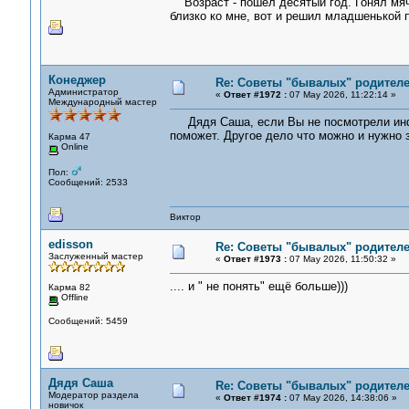
Возраст - пошел десятый год. Гонял мяч 
близко ко мне, вот и решил младшенькой 
Конеджер
Re: Советы "бывалых" родителе
Администратор
«
Ответ #1972 :
07 May 2026, 11:22:14 »
Международный мастер
Дядя Саша, если Вы не посмотрели инфор
поможет. Другое дело что можно и нужно 
Карма 47
Online
Пол:
Сообщений: 2533
Виктор
edisson
Re: Советы "бывалых" родителе
Заслуженный мастер
«
Ответ #1973 :
07 May 2026, 11:50:32 »
.... и " не понять" ещё больше)))
Карма 82
Offline
Сообщений: 5459
Дядя Саша
Re: Советы "бывалых" родителе
Модератор раздела
«
Ответ #1974 :
07 May 2026, 14:38:06 »
новичок