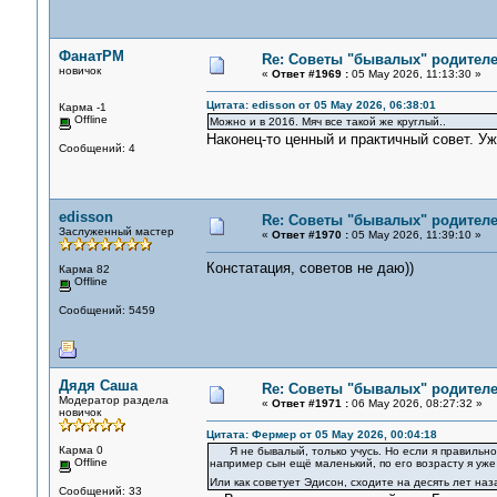
ФанатРМ
Re: Советы "бывалых" родителе
новичок
«
Ответ #1969 :
05 May 2026, 11:13:30 »
Цитата: edisson от 05 May 2026, 06:38:01
Карма -1
Offline
Можно и в 2016. Мяч все такой же круглый..
Наконец-то ценный и практичный совет. У
Сообщений: 4
edisson
Re: Советы "бывалых" родителе
Заслуженный мастер
«
Ответ #1970 :
05 May 2026, 11:39:10 »
Констатация, советов не даю))
Карма 82
Offline
Сообщений: 5459
Дядя Саша
Re: Советы "бывалых" родителе
Модератор раздела
«
Ответ #1971 :
06 May 2026, 08:27:32 »
новичок
Цитата: Фермер от 05 May 2026, 00:04:18
Карма 0
Я не бывалый, только учусь. Но если я правильно 
Offline
например сын ещё маленький, по его возрасту я уже 
Или как советует Эдисон, сходите на десять лет на
Сообщений: 33