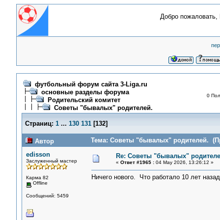
Добро пожаловать,
пер
футбольный форум сайта 3-Liga.ru
основные разделы форума
0 Пол
Родительский комитет
Советы "бывалых" родителей.
Страниц:
1
...
130
131
[
132
]
Тема: Советы "бывалых" родителей. (Пр
Автор
edisson
Re: Советы "бывалых" родителе
Заслуженный мастер
«
Ответ #1965 :
04 May 2026, 13:26:12 »
Ничего нового. Что работало 10 лет назад,
Карма 82
Offline
Сообщений: 5459