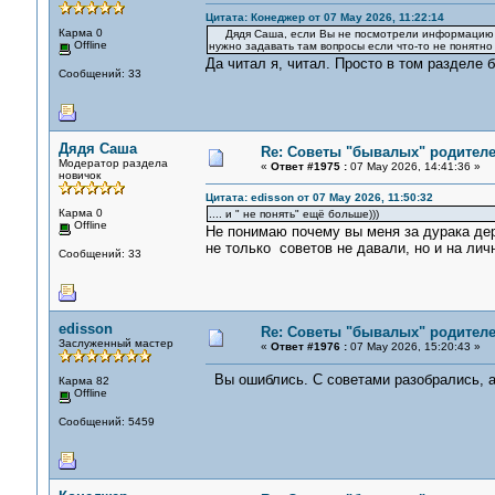
Цитата: Конеджер от 07 May 2026, 11:22:14
Карма 0
Дядя Саша, если Вы не посмотрели информацию в Р
Offline
нужно задавать там вопросы если что-то не понятно
Да читал я, читал. Просто в том разделе
Сообщений: 33
Дядя Саша
Re: Советы "бывалых" родителе
Модератор раздела
«
Ответ #1975 :
07 May 2026, 14:41:36 »
новичок
Цитата: edisson от 07 May 2026, 11:50:32
Карма 0
.... и " не понять" ещё больше)))
Offline
Не понимаю почему вы меня за дурака дер
не только советов не давали, но и на лич
Сообщений: 33
edisson
Re: Советы "бывалых" родителе
Заслуженный мастер
«
Ответ #1976 :
07 May 2026, 15:20:43 »
Вы ошиблись. С советами разобрались, а
Карма 82
Offline
Сообщений: 5459