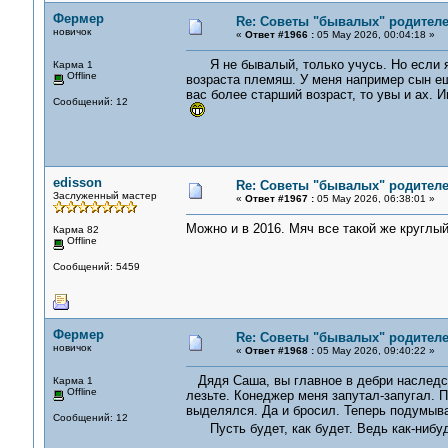
Фермер
Re: Советы "бывалых" родителе
новичок
«
Ответ #1966 :
05 May 2026, 00:04:18 »
Я не бывалый, только учусь. Но если я 
Карма 1
Offline
возраста племяш. У меня например сын ещ
вас более старший возраст, то увы и ах. 
Сообщений: 12
edisson
Re: Советы "бывалых" родителе
Заслуженный мастер
«
Ответ #1967 :
05 May 2026, 06:38:01 »
Можно и в 2016. Мяч все такой же круглый
Карма 82
Offline
Сообщений: 5459
Фермер
Re: Советы "бывалых" родителе
новичок
«
Ответ #1968 :
05 May 2026, 09:40:22 »
Дядя Саша, вы главное в дебри наследст
Карма 1
Offline
лезьте. Конеджер меня запутал-запугал. 
выделялся. Да и бросил. Теперь подумыва
Сообщений: 12
Пусть будет, как будет. Ведь как-нибудь