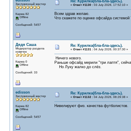
edisson
Re: Курилка(бла-бла-здесь).
Заслуженный мастер
«
Ответ #1130 :
03 July 2026, 17:52:10 »
Всем здрав желаю.
Карма 82
Offline
Что скажете по оценке офсайда системой
Сообщений: 5457
Дядя Саша
Re: Курилка(бла-бла-здесь).
Модератор раздела
«
Ответ #1131 :
04 July 2026, 00:37:30 »
новичок
Ничего нового.
Карма 0
Раньше офсайд мерили "три лаптя", сейча
Offline
Но Луку жалко до слёз.
Сообщений: 33
edisson
Re: Курилка(бла-бла-здесь).
Заслуженный мастер
«
Ответ #1132 :
04 July 2026, 08:29:38 »
Нивелируют физ. качества футболистов.
Карма 82
Offline
Сообщений: 5457