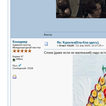
Виктор
Конеджер
Re: Курилка(бла-бла-здесь).
Администратор
«
Ответ #1129 :
13 July 2025, 12:27:25 »
Международный мастер
Слона (даже если он маленький) надо ест
Карма 47
Offline
Пол:
Сообщений: 2528