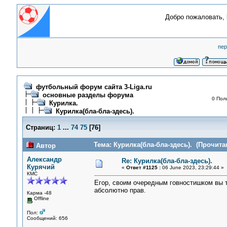
Добро пожаловать,
пер
футбольный форум сайта 3-Liga.ru
основные разделы форума
0 Пол
Курилка.
Курилка(бла-бла-здесь).
Страниц:
1
...
74
75
[
76
]
Тема: Курилка(бла-бла-здесь). (Прочитан
Автор
Александр
Re: Курилка(бла-бла-здесь).
Курячий
«
Ответ #1125 :
06 June 2023, 23:29:44 »
КМС
Егор, своим очередным говностишком вы т
абсолютно прав.
Карма -48
Offline
Пол:
Сообщений: 656