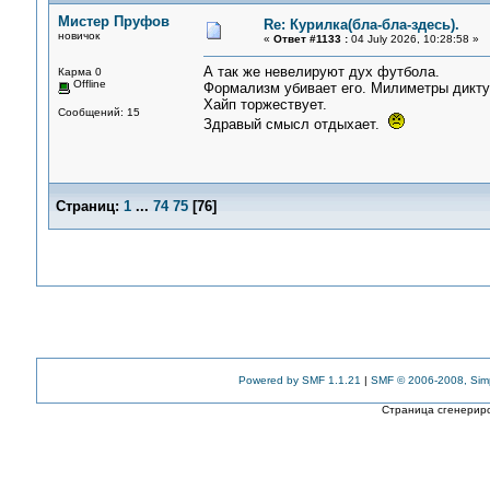
Мистер Пруфов
Re: Курилка(бла-бла-здесь).
новичок
«
Ответ #1133 :
04 July 2026, 10:28:58 »
А так же невелируют дух футбола.
Карма 0
Offline
Формализм убивает его. Милиметры дикту
Хайп торжествует.
Сообщений: 15
Здравый смысл отдыхает.
Страниц:
1
...
74
75
[
76
]
Powered by SMF 1.1.21
|
SMF © 2006-2008, Sim
Страница сгенериро