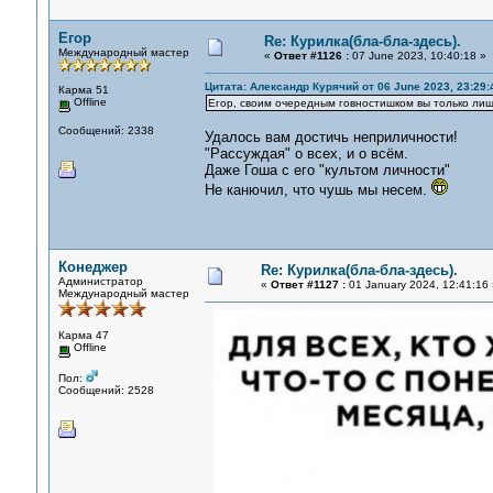
Егор
Re: Курилка(бла-бла-здесь).
Международный мастер
«
Ответ #1126 :
07 June 2023, 10:40:18 »
Цитата: Александр Курячий от 06 June 2023, 23:29:
Карма 51
Offline
Егор, своим очередным говностишком вы только лиш
Сообщений: 2338
Удалось вам достичь неприличности!
"Рассуждая" о всех, и о всём.
Даже Гоша с его "культом личности"
Не канючил, что чушь мы несем.
Конеджер
Re: Курилка(бла-бла-здесь).
Администратор
«
Ответ #1127 :
01 January 2024, 12:41:16 
Международный мастер
Карма 47
Offline
Пол:
Сообщений: 2528