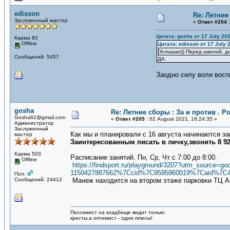
edisson
Re: Летние 
Заслуженный мастер
«
Ответ #204 :
Цитата: gosha от 17 July 202
Карма 82
Offline
Цитата: edisson от 17 July 
Услышал)) Перед школой, д
Сообщений: 5457
ДА.
Заодно силу воли восп
gosha
Re: Летние сборы : За и против . Ро
Gosha62@gmail.com
«
Ответ #205 :
02 August 2021, 16:24:35 »
Администратор
Заслуженный
Как мы и планировали с 16 августа начинаются з
мастер
Заинтересованным писать в личку,звонить 8 920
Карма 503
Расписание занятий. Пн, Ср, Чт с 7:00 до 8:00.
Offline
https://findsport.ru/playground/3207?utm_sourc
1150427887662%7Ccid%7C9595960019%7Caid%7C
Пол:
Сообщений: 24412
Манеж находится на втором этаже парковки ТЦ А
Пессимист на кладбище видит только
кресты,а оптимист - одни плюсы!