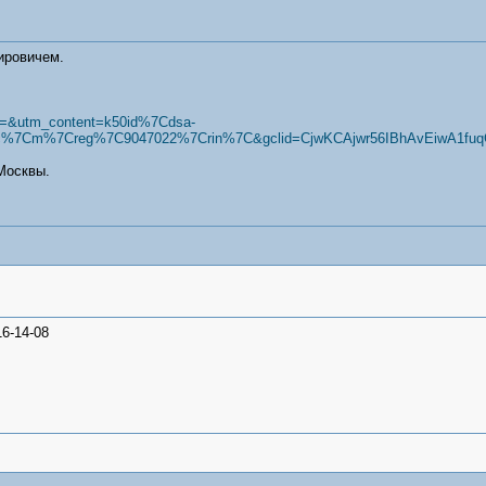
ировичем.
rm=&utm_content=k50id%7Cdsa-
%7Cm%7Creg%7C9047022%7Crin%7C&gclid=CjwKCAjwr56IBhAvEiwA1fu
Москвы.
6-14-08