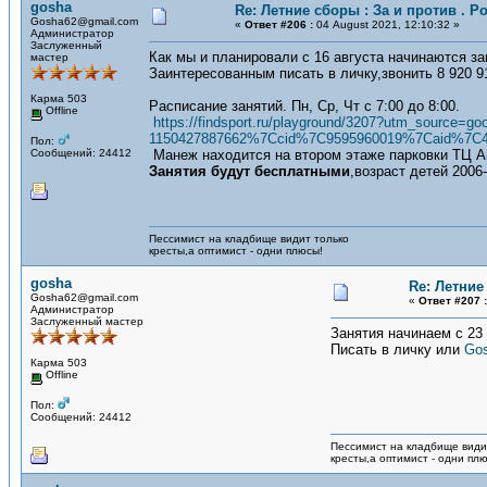
gosha
Re: Летние сборы : За и против . Ро
Gosha62@gmail.com
«
Ответ #206 :
04 August 2021, 12:10:32 »
Администратор
Заслуженный
Как мы и планировали с 16 августа начинаются з
мастер
Заинтересованным писать в личку,звонить 8 920 9
Карма 503
Расписание занятий. Пн, Ср, Чт с 7:00 до 8:00.
Offline
https://findsport.ru/playground/3207?utm_sourc
1150427887662%7Ccid%7C9595960019%7Caid%7C
Пол:
Сообщений: 24412
Манеж находится на втором этаже парковки ТЦ А
Занятия будут бесплатными
,возраст детей 200
Пессимист на кладбище видит только
кресты,а оптимист - одни плюсы!
gosha
Re: Летние 
Gosha62@gmail.com
«
Ответ #207 :
Администратор
Заслуженный мастер
Занятия начинаем с 23
Писать в личку или
Go
Карма 503
Offline
Пол:
Сообщений: 24412
Пессимист на кладбище види
кресты,а оптимист - одни пл