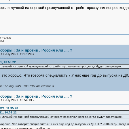
ры и лучшей их оценкой прозвучавшей от ребят прозвучал вопрос,когд
т только
юсы!
сборы : За и против . Россия или .... ?
17 July 2021, 11:35:20 »
1, 10:59:22
лучшей их оценкой прозвучавшей от ребят прозвучал вопрос,когда будут следующие.
 это хорошо. Что говорят специалисты? У них ещё год до выпуска из ДЮ
 17 July 2021, 13:37:07 от edisson
»
сборы : За и против . Россия или .... ?
17 July 2021, 13:54:13 »
021, 11:35:20
21, 10:59:22
 лучшей их оценкой прозвучавшей от ребят прозвучал вопрос,когда будут следующие.
хорошо. Что говорят специалисты? У них ещё год до выпуска из ДЮШС? 2006 ведь, тогда по
то надо продолжать работать.