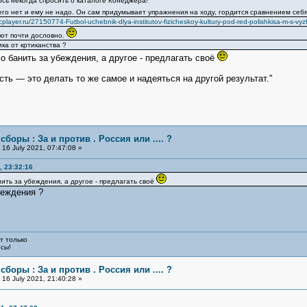
сь некогда спросить о каталоге Конеджера!
него нет и ему не надо. Он сам придумывает упражнения на ходу, гордится сравнением себ
cplayer.ru/27150774-Futbol-uchebnik-dlya-institutov-fizicheskoy-kultury-pod-red-polishkisa-m-s-vyzh
ают почти дословно.
ка от кртиканства ?
о банить за убеждения, а другое - предлагать своё
ть — это делать то же самое и надеяться на другой результат."
сборы : За и против . Россия или .... ?
16 July 2021, 07:47:08 »
, 23:32:16
ить за убеждения, а другое - предлагать своё
беждения ?
т только
юсы!
сборы : За и против . Россия или .... ?
16 July 2021, 21:40:28 »