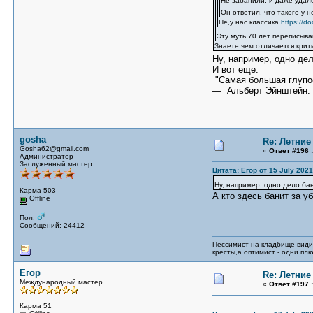
Не забанили, и даже удало
Он ответил, что такого у 
Не,у нас классика
https://do
Эту муть 70 лет переписыв
Знаете,чем отличается крити
Ну, например, одно дел
И вот еще:
"Самая большая глупос
— Альберт Эйнштейн.
gosha
Re: Летние 
Gosha62@gmail.com
«
Ответ #196 :
Администратор
Заслуженный мастер
Цитата: Егор от 15 July 2021
Ну, например, одно дело бан
Карма 503
А кто здесь банит за у
Offline
Пол:
Сообщений: 24412
Пессимист на кладбище види
кресты,а оптимист - одни пл
Егор
Re: Летние 
Международный мастер
«
Ответ #197 :
Карма 51