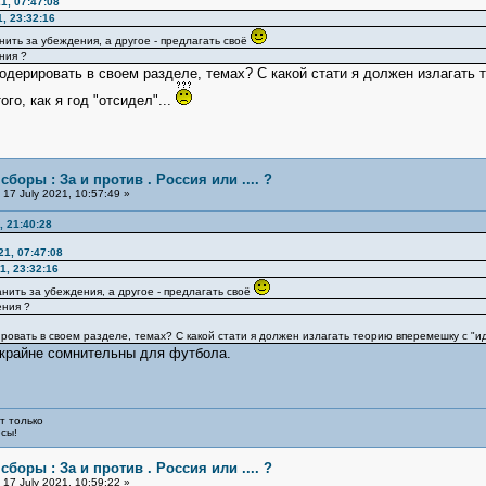
1, 07:47:08
1, 23:32:16
нить за убеждения, а другое - предлагать своё
ния ?
одерировать в своем разделе, темах? С какой стати я должен излагать т
го, как я год "отсидел"...
сборы : За и против . Россия или .... ?
17 July 2021, 10:57:49 »
, 21:40:28
21, 07:47:08
1, 23:32:16
анить за убеждения, а другое - предлагать своё
ения ?
овать в своем разделе, темах? С какой стати я должен излагать теорию вперемешку с "иде
 крайне сомнительны для футбола.
т только
юсы!
сборы : За и против . Россия или .... ?
17 July 2021, 10:59:22 »