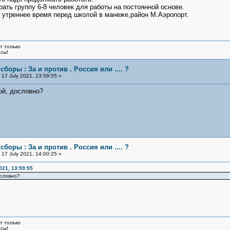
ать группу 6-8 человек для работы на постоянной основе.
 утреннее время перед школой в манеже,район М.Аэропорт.
т только
юсы!
сборы : За и против . Россия или .... ?
17 July 2021, 13:59:55 »
ой, дословно?
сборы : За и против . Россия или .... ?
17 July 2021, 14:00:25 »
021, 13:59:55
ословно?
т только
юсы!