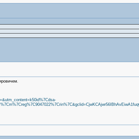
ировичем.
rm=&utm_content=k50id%7Cdsa-
%7Cm%7Creg%7C9047022%7Crin%7C&gclid=CjwKCAjwr56IBhAvEiwA1fu