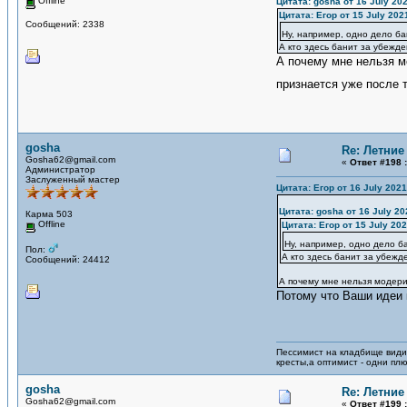
Offline
Цитата: gosha от 16 July 202
Цитата: Егор от 15 July 202
Сообщений: 2338
Ну, например, одно дело ба
А кто здесь банит за убежде
А почему мне нельзя м
признается уже после то
gosha
Re: Летние 
Gosha62@gmail.com
«
Ответ #198 :
Администратор
Заслуженный мастер
Цитата: Егор от 16 July 2021
Цитата: gosha от 16 July 20
Карма 503
Offline
Цитата: Егор от 15 July 202
Ну, например, одно дело б
Пол:
А кто здесь банит за убежд
Сообщений: 24412
А почему мне нельзя модерир
Потому что Ваши идеи
Пессимист на кладбище види
кресты,а оптимист - одни пл
gosha
Re: Летние 
Gosha62@gmail.com
«
Ответ #199 :