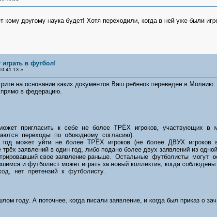
 кому другому наука будет! Хотя переходили, когда в ней уже были игр
 играть в футбол!
10:41:13 »
рите на основании каких документов Ваш ребенок переведен в Молнию. 
 прямо в федерацию.
 может пригласить к себе не более ТРЁХ игроков, участвующих в м
чаются переходы по обоюдному согласию).
н год может уйти не более ТРЁХ игроков (не более ДВУХ игроков 
трёх заявлений в один год, либо подано более двух заявлений из одн
стрировавший свое заявление раньше. Остальные футболисты могут
вшимся и футболист может играть за новый коллектив, когда соблюд
переход, нет претензий к футболисту.
лом году. А поточнее, когда писали заявление, и когда был приказ о за