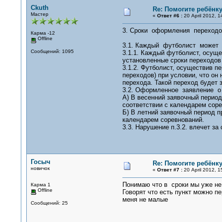
Ckuth
Re: Помогите ребёнку
Мастер
«
Ответ #6 :
20 April 2012, 1
3. Сроки оформления переходо
Карма -12
Offline
3.1. Каждый футболист может о
Сообщений: 1095
3.1.1. Каждый футболист, осуще
установленные сроки переходов (
3.1.2. Футболист, осуществив п
переходов) при условии, что он 
перехода. Такой переход будет
3.2. Оформленное заявление о
А) В весенний заявочный период
соответствии с календарем соре
Б) В летний заявочный период п
календарем соревнований.
3.3. Нарушение п.3.2. влечет з
Госыч
Re: Помогите ребёнку
новичок
«
Ответ #7 :
20 April 2012, 1
Понимаю что в сроки мы уже не
Карма 1
Offline
Говорят что есть пункт можно пе
меня не малые
Сообщений: 25