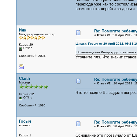
перехода уже как то состоялись
возможность перейти за деньги 
Инк
Re: Помогите ребёнку
Международный мастер
«
Ответ #1 :
20 April 2012, 1
Цитата: Госыч от 20 April 2012, 09:33:1
Карма 29
Offline
Но неожиданно Интер вдруг становится
Сообщений: 2034
Уточните плз. Что значит стано
Ckuth
Re: Помогите ребёнку
Мастер
«
Ответ #2 :
20 April 2012, 1
Что-то поздно Вы задали вопрос
Карма -12
Offline
Сообщений: 1095
Госыч
Re: Помогите ребёнку
новичок
«
Ответ #3 :
20 April 2012, 1
Основание это прозвучало от Ша
Карма 1