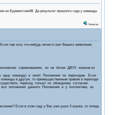
оки из Буревестник98. Да результат прошлого года у команды
Записан
Если там хоть что-нибудь нечисто (нет Вашего заявления,
осковских соревнованиях, но не более ДВУХ игроков из
в одну команду) в зачёт Положения по переходам. Если
ой команды в другую, то преимущественным правом в переходе
 осуществить переход только по обоюдному согласию.
ены все положения данного Положения и у коллектива, из
числении? Если в этом году у Вас уже ушло 3 игрока, то теперь