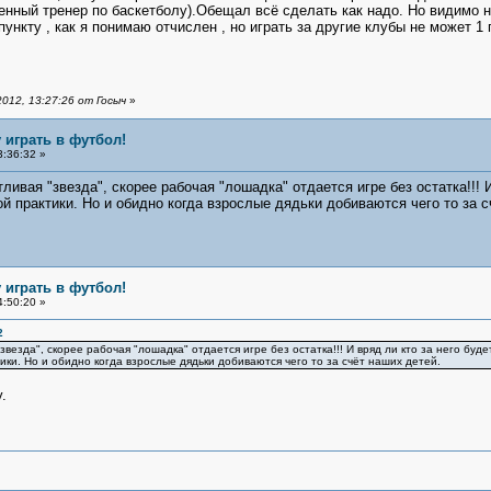
енный тренер по баскетболу).Обещал всё сделать как надо. Но видимо н
ункту , как я понимаю отчислен , но играть за другие клубы не может 1 г
012, 13:27:26 от Госыч
»
 играть в футбол!
3:36:32 »
вая "звезда", скорее рабочая "лошадка" отдается игре без остатка!!! И
й практики. Но и обидно когда взрослые дядьки добиваются чего то за с
 играть в футбол!
4:50:20 »
2
езда", скорее рабочая "лошадка" отдается игре без остатка!!! И вряд ли кто за него буде
ики. Но и обидно когда взрослые дядьки добиваются чего то за счёт наших детей.
.