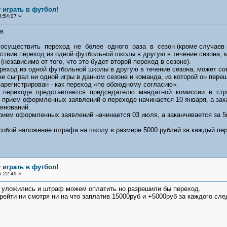
 играть в футбол!
4:54:07 »
в
существить переход не более одного раза в сезон (кроме случаев п.3.
ствив переход из одной футбольной школы в другую в течение сезона,
независимо от того, что это будет второй переход в сезоне).
ереход из одной футбольной школы в другую в течение сезона, может со
не сыграл ни одной игры в данном сезоне и команда, из которой он пере
 зарегистрирован - как переход «по обоюдному согласию».
 переходе представляется председателю мандатной комиссии в стр
 прием оформленных заявлений о переходе начинается 10 января, а закан
внований.
рием оформленных заявлений начинается 03 июля, а заканчивается за 5(п
а собой наложение штрафа на школу в размере 5000 рублей за каждый пе
 играть в футбол!
5:22:49 »
 уложились и штраф можем оплатить но разрешили бы переход.
рейти ни смотря ни на что заплатив 15000руб и +5000руб за каждого сл