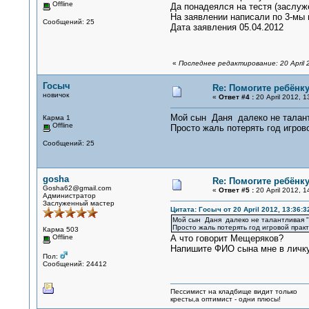
Offline
Да понадеялся на тестя (заслуж
На заявлении написали по 3-мы п
Сообщений: 25
Дата заявления 05.04.2012
«
Последнее редактирование: 20 April 2
Госыч
Re: Помогите ребёнку
новичок
«
Ответ #4 :
20 April 2012, 1
Мой сын Даня далеко не талантли
Карма 1
Offline
Просто жаль потерять год игрово
Сообщений: 25
gosha
Re: Помогите ребёнку
Gosha62@gmail.com
«
Ответ #5 :
20 April 2012, 1
Администратор
Заслуженный мастер
Цитата: Госыч от 20 April 2012, 13:36:3
Мой сын Даня далеко не талантливая "зв
Просто жаль потерять год игровой практ
Карма 503
Offline
А что говорит Мещеряков?
Напишите ФИО сына мне в личку
Пол:
Сообщений: 24412
Пессимист на кладбище видит только
кресты,а оптимист - одни плюсы!