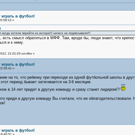
 играть в футбол!
20:59:13 »
4
 когда хотели перейти из интера!!! ничего не подписывали!!!
я, есть смысл обратиться в МФФ. Там, вроде бы, люди знают, что крепо
ься и к нему.
2012, 21:01:03 от Инк
»
 играть в футбол!
22:55:41 »
ние на то, что ребенку при переходе из одной футбольной школы в др
 этот период бывает затягивается на 3-6 месяцев.
енок в 14 лет придет в другую команду и сразу станет лидером!?
что придя в другую команду Вы считали, что ее облагодетельствовали. Н
ок!
 играть в футбол!
18:40:51 »