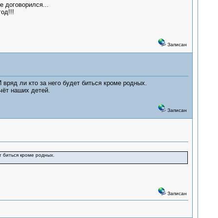
е договорился...
од!!!
Записан
 вряд ли кто за него будет биться кроме родных.
чёт наших детей.
Записан
т биться кроме родных.
Записан