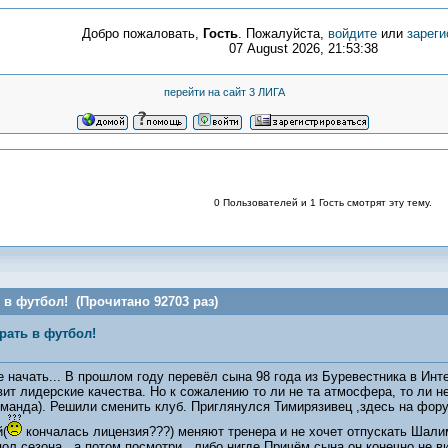
Добро пожаловать,
Гость
. Пожалуйста,
войдите
или
зареги
07 August 2026, 21:53:38
перейти на сайт 3 ЛИГА
0 Пользователей и 1 Гость смотрят эту тему.
 в футбол! (Прочитано 92703 раз)
рать в футбол!
 начать... В прошлом году перевёл сына 98 года из Буревестника в Инте
т лидерские качества. Но к сожалению то ли не та атмосфера, то ли не 
оманда). Решили сменить клуб. Приглянулся Тимирязивец ,здесь на фор
(
кончалась лицензия???) меняют тренера и не хочет отпускать Шали
пол сезона , а потом посмотри , либо нигде.Причём сына он конечно не в