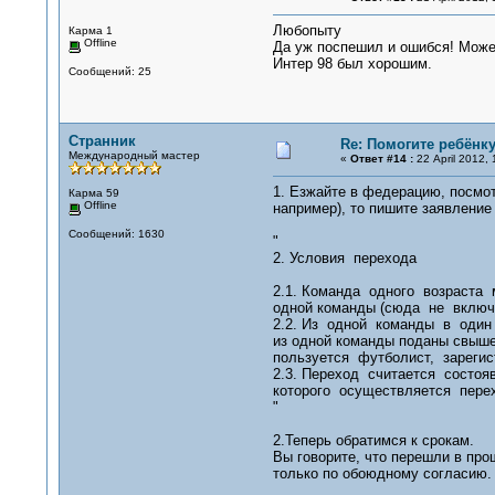
Любопыту
Карма 1
Offline
Да уж поспешил и ошибся! Может
Интер 98 был хорошим.
Сообщений: 25
Странник
Re: Помогите ребёнку
Международный мастер
«
Ответ #14 :
22 April 2012, 
1. Езжайте в федерацию, посмот
Карма 59
Offline
например), то пишите заявление
Сообщений: 1630
"
2. Условия перехода
2.1. Команда одного возраста
одной команды (сюда не вклю
2.2. Из одной команды в оди
из одной команды поданы свыше 
пользуется футболист, зареги
2.3. Переход считается состоя
которого осуществляется 
"
2.Теперь обратимся к срокам.
Вы говорите, что перешли в прош
только по обоюдному согласию.