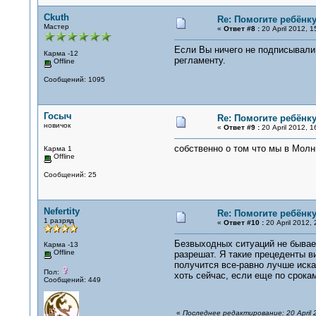
Ckuth
Re: Помогите ребёнку
Мастер
«
Ответ #8 :
20 April 2012, 1
Если Вы ничего не подписывали 
Карма -12
регламенту.
Offline
Сообщений: 1095
Госыч
Re: Помогите ребёнку
новичок
«
Ответ #9 :
20 April 2012, 1
собственно о том что мы в Молни
Карма 1
Offline
Сообщений: 25
Nefertity
Re: Помогите ребёнку
1 разряд
«
Ответ #10 :
20 April 2012, 
Безвыходных ситуаций не бывает
Карма -13
Offline
разрешат. Я такие прецеденты в
получится все-равно лучше искат
Пол:
хоть сейчас, если еще по срока
Сообщений: 449
«
Последнее редактирование: 20 April 20