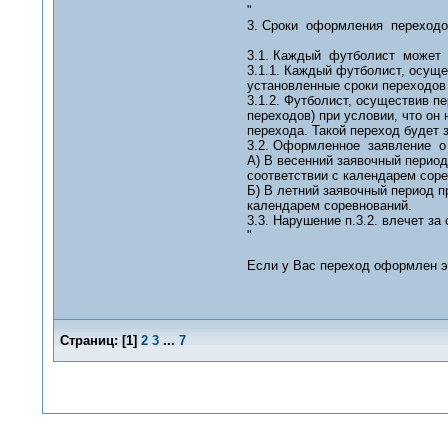
"
3. Сроки оформления переходо
3.1. Каждый футболист может о
3.1.1. Каждый футболист, осуще
установленные сроки переходов (
3.1.2. Футболист, осуществив п
переходов) при условии, что он 
перехода. Такой переход будет
3.2. Оформленное заявление о
А) В весенний заявочный период
соответствии с календарем соре
Б) В летний заявочный период п
календарем соревнований.
3.3. Нарушение п.3.2. влечет з
"
Если у Вас переход оформлен эт
Страниц:
[
1
]
2
3
...
7