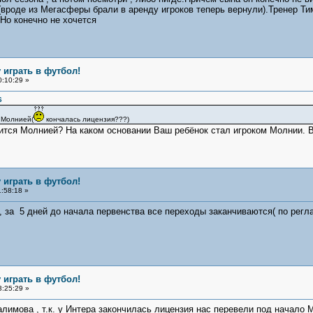
(вроде из Мегасферы брали в аренду игроков теперь вернули).Тренер Ти
.Но конечно не хочется
 играть в футбол!
0:10:29 »
6
 Молнией(
кончалась лицензия???)
вится Молнией? На каком основании Ваш ребёнок стал игроком Молнии. 
 играть в футбол!
1:58:18 »
, за 5 дней до начала первенства все переходы заканчиваются( по регла
 играть в футбол!
3:25:29 »
лимова , т.к. у Интера закончилась лицензия нас перевели под начало М