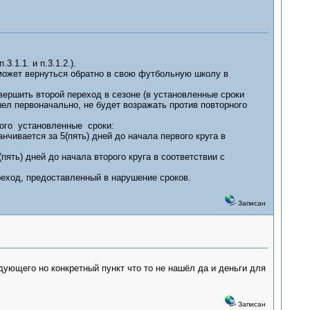
1.1. и п.3.1.2.).
 может вернуться обратно в свою футбольную школу в
вершить второй переход в сезоне (в установленные сроки
шел первоначально, не будет возражать против повторного
ого установленные сроки:
чивается за 5(пять) дней до начала первого круга в
ять) дней до начала второго круга в соответствии с
реход, предоставленный в нарушение сроков.
Записан
едующего но конкретный пункт что то не нашёл да и деньги для
Записан