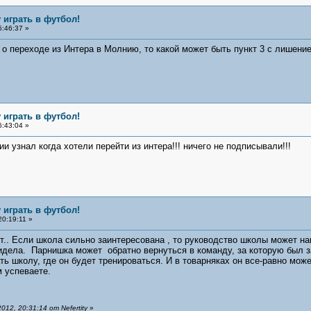
 играть в футбол!
5:46:37 »
о переходе из Интера в Молнию, то какой может быть пункт 3 с лишением
 играть в футбол!
6:43:04 »
и узнал когда хотели перейти из интера!!! ничего не подписывали!!!
 играть в футбол!
20:19:11 »
.. Если школа сильно заинтересована , то руководство школы может на
идела. Парнишка может обратно вернуться в команду, за которую был з
ь школу, где он будет тренироваться. И в товарняках он все-равно може
м успеваете.
12, 20:31:14 от Nefertity
»