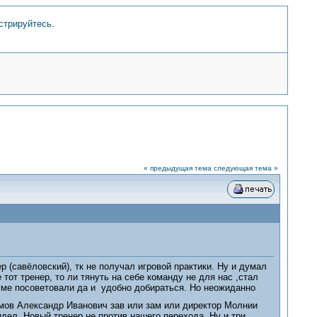
стрируйтесь
.
« предыдущая тема
следующая тема »
р (савёловский), тк не получал игровой практики. Ну и думал
тот тренер, то ли тянуть на себе команду не для нас ,стал
уме посоветовали да и удобно добираться. Но неожиданно
мов Александр Иванович зав или зам или директор Молнии
идел. Новый тренер не против нашего перехода. Ну и три