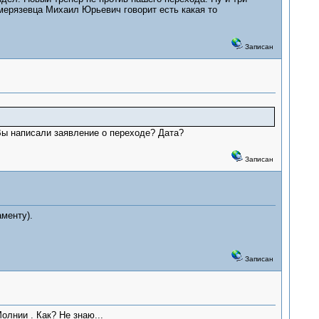
мерязевца Михаил Юрьевич говорит есть какая то
Записан
Вы написали заявление о переходе? Дата?
Записан
менту).
Записан
олнии . Как? Не знаю...