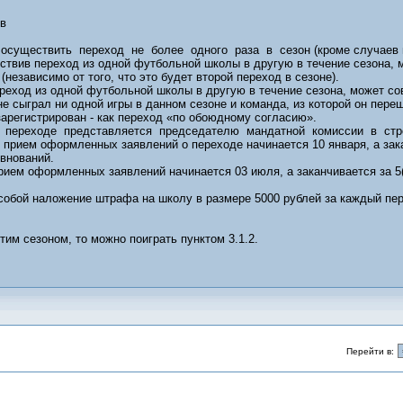
в
существить переход не более одного раза в сезон (кроме случаев п.3.
ствив переход из одной футбольной школы в другую в течение сезона,
независимо от того, что это будет второй переход в сезоне).
ереход из одной футбольной школы в другую в течение сезона, может со
не сыграл ни одной игры в данном сезоне и команда, из которой он пере
 зарегистрирован - как переход «по обоюдному согласию».
 переходе представляется председателю мандатной комиссии в стр
 прием оформленных заявлений о переходе начинается 10 января, а закан
внований.
рием оформленных заявлений начинается 03 июля, а заканчивается за 5(п
а собой наложение штрафа на школу в размере 5000 рублей за каждый пе
им сезоном, то можно поиграть пунктом 3.1.2.
Перейти в: