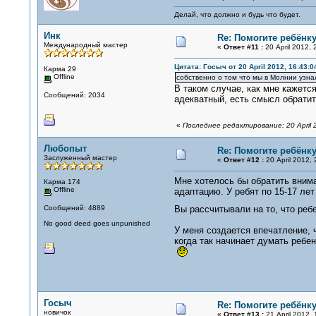
Делай, что должно и будь что будет.
Инк
Re: Помогите ребёнку
Международный мастер
«
Ответ #11 :
20 April 2012, 
Цитата: Госыч от 20 April 2012, 16:43:0
Карма 29
Offline
собственно о том что мы в Молнии узнал
В таком случае, как мне кажетс
Сообщений: 2034
адекватный, есть смысл обратит
«
Последнее редактирование: 20 April 
Любопыт
Re: Помогите ребёнку
Заслуженный мастер
«
Ответ #12 :
20 April 2012, 
Мне хотелось бы обратить внима
Карма 174
Offline
адаптацию. У ребят по 15-17 лет
Сообщений: 4889
Вы рассчитывали на то, что реб
No good deed goes unpunished
У меня создается впечатление, 
когда так начинает думать ребен
Госыч
Re: Помогите ребёнку
новичок
«
Ответ #13 :
21 April 2012, 