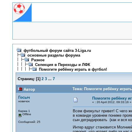
футбольный форум сайта 3-Liga.ru
основные разделы форума
Разное
Селекция в Переходы и ЛФК
Помогите ребёнку играть в футбол!
Страниц:
[
1
]
2
3
...
7
Тема: Помогите ребёнку играть
Автор
Госыч
Помогите ребёнку иг
новичок
«
:
20 April 2012, 09:33:16 »
Всем физкульт привет! С чего же
Карма 1
Offline
в команде уровнем пониже прояви
сын деградировать (как и вся к
Сообщений: 25
Интер вдруг становится Молнией
говорит что играет либо за нас 