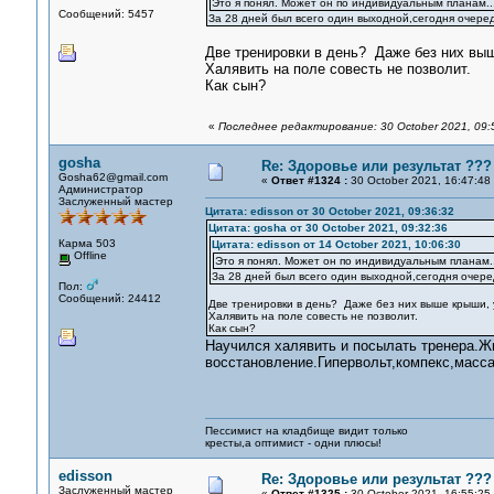
Это я понял. Может он по индивидуальным планам...
Сообщений: 5457
За 28 дней был всего один выходной,сегодня очеред
Две тренировки в день? Даже без них выш
Халявить на поле совесть не позволит.
Как сын?
«
Последнее редактирование: 30 October 2021, 09:5
gosha
Re: Здоровье или результат ???
Gosha62@gmail.com
«
Ответ #1324 :
30 October 2021, 16:47:48
Администратор
Заслуженный мастер
Цитата: edisson от 30 October 2021, 09:36:32
Цитата: gosha от 30 October 2021, 09:32:36
Карма 503
Цитата: edisson от 14 October 2021, 10:06:30
Offline
Это я понял. Может он по индивидуальным планам..
За 28 дней был всего один выходной,сегодня очере
Пол:
Сообщений: 24412
Две тренировки в день? Даже без них выше крыши, у
Халявить на поле совесть не позволит.
Как сын?
Научился халявить и посылать тренера.Жи
восстановление.Гипервольт,компекс,масса
Пессимист на кладбище видит только
кресты,а оптимист - одни плюсы!
edisson
Re: Здоровье или результат ???
Заслуженный мастер
«
Ответ #1325 :
30 October 2021, 16:55:25