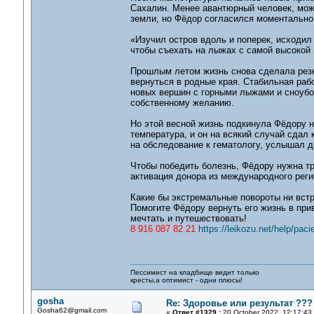
Сахалин. Менее авантюрный человек, може
земли, но Фёдор согласился моментально 
«Изучил остров вдоль и поперек, исходил 
чтобы съехать на лыжах с самой высокой 
Прошлым летом жизнь снова сделала резк
вернуться в родные края. Стабильная раб
новых вершин с горными лыжами и сноубор
собственному желанию.
Но этой весной жизнь подкинула Фёдору н
температура, и он на всякий случай сдал 
на обследование к гематологу, услышал д
Чтобы победить болезнь, Фёдору нужна тр
активация донора из международного регис
Какие бы экстремальные повороты ни встр
Помогите Фёдору вернуть его жизнь в при
мечтать и путешествовать!
8 916 087 82 21
https://leikozu.net/help/paci
Пессимист на кладбище видит только
кресты,а оптимист - одни плюсы!
gosha
Re: Здоровье или результат ???
Gosha62@gmail.com
«
Ответ #1329 :
20 October 2022, 12:17:43