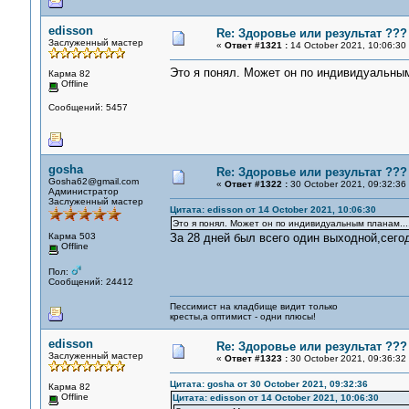
edisson
Re: Здоровье или результат ???
Заслуженный мастер
«
Ответ #1321 :
14 October 2021, 10:06:30
Это я понял. Может он по индивидуальным
Карма 82
Offline
Сообщений: 5457
gosha
Re: Здоровье или результат ???
Gosha62@gmail.com
«
Ответ #1322 :
30 October 2021, 09:32:36
Администратор
Заслуженный мастер
Цитата: edisson от 14 October 2021, 10:06:30
Это я понял. Может он по индивидуальным планам...
Карма 503
За 28 дней был всего один выходной,сего
Offline
Пол:
Сообщений: 24412
Пессимист на кладбище видит только
кресты,а оптимист - одни плюсы!
edisson
Re: Здоровье или результат ???
Заслуженный мастер
«
Ответ #1323 :
30 October 2021, 09:36:32
Цитата: gosha от 30 October 2021, 09:32:36
Карма 82
Offline
Цитата: edisson от 14 October 2021, 10:06:30