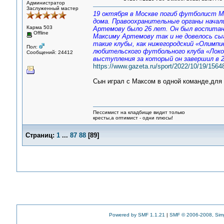
Администратор
Заслуженный мастер
19 октября в Москве погиб футболист М
дома. Правоохранительные органы начали
Карма 503
Артемову было 26 лет. Он был воспитан
Offline
Максиму Артемову так и не довелось сыг
такие клубы, как нижегородский «Олимпие
Пол:
любительского футбольного клуба «Локо
Сообщений: 24412
выступления за который он завершил в 2
https://www.gazeta.ru/sport/2022/10/19/1564
Сын играл с Максом в одной команде,для
Пессимист на кладбище видит только
кресты,а оптимист - одни плюсы!
Страниц:
1
...
87
88
[
89
]
Powered by SMF 1.1.21
|
SMF © 2006-2008, Sim