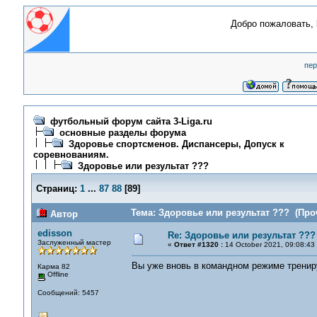
Добро пожаловать,
пер
футбольный форум сайта 3-Liga.ru
основные разделы форума
Здоровье спортсменов. Диспансеры, Допуск к
соревнованиям.
Здоровье или результат ???
Страниц:
1
...
87
88
[
89
]
Тема: Здоровье или результат ??? (Проч
Автор
edisson
Re: Здоровье или результат ???
Заслуженный мастер
«
Ответ #1320 :
14 October 2021, 09:08:43
Вы уже вновь в командном режиме тренир
Карма 82
Offline
Сообщений: 5457