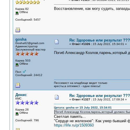
Восстановление, как могу судить, запазды
Карма 82
Offline
Сообщений: 5457
gosha
Re: Здоровье или результат ???
Gosha62@gmail.com
«
Ответ #1326 :
15 July 2022, 15:34:01 »
Администратор
Заслуженный мастер
Погиб Александр Козлов,парень,который 
Карма 503
Offline
Пол:
Сообщений: 24412
Пессимист на кладбище видит только
кресты,а оптимист - одни плюсы!
Денис
Re: Здоровье или результат ???
КМС
«
Ответ #1327 :
15 July 2022, 17:09:34 »
Цитата: gosha от 15 July 2022, 15:34:01
Карма 26
Погиб Александр Козлов,парень,который должен бы
Offline
Светлая память...
Сообщений: 796
"Сердце не железное": Как умер бывший 
https://life.ru/p/1509360