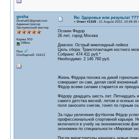
gosha
Re: Здоровье или результат ???
Gosha62@gmail.com
«
Ответ #1328 :
21 August 2022, 10:48:36 
Администратор
Заслуженный мастер
Осокин Федор
26 лет, город Москва
Карма 503
Offline
Диагноз: Острый миелоидный лейкоз
Цель сбора: Трансплантация костного моз
Пол:
Собрано: 474 411 руб.*
Сообщений: 24412
Необходимо: 2 146 760 руб.
Жизнь Фёдора похожа на дикий горнолыжн
совершает он сам, делая свой жизненный 
Фёдор всеми силами старается их преодо
Фёдору двадцать шесть лет. Пятнадцать из
самого детства весной, летом и осенью о
поля заносило снегом, гонял по горным с
За годы увлечения футболом Фёдор успел
профессиональной спортивной карьере. Но
включился в учебу на экономическом фак
экономики по специальности «Мировая эк
После магистратуры начались новые прик