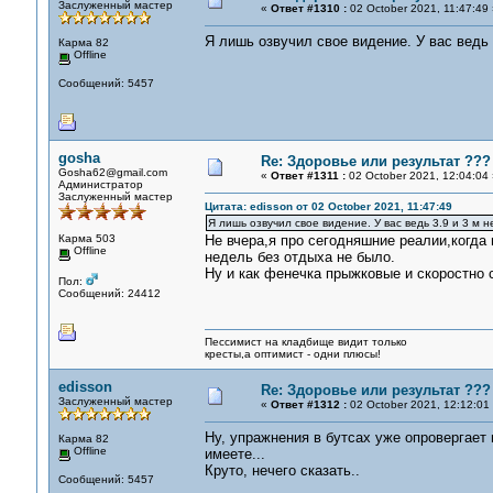
Заслуженный мастер
«
Ответ #1310 :
02 October 2021, 11:47:49 
Я лишь озвучил свое видение. У вас ведь 
Карма 82
Offline
Сообщений: 5457
gosha
Re: Здоровье или результат ???
Gosha62@gmail.com
«
Ответ #1311 :
02 October 2021, 12:04:04 
Администратор
Заслуженный мастер
Цитата: edisson от 02 October 2021, 11:47:49
Я лишь озвучил свое видение. У вас ведь 3.9 и 3 м н
Карма 503
Не вчера,я про сегодняшние реалии,когда 
Offline
недель без отдыха не было.
Ну и как фенечка прыжковые и скоростно 
Пол:
Сообщений: 24412
Пессимист на кладбище видит только
кресты,а оптимист - одни плюсы!
edisson
Re: Здоровье или результат ???
Заслуженный мастер
«
Ответ #1312 :
02 October 2021, 12:12:01
Ну, упражнения в бутсах уже опровергает
Карма 82
Offline
имеете...
Круто, нечего сказать..
Сообщений: 5457