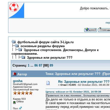
Добро пожаловать,
пер
футбольный форум сайта 3-Liga.ru
основные разделы форума
Здоровье спортсменов. Диспансеры, Допуск к
соревнованиям.
Здоровье или результат ???
Страниц:
1
...
86
87
[
88
]
89
Тема: Здоровье или результат ??? (Проч
Автор
gosha
Re: Здоровье или результат ???
Gosha62@gmail.com
«
Ответ #1305 :
02 October 2021, 08:46:39
Администратор
Заслуженный мастер
Цитата: edisson от 01 October 2021, 16:59:38
Правильно ли я вас понимаю.. Большому организму-
Карма 503
Да дело не только в отдыхе,а во всех асп
Offline
В своё время я похаживал на баскетбольн
разминку перед игрой,примерно час игрок
Пол: