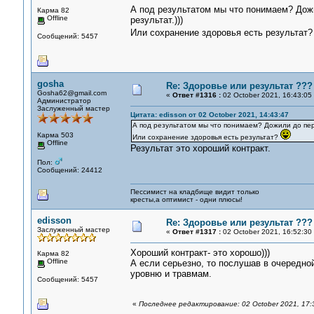
А под результатом мы что понимаем? Дожил
Карма 82
Offline
результат.)))
Или сохранение здоровья есть результат
Сообщений: 5457
gosha
Re: Здоровье или результат ???
Gosha62@gmail.com
«
Ответ #1316 :
02 October 2021, 16:43:05
Администратор
Заслуженный мастер
Цитата: edisson от 02 October 2021, 14:43:47
А под результатом мы что понимаем? Дожили до перво
Карма 503
Или сохранение здоровья есть результат?
Offline
Результат это хороший контракт.
Пол:
Сообщений: 24412
Пессимист на кладбище видит только
кресты,а оптимист - одни плюсы!
edisson
Re: Здоровье или результат ???
Заслуженный мастер
«
Ответ #1317 :
02 October 2021, 16:52:30
Хороший контракт- это хорошо)))
Карма 82
Offline
А если серьезно, то послушав в очередно
уровню и травмам.
Сообщений: 5457
«
Последнее редактирование: 02 October 2021, 17:3