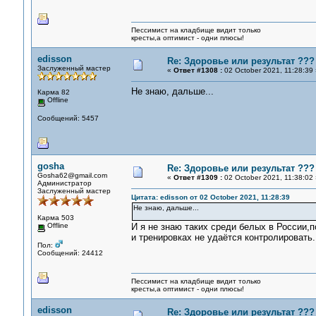
Пессимист на кладбище видит только
кресты,а оптимист - одни плюсы!
edisson
Re: Здоровье или результат ???
Заслуженный мастер
«
Ответ #1308 :
02 October 2021, 11:28:39 
Не знаю, дальше...
Карма 82
Offline
Сообщений: 5457
gosha
Re: Здоровье или результат ???
Gosha62@gmail.com
«
Ответ #1309 :
02 October 2021, 11:38:02 
Администратор
Заслуженный мастер
Цитата: edisson от 02 October 2021, 11:28:39
Не знаю, дальше...
Карма 503
Offline
И я не знаю таких среди белых в России,
и тренировках не удаётся контролировать.
Пол:
Сообщений: 24412
Пессимист на кладбище видит только
кресты,а оптимист - одни плюсы!
edisson
Re: Здоровье или результат ???