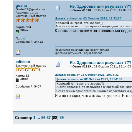
gosha
Re: Здоровье или результат ???
Gosha62@gmail.com
«
Ответ #1318 :
02 October 2021, 19:04:31
Администратор
Заслуженный мастер
Цитата: edisson от 02 October 2021, 16:52:30
Хороший контракт- это хорошо)))
А если серьезно, то послушав в очередной раз, как
Карма 503
Offline
К сожалению даже этого понимания недос
Пол:
Сообщений: 24412
Пессимист на кладбище видит только
кресты,а оптимист - одни плюсы!
edisson
Re: Здоровье или результат ???
Заслуженный мастер
«
Ответ #1319 :
02 October 2021, 19:14:05
Цитата: gosha от 02 October 2021, 19:04:31
Карма 82
Offline
Цитата: edisson от 02 October 2021, 16:52:30
Хороший контракт- это хорошо)))
Сообщений: 5457
А если серьезно, то послушав в очередной раз, как
К сожалению даже этого понимания недостаточно д
Я и не говорю, что это залог успеха. Его п
Страниц:
1
...
86
87
[
88
]
89