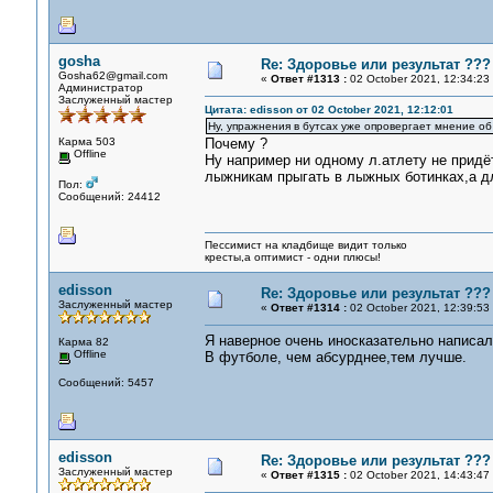
gosha
Re: Здоровье или результат ???
Gosha62@gmail.com
«
Ответ #1313 :
02 October 2021, 12:34:23
Администратор
Заслуженный мастер
Цитата: edisson от 02 October 2021, 12:12:01
Ну, упражнения в бутсах уже опровергает мнение об
Карма 503
Почему ?
Offline
Ну например ни одному л.атлету не придё
лыжникам прыгать в лыжных ботинках,а д
Пол:
Сообщений: 24412
Пессимист на кладбище видит только
кресты,а оптимист - одни плюсы!
edisson
Re: Здоровье или результат ???
Заслуженный мастер
«
Ответ #1314 :
02 October 2021, 12:39:53
Я наверное очень иносказательно написал
Карма 82
Offline
В футболе, чем абсурднее,тем лучше.
Сообщений: 5457
edisson
Re: Здоровье или результат ???
Заслуженный мастер
«
Ответ #1315 :
02 October 2021, 14:43:47