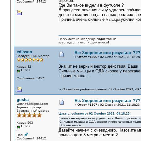
игроков.
Сообщений: 24412
Где Вы такое видели в футболе ?
В процессе лечения сыну удалось побыват
десятки миллионов,а в наших реалиях в к
Причина очень сильные мышцы,усилия ко
Пессимист на кладбище видит только
кресты,а оптимист - одни плюсы!
edisson
Re: Здоровье или результат ???
Заслуженный мастер
«
Ответ #1306 :
02 October 2021, 09:18:25
Значит не верный вектор действия. Ваши т
Карма 82
Offline
Сильные мышцы и ОДА скорее у перекачен
Причин масса...
Сообщений: 5457
«
Последнее редактирование: 02 October 2021, 09:3
gosha
Re: Здоровье или результат ???
Gosha62@gmail.com
«
Ответ #1307 :
02 October 2021, 11:18:23 
Администратор
Заслуженный мастер
Цитата: edisson от 02 October 2021, 09:18:25
Значит не верный вектор действия. Ваши травмы лич
Сильные мышцы и ОДА скорее у перекаченных подрос
Карма 503
Причин масса...
Offline
Давайте начнём с очевидного. Назовите мн
прыгающего 3 метра с места ?
Пол:
Сообщений: 24412