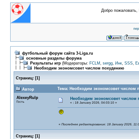
Добро пожаловать,
пер
футбольный форум сайта 3-Liga.ru
основные разделы форума
Результаты игр
(Модераторы:
FCLM
,
sergg
,
Инк
,
SSS
,
Е
Необходим экономсовет числом похудению
Страниц:
[
1
]
Тема: Необходим экономсовет числом п
Автор
AlexeyRulp
Необходим экономсовет числом 
Гость
«
:
18 January 2026, 04:03:10 »
«
Последнее редактирование: 18 January 2026, 11:
Страниц:
[
1
]