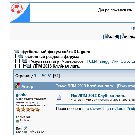
Добро пожаловать,
пер
футбольный форум сайта 3-Liga.ru
основные разделы форума
Результаты игр
(Модераторы:
FCLM
,
sergg
,
Инк
,
SSS
,
Е
ЛПМ 2013 Клубная лига.
Страниц:
1
...
50
51
[
52
]
Тема: ЛПМ 2013 Клубная лига. (Прочитан
Автор
gosha
Re: ЛПМ 2013 Клубная лига.
Gosha62@gmail.com
«
Ответ #765 :
07 November 2013, 16:41:48
Администратор
Заслуженный мастер
Перенесено в
http://www.3-liga.ru/forum//
Карма 503
Offline
Пол:
Сообщений: 24412