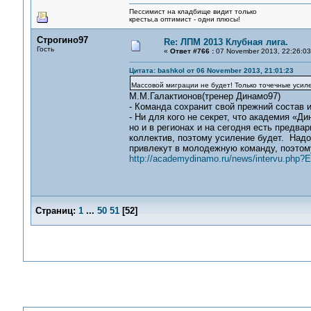
Пессимист на кладбище видит только
кресты,а оптимист - одни плюсы!
Строгино97
Re: ЛПМ 2013 Клубная лига.
Гость
«
Ответ #766 :
07 November 2013, 22:26:03
Цитата: bashkol от 06 November 2013, 21:01:23
Массовой миграции не будет! Только точечные усил
М.М.Галактионов(тренер Динамо97)
- Команда сохранит свой прежний состав 
- Ни для кого не секрет, что академия «Д
но и в регионах и на сегодня есть предвар
коллектив, поэтому усиление будет. Надо
привлекут в молодежную команду, поэтом
http://academydinamo.ru/news/intervu.ph
Страниц:
1
...
50
51
[
52
]