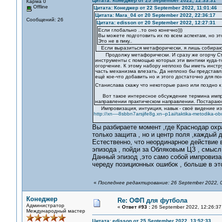
Цитата: Конеджер от 25 September 2022, 12:33:31
Карма 0
Offline
Цитата: Конеджер от 22 September 2022, 11:01:46
Цитата: Mara_04 от 20 September 2022, 22:36:17
Сообщений: 26
Цитата: edisson от 20 September 2022, 12:27:31
Если глобально ..то оно конечно)))
Вы можете подготовить их по всем аспектам, но это
Это не в пику..
Если выразиться метафорически, я лишь собираю 
Продолжу метафорически. И сразу же огорчу Стан
инструменты с помощью которых эти винтики куда-
огорчение. К этому набору неплохо бы иметь инструк
часть механизма влезать. Да неплохо бы представл
ещё кое-что добавить но и этого достаточно для по
Станислава скажу что некоторые рано или поздно к
Вот такое интересное обсуждение термина импров
направлении практическом направлении. Постараю
Импровизация, интуиция, навык - своё видение изло
http://xn----8sbbn7arsjife8g.xn--p1ai/taktika-metodika-o
Вы разбираете момент ,где Краснодар охр
только защита , но и центр поля ,каждый де
Естественно, что неординарное действие 
эпизода , пойди за Обляковым ЦЗ , смысл
Данный эпизод ,это само собой импровиза
череду позиционных ошибок , больше в это
«
Последнее редактирование: 26 September 2022, 
Конеджер
Re: ОФП для футбола
Администратор
«
Ответ #93 :
26 September 2022, 12:26:37
Международный мастер
Цитата: edisson от 25 September 2022, 13:52:33