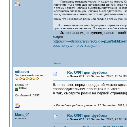
Продолжу метафорически. И сразу же огорчу Стан
инструменты с помощью которых эти винтики куда-т
К этому набору неплохо бы иметь инструкцию, в како
механизма влезать. Да неплохо бы представлять зач
что добавить но и этого достаточно для понимания 
скажу что некоторые рано или поздно к этому (пони
Вот такое интересное обсуждение термина импров
практическом направлении. Постараюсь в ближайше
Импровизация, интуиция, навык - своё ви
видео.
http://xn----8sbbn7arsjife8g.xn--p1ai/taktika
obucheniya/improvizaciya.html
Виктор
edisson
Re: ОФП для футбола
Заслуженный мастер
«
Ответ #91 :
25 September 2022, 13:52:33
Для начала, перед передачей можно сделат
Карма 82
Offline
сопроводительном плане,так и в итоге.
А так, смотрите ролик на первой странице))
Сообщений: 5457
«
Последнее редактирование: 25 September 2022, 1
Mara_04
Re: ОФП для футбола
новичок
«
Ответ #92 :
25 September 2022, 22:03:19