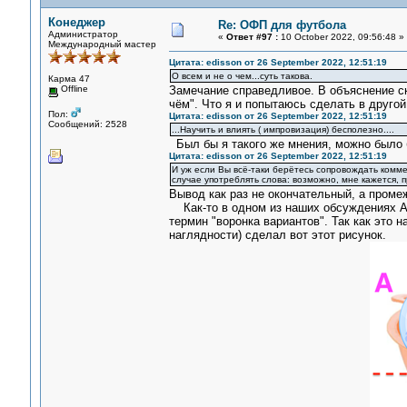
Конеджер
Re: ОФП для футбола
Администратор
«
Ответ #97 :
10 October 2022, 09:56:48 »
Международный мастер
Цитата: edisson от 26 September 2022, 12:51:19
О всем и не о чем...суть такова.
Карма 47
Offline
Замечание справедливое. В объяснение ск
чём". Что я и попытаюсь сделать в друго
Пол:
Цитата: edisson от 26 September 2022, 12:51:19
Сообщений: 2528
...Научить и влиять ( импровизация) бесполезно....
Был бы я такого же мнения, можно было б
Цитата: edisson от 26 September 2022, 12:51:19
И уж если Вы всё-таки берётесь сопровождать коммен
случае употреблять слова: возможно, мне кажется, 
Вывод как раз не окончательный, а проме
Как-то в одном из наших обсуждениях АН
термин "воронка вариантов". Так как это н
наглядности) сделал вот этот рисунок.