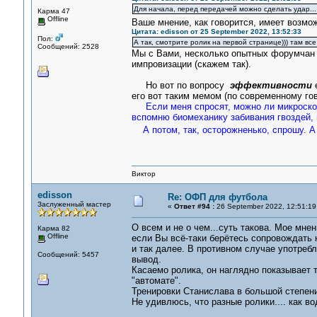
Для начала, перед передачей можно сделать удар... 
Карма 47
Offline
Ваше мнение, как говорится, имеет возм
Цитата: edisson от 25 September 2022, 13:52:33
Пол:
А так, смотрите ролик на первой странице))) там все
Сообщений: 2528
Мы с Вами, несколько опытных форумчан 
импровизации (скажем так).
Но вот по вопросу
эффективности
е
его вот таким мемом (по современному гов
Если меня спросят, можно ли микроско
вспомню биомеханику забивания гвоздей, 
А потом, так, осторожненько, спрошу. 
Виктор
edisson
Re: ОФП для футбола
Заслуженный мастер
«
Ответ #94 :
26 September 2022, 12:51:19
О всем и не о чем...суть такова. Мое мне
Карма 82
Offline
если Вы всё-таки берётесь сопровождать к
и так далее. В противном случае употреб
Сообщений: 5457
вывод.
Касаемо ролика, он наглядно показывает 
"автомате".
Тренировки Станислава в большой степени
Не удивлюсь, что разные ролики.... как во