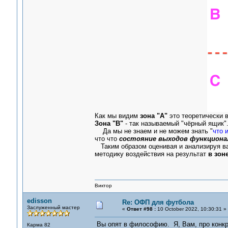
Как мы видим
зона "А"
это теоретически в
Зона "В"
- так называемый "чёрный ящик"
Да мы не знаем и не можем знать "
что 
что что
состояние выходов функциона
Таким образом оценивая и анализируя в
методику воздействия на результат
в зон
Виктор
edisson
Re: ОФП для футбола
Заслуженный мастер
«
Ответ #98 :
10 October 2022, 10:30:31 »
Вы опят в философию. Я, Вам, про конкре
Карма 82