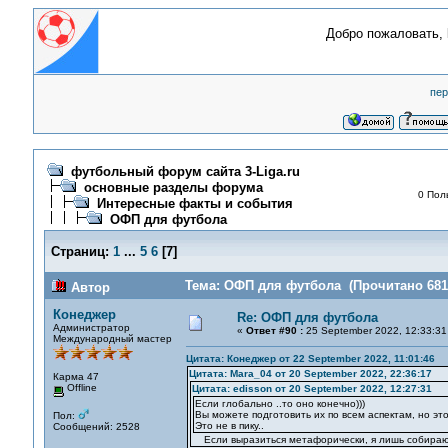
Добро пожаловать,
пер
футбольный форум сайта 3-Liga.ru
основные разделы форума
0 Пол
Интересные факты и события
ОФП для футбола
Страниц:
1
...
5
6
[
7
]
Тема: ОФП для футбола (Прочитано 6817
Автор
Конеджер
Re: ОФП для футбола
Администратор
«
Ответ #90 :
25 September 2022, 12:33:31
Международный мастер
Цитата: Конеджер от 22 September 2022, 11:01:46
Цитата: Mara_04 от 20 September 2022, 22:36:17
Карма 47
Offline
Цитата: edisson от 20 September 2022, 12:27:31
Если глобально ..то оно конечно)))
Вы можете подготовить их по всем аспектам, но это 
Пол:
Это не в пику..
Сообщений: 2528
Если выразиться метафорически, я лишь собираю 