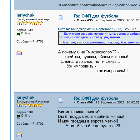
«
Последнее редактирование: 26 September 2022, 1
lariychuk
Re: ОФП для футбола
Заслуженный мастер
«
Ответ #95 :
28 September 2022, 10:51:24
Цитата: Конеджер от 26 September 2022, 12:26:37
Карма 139
Offline
Если меня спросят, можно ли микроскопом забива
забивания гвоздей, и отвечу.
Да, можно.
Сообщений: 4701
А потом, так, осторожненько, спрошу. А почему 
А почему б не "микроскопом"? -
хребтом, пупком, яйцом и жопом!
Слюна, дыханье, пот и слизь...
Уж импровизь -
так импровизь!!!
lariychuk
Re: ОФП для футбола
Заслуженный мастер
«
Ответ #96 :
29 September 2022, 10:02:51
Биомеханика причем? -
Карма 139
Offline
Вы б гвоздь смогли забить мячом!
И мяч гвоздём в ворота метко!!
Сообщений: 4701
А вот была б еще рулетка?!!!