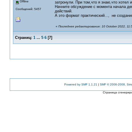
Offline
затронули. При том,что я знаю,что хотел и 
Начните обсуждение с момента начала дей
Сообщений: 5457
действий.
А это формат практический..., не создан
«
Последнее редактирование: 10 October 2022, 11:5
Страниц:
1
...
5
6
[
7
]
Powered by SMF 1.1.21
|
SMF © 2006-2008, Sim
Страница сгенериро