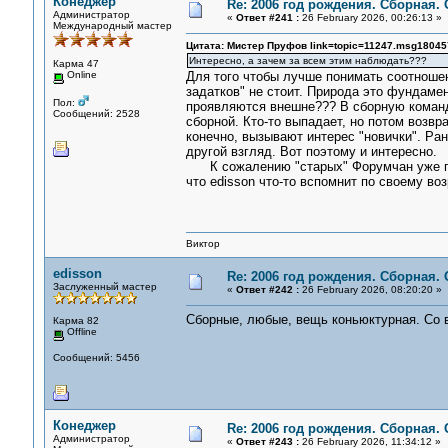
Конеджер
Re: 2006 год рождения. Сборная.
Администратор
«
Ответ #241 :
26 February 2026, 00:26:13 »
Международный мастер
Цитата: Мистер Пруфов link=topic=11247.msg180
Интересно, а зачем за всем этим наблюдать???
Карма 47
Online
Для того чтобы лучше понимать соотношен
задатков" не стоит. Природа это фундамен
Пол:
проявляются внешне??? В сборную команду
Сообщений: 2528
сборной. Кто-то выпадает, но потом возвр
конечно, вызывают интерес "новички". Р
другой взгляд. Вот поэтому и интересно.
К сожалению "старых" Форумчан уже почт
что edisson что-то вспомнит по своему воз
Виктор
edisson
Re: 2006 год рождения. Сборная.
Заслуженный мастер
«
Ответ #242 :
26 February 2026, 08:20:20 »
Сборные, любые, вещь коньюктурная. Со
Карма 82
Offline
Сообщений: 5456
Конеджер
Re: 2006 год рождения. Сборная.
Администратор
«
Ответ #243 :
26 February 2026, 11:34:12 »