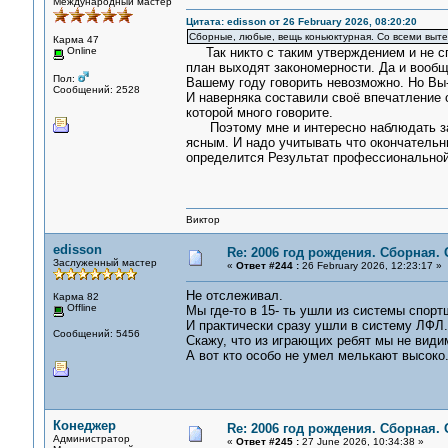
Международный мастер
Цитата: edisson от 26 February 2026, 08:20:20
Сборные, любые, вещь коньюктурная. Со всеми выт
Карма 47
Online
Так никто с таким утверждением и не спо
план выходят закономерности. Да и вообще
Пол:
Вашему году говорить невозможно. Но Вы-
Сообщений: 2528
И наверняка составили своё впечатление о
которой много говорите.
Поэтому мне и интересно наблюдать за м
ясным. И надо учитывать что окончательны
определится Результат профессиональной 
Виктор
edisson
Re: 2006 год рождения. Сборная.
Заслуженный мастер
«
Ответ #244 :
26 February 2026, 12:23:17 »
Не отслеживал.
Карма 82
Offline
Мы где-то в 15- ть ушли из системы спорт
И практически сразу ушли в систему ЛФЛ.
Сообщений: 5456
Скажу, что из играющих ребят мы не видим
А вот кто особо не умел мелькают высоко.
Конеджер
Re: 2006 год рождения. Сборная.
Администратор
«
Ответ #245 :
27 June 2026, 10:34:38 »