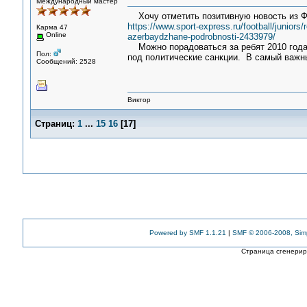
Международный мастер
Хочу отметить позитивную новость из 
https://www.sport-express.ru/football/juniors
Карма 47
Online
azerbaydzhane-podrobnosti-2433979/
Можно порадоваться за ребят 2010 года 
Пол:
под политические санкции. В самый важн
Сообщений: 2528
Виктор
Страниц:
1
...
15
16
[
17
]
Powered by SMF 1.1.21
|
SMF © 2006-2008, Sim
Страница сгенериро