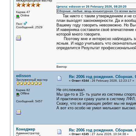
Международный мастер
Цитата: edisson от 26 February 2026, 08:20:20
Сборные, любые, вещь коньюктурная. Со всеми выт
Карма 47
Online
Так никто с таким утверждением и не спо
план выходят закономерности. Да и вообще
Пол:
Вашему году говорить невозможно. Но Вы-
Сообщений: 2529
И наверняка составили своё впечатление о
которой много говорите.
Поэтому мне и интересно наблюдать за м
ясным. И надо учитывать что окончательны
определится Результат профессиональной 
Виктор
edisson
Re: 2006 год рождения. Сборная.
Заслуженный мастер
«
Ответ #244 :
26 February 2026, 12:23:17 »
Не отслеживал.
Карма 82
Offline
Мы где-то в 15- ть ушли из системы спорт
И практически сразу ушли в систему ЛФЛ.
Сообщений: 5457
Скажу, что из играющих ребят мы не видим
А вот кто особо не умел мелькают высоко.
Конеджер
Re: 2006 год рождения. Сборная.
Администратор
«
Ответ #245 :
27 June 2026, 10:34:38 »