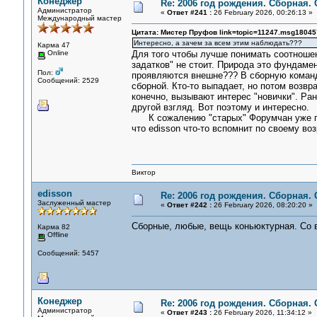
Конеджер
Re: 2006 год рождения. Сборная.
Администратор
«
Ответ #241 :
26 February 2026, 00:26:13 »
Международный мастер
Цитата: Мистер Пруфов link=topic=11247.msg180
Интересно, а зачем за всем этим наблюдать???
Карма 47
Online
Для того чтобы лучше понимать соотношен
задатков" не стоит. Природа это фундамен
Пол:
проявляются внешне??? В сборную команду
Сообщений: 2529
сборной. Кто-то выпадает, но потом возвр
конечно, вызывают интерес "новички". Р
другой взгляд. Вот поэтому и интересно.
К сожалению "старых" Форумчан уже почт
что edisson что-то вспомнит по своему воз
Виктор
edisson
Re: 2006 год рождения. Сборная.
Заслуженный мастер
«
Ответ #242 :
26 February 2026, 08:20:20 »
Сборные, любые, вещь коньюктурная. Со
Карма 82
Offline
Сообщений: 5457
Конеджер
Re: 2006 год рождения. Сборная.
Администратор
«
Ответ #243 :
26 February 2026, 11:34:12 »