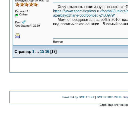
Международный мастер
Хочу отметить позитивную новость из 
https://www.sport-express.ru/football/juniors
Карма 47
Online
azerbaydzhane-podrobnosti-2433979/
Можно порадоваться за ребят 2010 года 
Пол:
под политические санкции. В самый важн
Сообщений: 2529
Виктор
Страниц:
1
...
15
16
[
17
]
Powered by SMF 1.1.21
|
SMF © 2006-2008, Sim
Страница сгенериро