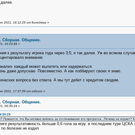
 далее.
er 2021, 16:12:29 от Конеджер
»
я. Сборная. Общение.
1, 16:23:49 »
ия к результату игрока года через 3;5; и так далее. Уж во всяком случа
кцентировало внимание.
анализ- каждый может вылететь или задержаться.
ень даже допускаю. Повсеместно. А как лоббируют своих я знаю.
ктических вопроса без ответа. А мы тут дебет с кредитом сводим.
r 2021, 17:37:59 от edisson
»
я. Сборная. Общение.
1, 06:30:19 »
4:50:25
? Помнится, что Вы активно взялись за отслеживание его прогресса...Почему не играет? 
 лиге результативность больше 0,6 гола за игру. в последнем туре ЦСКА
 по болезни не ездил