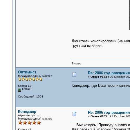
Любители конспирологии (не боя
группам влияния.
Виктор
Оптимист
Re: 2006 год рождени
Международный мастер
«
Ответ #184 :
20 October 202
Конеджер, где Ваш "воспитанник
Карма 12
Offline
Сообщений: 1553
Конеджер
Re: 2006 год рождени
Администратор
«
Ответ #185 :
21 October 202
Международный мастер
Выскажусь. Проведу анализ из
Два первых в истории сборной 2
Карма 47