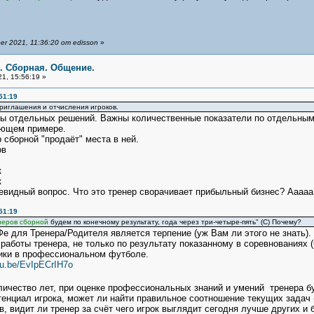
r 2021, 11:36:20 от edisson
»
я. Сборная. Общение.
1, 15:56:19 »
51:19
приглашения и отчисления игроков.
ны отдельных решений. Важны количественные показатели по отдельным
ющем примере.
 сборной "продаёт" места в ней.
ов
к
к
евидный вопрос. Что это тренер сворачивает прибыльный бизнес? Ааааа, 
51:19
неров сборной
будем по конечному результату, года через три-четыре-пять" (С) Почему?
 для Тренера/Родителя является терпение (уж Вам ли этого не знать). 
 работы тренера, не только по результату показанному в соревнованиях 
ники в профессиональном футболе.
tu.be/EvIpECrIH7o
личество лет, при оценке профессиональных знаний и умений тренера б
тенциал игрока, может ли найти правильное соотношение текущих задач 
 видит ли тренер за счёт чего игрок выглядит сегодня лучше других и 