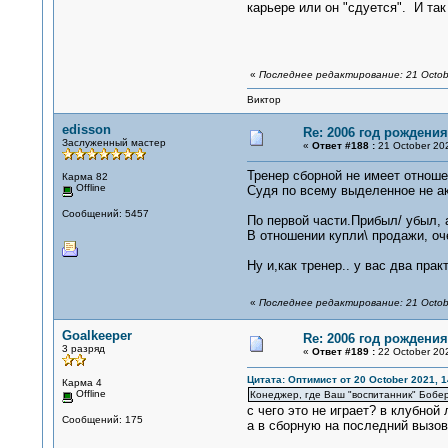
карьере или он "сдуется". И так
«
Последнее редактирование: 21 Octob
Виктор
edisson
Re: 2006 год рождени
Заслуженный мастер
«
Ответ #188 :
21 October 202
Тренер сборной не имеет отношен
Карма 82
Offline
Судя по всему выделенное не а
Сообщений: 5457
По первой части.Прибыл/ убыл, 
В отношении купли\ продажи, оч
Ну и,как тренер.. у вас два пра
«
Последнее редактирование: 21 Octobe
Goalkeeper
Re: 2006 год рождени
3 разряд
«
Ответ #189 :
22 October 202
Цитата: Оптимист от 20 October 2021, 1
Карма 4
Offline
Конеджер, где Ваш "воспитанник" Бобер
с чего это не играет? в клубной
Сообщений: 175
а в сборную на последний вызов