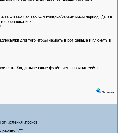
 забываем что это был ковидно/карантинный период. Да и в
 в соревнованиях.
.
редпосылки для того чтобы набрать в рот дерьма и плюнуть в
ыре-пять. Когда ныне юные футболисты проявят себя в
Записан
 отчисления игроков.
ыре-пять" (С)