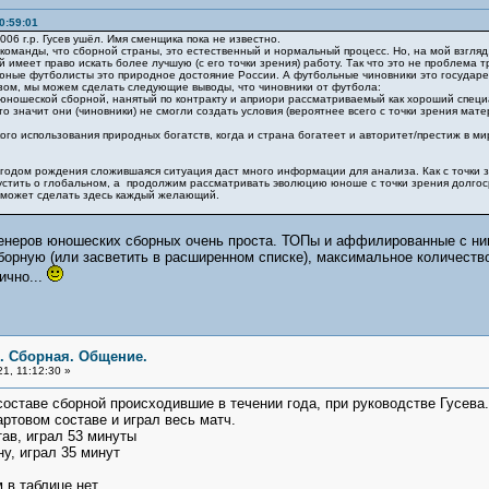
0:59:01
6 г.р. Гусев ушёл. Имя сменщика пока не известно.
оманды, что сборной страны, это естественный и нормальный процесс. Но, на мой взгляд
й имеет право искать более лучшую (с его точки зрения) работу. Так что это не проблема
ые футболисты это природное достояние России. А футбольные чиновники это государе
зом, мы можем сделать следующие выводы, что чиновники от футбола:
ношеской сборной, нанятый по контракту и априори рассматриваемый как хороший специа
 значит они (чиновники) не смогли создать условия (вероятнее всего с точки зрения мат
о использования природных богатств, когда и страна богатеет и авторитет/престиж в м
ом рождения сложившаяся ситуация даст много информации для анализа. Как с точки зрен
рустить о глобальном, а продолжим рассматривать эволюцию юноше с точки зрения долгос
может сделать здесь каждый желающий.
ренеров юношеских сборных очень проста. ТОПы и аффилированные с ним
борную (или засветить в расширенном списке), максимальное количеств
ично...
я. Сборная. Общение.
1, 11:12:30 »
ставе сборной происходившие в течении года, при руководстве Гусева.
артовом составе и играл весь матч.
играл 53 минуты
грал 35 минут
 в таблице нет.