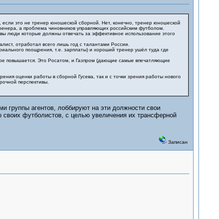
, если это не тренер юношеской сборной. Нет, конечно, тренер юношеской
 тренера, а проблема чиновников управляющих российским футболом.
вы люди которые должны отвечать за эффективное использование этого
лист, отработал всего лишь год с талантами России.
ериального поощрения, т.е. зарплаты) и хороший тренер ушёл туда где
ире повышается. Это Росатом, и Газпром (дающие самые впечатляющие
ия оценки работы в сборной Гусева, так и с точки зрения работы нового
рочной перспективы.
и группы агентов, лоббируют на эти должности свои
о своих футболистов, с целью увеличения их трансферной
Записан