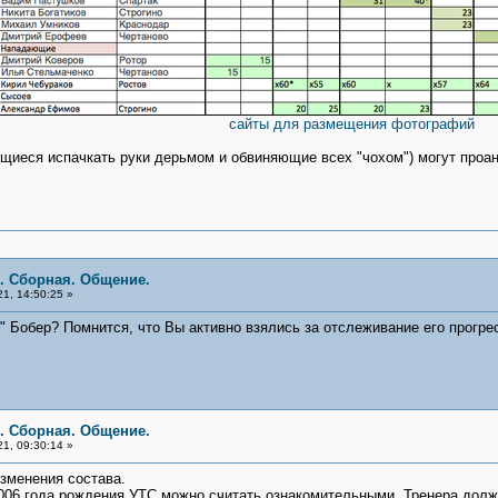
сайты для размещения фотографий
щиеся испачкать руки дерьмом и обвиняющие всех "чохом") могут проана
я. Сборная. Общение.
1, 14:50:25 »
" Бобер? Помнится, что Вы активно взялись за отслеживание его прогре
я. Сборная. Общение.
1, 09:30:14 »
менения состава.
006 года рождения УТС можно считать ознакомительными. Тренера долж