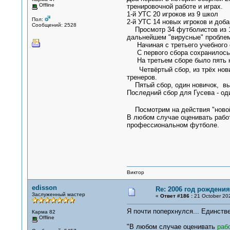
Offline
тренировочной работе и играх.
1-й УТС 20 игроков из 9 школ
Пол:
2-й УТС 14 новых игроков и доб
Сообщений: 2528
Просмотр 34 футболистов из 12
дальнейшем "вирусные" проблем
Начиная с третьего учебного с
С первого сбора сохранилось н
На третьем сборе было пять нов
Четвёртый сбор, из трёх нови
тренеров.
Пятый сбор, один новичок, вы
Последний сбор для Гусева - оди
Посмотрим на действия "нов
В любом случае оценивать работ
профессиональном футболе.
Виктор
edisson
Re: 2006 год рождени
Заслуженный мастер
«
Ответ #186 :
21 October 202
Я почти поперхнулся... Единств
Карма 82
Offline
"В любом случае оценивать
рабо