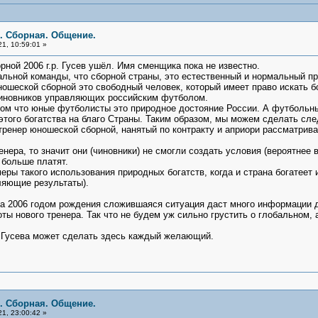
я. Сборная. Общение.
1, 10:59:01 »
ной 2006 г.р. Гусев ушёл. Имя сменщика пока не известно.
льной команды, что сборной страны, это естественный и нормальный про
ношеской сборной это свободный человек, который имеет право искать бол
чиновников управляющих российским футболом.
 что юные футболисты это природное достояние России. А футбольны
того богатства на благо Страны. Таким образом, мы можем сделать сл
ренер юношеской сборной, нанятый по контракту и априори рассматрива
ера, то значит они (чиновники) не смогли создать условия (вероятнее в
 больше платят.
 такого использования природных богатств, когда и страна богатеет и
яющие результаты).
006 годом рождения сложившаяся ситуация даст много информации для 
аботы нового тренера. Так что не будем уж сильно грустить о глобально
Гусева может сделать здесь каждый желающий.
я. Сборная. Общение.
1, 23:00:42 »