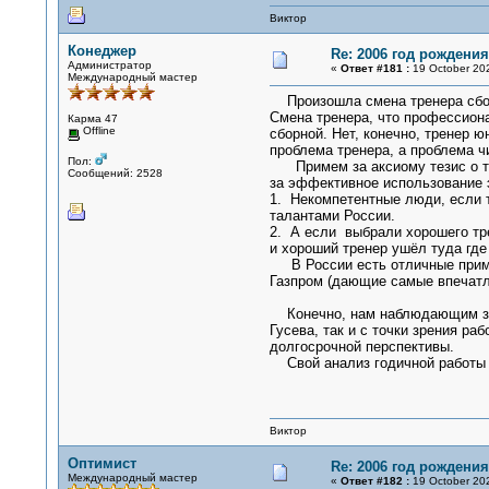
Виктор
Конеджер
Re: 2006 год рождени
Администратор
«
Ответ #181 :
19 October 202
Международный мастер
Произошла смена тренера сбор
Смена тренера, что профессиона
Карма 47
Offline
сборной. Нет, конечно, тренер ю
проблема тренера, а проблема 
Пол:
Примем за аксиому тезис о том
Сообщений: 2528
за эффективное использование э
1. Некомпетентные люди, если т
талантами России.
2. А если выбрали хорошего трен
и хороший тренер ушёл туда где
В России есть отличные примеры
Газпром (дающие самые впечатл
Конечно, нам наблюдающим за 2
Гусева, так и с точки зрения р
долгосрочной перспективы.
Свой анализ годичной работы 
Виктор
Оптимист
Re: 2006 год рождени
Международный мастер
«
Ответ #182 :
19 October 202