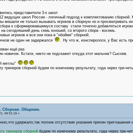
авились представители 3-х школ
 ведущих школ России - логичный подход к комплектованию сборной. Не
ы мешали не только вызывать игроков в сборную но и просматривать их
бора к сформировавшемуся составу стали точечно добавляться игроки
а сегодняшний день семь юношей, со второго сбора - восемь.
ых игроков и все они пока в "обойме" сборной.
чков не один не задержался
. Ну что ж, конспирологи, у Вас есть п
зван ещё раз.
н новичок. Кстати, никто не подскажет откуда этот мальчик? Сысоев.
ой метлы"
у тренеров сборной будем по конечному результату, года через три-чет
я. Сборная. Общение.
1, 09:51:19 »
енно,что удержало,так полное отсутствие указания причин приглашения и
ту тренеров сборной
будем по конечному результату, года через три-чет