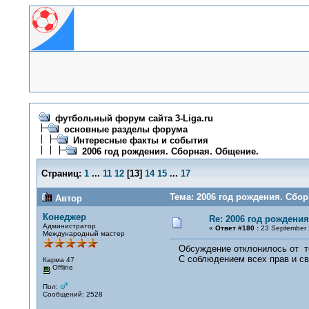
футбольный форум сайта 3-Liga.ru
основные разделы форума
Интересные факты и события
2006 год рождения. Сборная. Общение.
Страниц:
1
...
11
12
[
13
]
14
15
...
17
Тема: 2006 год рождения. Сбор
Автор
Конеджер
Re: 2006 год рождени
Администратор
«
Ответ #180 :
23 September 
Международный мастер
Обсуждение отклонилось от те
С соблюдением всех прав и св
Карма 47
Offline
Пол:
Сообщений: 2528