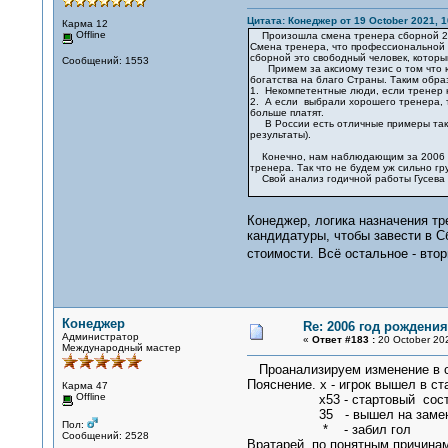
Цитата: Конеджер от 19 October 2021, 1
Карма 12
Offline
Произошла смена тренера сборной 200
Смена тренера, что профессиональной к
сборной это свободный человек, которы
Сообщений: 1553
Примем за аксиому тезис о том что юн
богатства на благо Страны. Таким обра
1. Некомпетентные люди, если тренер ю
2. А если выбрали хорошего тренера, то
больше платят.
В России есть отличные примеры таког
результаты).
Конечно, нам наблюдающим за 2006 год
тренера. Так что не будем уж сильно г
Свой анализ годичной работы Гусева 
Конеджер, логика назначения т
кандидатуры, чтобы завести в С
стоимости. Всё остальное - втор
Конеджер
Re: 2006 год рождени
Администратор
«
Ответ #183 :
20 October 202
Международный мастер
Проанализируем изменение в со
Пояснение. х - игрок вышел в ст
Карма 47
Offline
х53 - стартовый состав, 
35 - вышел на замену, и
Пол:
* - забил гол
Сообщений: 2528
Вратарей, по понятным причинам