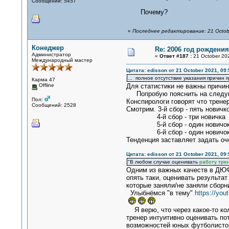
Сообщений: 5457
Почему?
«
Последнее редактирование: 21 Octobe
Конеджер
Re: 2006 год рождени
Администратор
«
Ответ #187 :
21 October 202
Международный мастер
Цитата: edisson от 21 October 2021, 09:
... полное отсутствие указания причин 
Карма 47
Offline
Для статистики не важны причи
Попробую пояснить на следу
Пол:
Конспирологи говорят что тренер
Сообщений: 2528
Смотрим. 3-й сбор - пять новичк
4-й сбор - три новичка
5-й сбор - один новичо
6-й сбор - один новичо
Тенденция заставляет задать оч
Цитата: edisson от 21 October 2021, 09:
"В любом случае оценивать
работу тре
Одним из важных качеств в ДЮФе
опять таки, оценивать результат
которые заняли/не заняли сбор
Улыбнёмся "в тему"
https://you
Я верю, что через какое-то ко
тренер интуитивно оценивать по
возможностей юных футболистов,