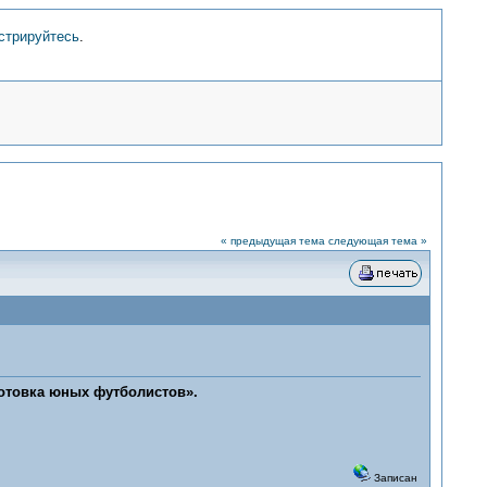
стрируйтесь
.
« предыдущая тема
следующая тема »
готовка юных футболистов».
Записан