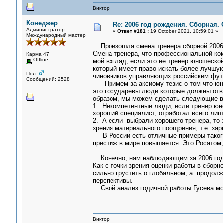
Виктор
Конеджер
Re: 2006 год рождения. Сборная.
Администратор
«
Ответ #181 :
19 October 2021, 10:59:01 »
Международный мастер
Произошла смена тренера сборной 2006 
Смена тренера, что профессиональной ком
Карма 47
Offline
мой взгляд, если это не тренер юношеской
который имеет право искать более лучшую 
Пол:
чиновников управляющих российским фут
Сообщений: 2528
Примем за аксиому тезис о том что юны
это государевы люди которые должны отве
образом, мы можем сделать следующие вы
1. Некомпетентные люди, если тренер юно
хороший специалист, отработал всего лиш
2. А если выбрали хорошего тренера, то з
зрения материального поощрения, т.е. зар
В России есть отличные примеры такого и
престиж в мире повышается. Это Росатом
Конечно, нам наблюдающим за 2006 годо
Как с точки зрения оценки работы в сборно
сильно грустить о глобальном, а продол
перспективы.
Свой анализ годичной работы Гусева мо
Виктор