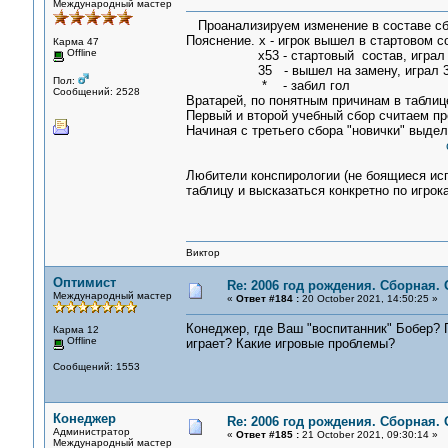
Международный мастер
Проанализируем изменение в составе сбо
Пояснение. х - игрок вышел в стартовом с
Карма 47
Offline
х53 - стартовый состав, играл 5
35 - вышел на замену, играл 35
Пол:
* - забил гол
Сообщений: 2528
Вратарей, по понятным причинам в таблице
Первый и второй учебный сбор считаем п
Начиная с третьего сбора "новички" выде
Любители конспирологии (не боящиеся исп
таблицу и высказаться конкретно по игрок
Виктор
Оптимист
Re: 2006 год рождения. Сборная.
Международный мастер
«
Ответ #184 :
20 October 2021, 14:50:25 »
Конеджер, где Ваш "воспитанник" Бобер? 
Карма 12
Offline
играет? Какие игровые проблемы?
Сообщений: 1553
Конеджер
Re: 2006 год рождения. Сборная.
Администратор
«
Ответ #185 :
21 October 2021, 09:30:14 »
Международный мастер