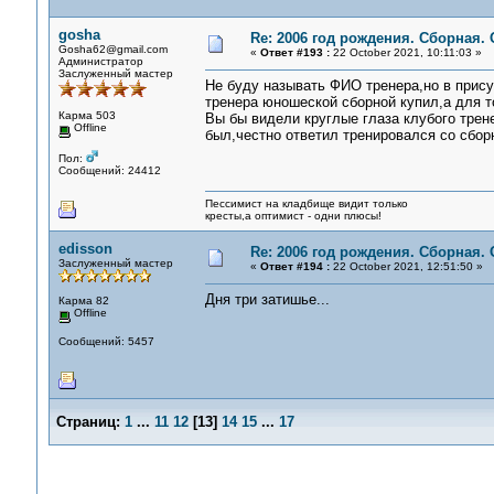
gosha
Re: 2006 год рождения. Сборная.
Gosha62@gmail.com
«
Ответ #193 :
22 October 2021, 10:11:03 »
Администратор
Заслуженный мастер
Не буду называть ФИО тренера,но в прису
тренера юношеской сборной купил,а для т
Карма 503
Вы бы видели круглые глаза клубого трене
Offline
был,честно ответил тренировался со сбор
Пол:
Сообщений: 24412
Пессимист на кладбище видит только
кресты,а оптимист - одни плюсы!
edisson
Re: 2006 год рождения. Сборная.
Заслуженный мастер
«
Ответ #194 :
22 October 2021, 12:51:50 »
Дня три затишье...
Карма 82
Offline
Сообщений: 5457
Страниц:
1
...
11
12
[
13
]
14
15
...
17