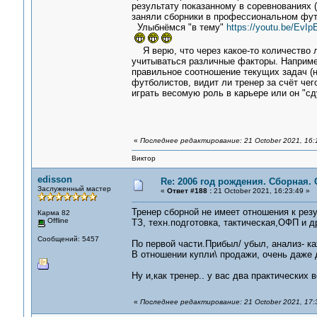
результату показанному в соревнованиях (
заняли сборники в профессиональном фу
Улыбнёмся "в тему"
https://youtu.be/EvIp
Я верю, что через какое-то количество л
учитываться различные факторы. Например
правильное соотношение текущих задач (
футболистов, видит ли тренер за счёт чег
играть весомую роль в карьере или он "сд
«
Последнее редактирование: 21 October 2021, 16:
Виктор
edisson
Re: 2006 год рождения. Сборная.
Заслуженный мастер
«
Ответ #188 :
21 October 2021, 16:23:49 »
Тренер сборной не имеет отношения к резу
Карма 82
Offline
ТЗ, техн.подготовка, тактическая,ОФП и 
Сообщений: 5457
По первой части.Прибыл/ убыл, анализ- к
В отношении купли\ продажи, очень даже 
Ну и,как тренер.. у вас два практических 
«
Последнее редактирование: 21 October 2021, 17:3