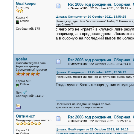
Goalkeeper
Re: 2006 год рождения. Сборная.
3 разряд
«
Ответ #189 :
22 October 2021, 06:30:19 »
Цитата: Оптимист от 20 October 2021, 14:50:25
Карма 4
Offline
Конеджер, где Ваш "воспитанник" Бобер? Помнится, 
проблемы?
Сообщений: 175
с чего это не играет? в клубной лиге резу
например, а в предпоследнем - Локомотив
а в сборную на последний вызов по болез
gosha
Re: 2006 год рождения. Сборная.
Gosha62@gmail.com
«
Ответ #190 :
22 October 2021, 08:47:14 »
Администратор
Заслуженный мастер
Цитата: Конеджер от 21 October 2021, 15:56:19
Например, может ли тренер интуитивно оценивать п
Карма 503
Offline
Тогда лучше брать женщин,у них интуиция
Пол:
Сообщений: 24412
Пессимист на кладбище видит только
кресты,а оптимист - одни плюсы!
Оптимист
Re: 2006 год рождения. Сборная.
Международный мастер
«
Ответ #191 :
22 October 2021, 09:25:16 »
Цитата: Goalkeeper от 22 October 2021, 06:30:19
Карма 12
Offline
Цитата: Оптимист от 20 October 2021, 14:50:25