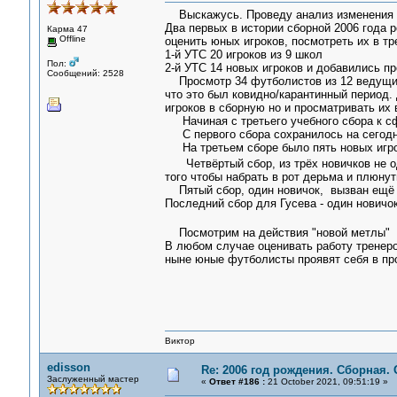
Выскажусь. Проведу анализ изменения 
Два первых в истории сборной 2006 года
Карма 47
Offline
оценить юных игроков, посмотреть их в тр
1-й УТС 20 игроков из 9 школ
Пол:
2-й УТС 14 новых игроков и добавились п
Сообщений: 2528
Просмотр 34 футболистов из 12 ведущих 
что это был ковидно/карантинный период.
игроков в сборную но и просматривать их 
Начиная с третьего учебного сбора к сф
С первого сбора сохранилось на сегодня
На третьем сборе было пять новых игроко
Четвёртый сбор, из трёх новичков не 
того чтобы набрать в рот дерьма и плюнут
Пятый сбор, один новичок, вызван ещё 
Последний сбор для Гусева - один новичок
Посмотрим на действия "новой метлы"
В любом случае оценивать работу тренеров
ныне юные футболисты проявят себя в п
Виктор
edisson
Re: 2006 год рождения. Сборная.
Заслуженный мастер
«
Ответ #186 :
21 October 2021, 09:51:19 »