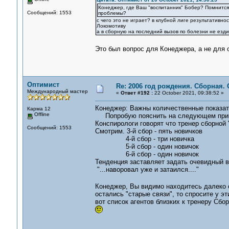
Конеджер, где Ваш "воспитанник" Бобер? Помнится,
Сообщений: 1553
проблемы?
с чего это не играет? в клубной лиге результативно
Локомотиву
а в сборную на последний вызов по болезни не езд
Это был вопрос для Конеджера, а не для
Оптимист
Re: 2006 год рождения. Сборная.
Международный мастер
«
Ответ #192 :
22 October 2021, 09:38:52 »
Конеджер: Важны количественные показат
Карма 12
Offline
Попробую пояснить на следующем при
Конспирологи говорят что тренер сборной 
Сообщений: 1553
Смотрим. 3-й сбор - пять новичков
4-й сбор - три новичка
5-й сбор - один новичок
6-й сбор - один новичок
Тенденция заставляет задать очевидный в
"...наворовал уже и затаился...."
Конеджер, Вы видимо находитесь далеко о
остались "старые связи", то спросите у э
вот список агентов близких к тренеру Сбор