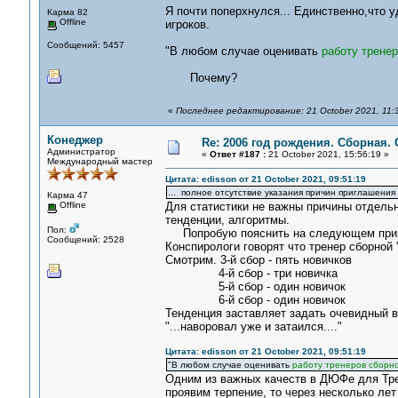
Я почти поперхнулся... Единственно,что 
Карма 82
Offline
игроков.
Сообщений: 5457
"В любом случае оценивать
работу тренер
Почему?
«
Последнее редактирование: 21 October 2021, 11:3
Конеджер
Re: 2006 год рождения. Сборная.
Администратор
«
Ответ #187 :
21 October 2021, 15:56:19 »
Международный мастер
Цитата: edisson от 21 October 2021, 09:51:19
... полное отсутствие указания причин приглашения 
Карма 47
Offline
Для статистики не важны причины отдель
тенденции, алгоритмы.
Пол:
Попробую пояснить на следующем при
Сообщений: 2528
Конспирологи говорят что тренер сборной 
Смотрим. 3-й сбор - пять новичков
4-й сбор - три новичка
5-й сбор - один новичок
6-й сбор - один новичок
Тенденция заставляет задать очевидный 
"...наворовал уже и затаился...."
Цитата: edisson от 21 October 2021, 09:51:19
"В любом случае оценивать
работу тренеров сборн
Одним из важных качеств в ДЮФе для Трен
проявим терпение, то через несколько лет