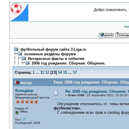
Добро пожаловать,
пер
футбольный форум сайта 3-Liga.ru
основные разделы форума
Интересные факты и события
2006 год рождения. Сборная. Общение.
Страниц:
1
...
11
12
[
13
]
14
15
...
17
Тема: 2006 год рождения. Сборная. Общ
Автор
Конеджер
Re: 2006 год рождения. Сборная.
Администратор
«
Ответ #180 :
23 September 2021, 10:20:10 
Международный мастер
Обсуждение отклонилось от темы ветки
футболистов».
Карма 47
Offline
С соблюдением всех прав и свобод фор
Пол:
Сообщений: 2528