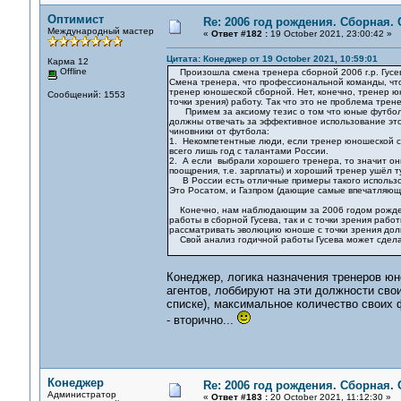
Оптимист
Re: 2006 год рождения. Сборная.
Международный мастер
«
Ответ #182 :
19 October 2021, 23:00:42 »
Цитата: Конеджер от 19 October 2021, 10:59:01
Карма 12
Offline
Произошла смена тренера сборной 2006 г.р. Гусе
Смена тренера, что профессиональной команды, что 
тренер юношеской сборной. Нет, конечно, тренер ю
Сообщений: 1553
точки зрения) работу. Так что это не проблема тре
Примем за аксиому тезис о том что юные футболи
должны отвечать за эффективное использование это
чиновники от футбола:
1. Некомпетентные люди, если тренер юношеской с
всего лишь год с талантами России.
2. А если выбрали хорошего тренера, то значит они
поощрения, т.е. зарплаты) и хороший тренер ушёл т
В России есть отличные примеры такого использова
Это Росатом, и Газпром (дающие самые впечатляющи
Конечно, нам наблюдающим за 2006 годом рождения
работы в сборной Гусева, так и с точки зрения рабо
рассматривать эволюцию юноше с точки зрения дол
Свой анализ годичной работы Гусева может сдела
Конеджер, логика назначения тренеров ю
агентов, лоббируют на эти должности сво
списке), максимальное количество своих 
- вторично...
Конеджер
Re: 2006 год рождения. Сборная.
Администратор
«
Ответ #183 :
20 October 2021, 11:12:30 »