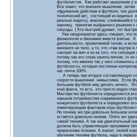
футболистов. Как работает мышление у ко
Все знают, что вначале мышление, затем 
обдуманное действие в футболе, оно дол
психический акт, состоящий из виденья о
реально видеть), анализа сложившейся с
наконец, принятие выбранного решения к
секунды. ( Кто быстрей думает, тот быстре
Уже неоднократно здесь говорил, что пс
физиология и биохимия вместе взятые. К 
деятельности, проявляемой телом, и если
виновато не тело, а то, что «там внутри 
смотрит на мяч и из-за того, что ситуация
потому как его глаза заняты мячом, то он
потому, что именно так у него сложилос
футболисты, которые постоянно контроли
нас почти 100%.
А теперь про вторую составляющую совре
скорости мышления немыслима. Если футб
большом футболе ему делать нечего. Это
очи) факта, то есть это просто видно глаз
Мастерство футболиста определяется ег
навыков потребностям современного футб
конкретного футболиста и определяют ег
лимитирующим фактором игры футболист
Но почему же при довольно большом коли
остаётся довольно низким. Опять же здесь
самой техники. А так как двигательный на
должна быть управляющая программа телом
прерогатива психики. А значит, любой хо
обучении технике футбола, надо в первую 