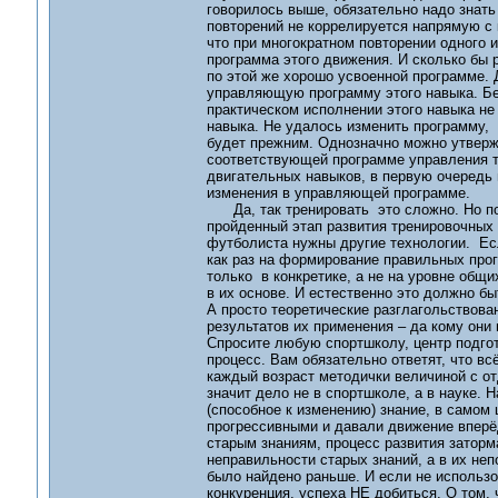
говорилось выше, обязательно надо знать 
повторений не коррелируется напрямую с 
что при многократном повторении одного 
программа этого движения. И сколько бы 
по этой же хорошо усвоенной программе. 
управляющую программу этого навыка. Без
практическом исполнении этого навыка не
навыка. Не удалось изменить программу, 
будет прежним. Однозначно можно утверж
соответствующей программе управления те
двигательных навыков, в первую очередь
изменения в управляющей программе.
Да, так тренировать это сложно. Но по-с
пройденный этап развития тренировочных 
футболиста нужны другие технологии. Ес
как раз на формирование правильных прог
только в конкретике, а не на уровне общи
в их основе. И естественно это должно бы
А просто теоретические разглагольствова
результатов их применения – да кому они
Спросите любую спортшколу, центр подгото
процесс. Вам обязательно ответят, что всё
каждый возраст методички величиной с от
значит дело не в спортшколе, а в науке. 
(способное к изменению) знание, в самом
прогрессивными и давали движение вперёд
старым знаниям, процесс развития заторма
неправильности старых знаний, а в их неп
было найдено раньше. И если не использов
конкуренция, успеха НЕ добиться. О том, 