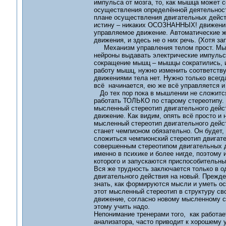
импульса от мозга, то, как мышца может 
осуществления определённой деятельност
плане осуществления двигательных дейс
истину – никаких ОСОЗНАННЫХ! движений 
управляемое движение. Автоматические ж
движения, и здесь не о них речь. (Хотя 
Механизм управления телом прост. Мысл
нейроны выдавать электрические импуль
сокращение мышц – мышцы сократились, и
работу мышц, нужно изменить соответств
движениями тела нет. Нужно только всег
всё начинается, ею же всё управляется и
До тех пор пока в мышлении не сложится
работать ТОЛЬКО по старому стереотипу. 
мысленный стереотип двигательного дейс
движение. Как видим, опять всё просто и
мысленный стереотип двигательного дейст
станет чемпионом обязательно. Он будет, 
сложиться чемпионский стереотип двигате
совершенным стереотипом двигательных д
именно в психике и более нигде, поэтому 
которого и запускаются приспособительн
Вся же трудность заключается только в 
двигательного действия на новый. Прежде
знать, как формируются мысли и уметь о
этот мысленный стереотип в структуру св
движение, согласно новому мысленному сте
этому учить надо.
Непонимание тренерами того, как работа
анализатора, часто приводит к хорошему