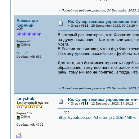
«
Последнее редактирование: 24 September 2023, 
Александр
Re: Супер техника управления мяч
Курячий
«
Ответ #392 :
25 September 2023, 00:01:29 »
КМС
В который раз повторяю, что Хорватия я
на душу населения. Там тоже считают, чт
Карма -48
мозга.
Offline
В России же считают, что в футболе трени
Поэтому уровень российского футбола как 
Пол:
Сообщений: 656
Для того, что бы комментировать подобны
образование, тому всё понятно, зачем ко
речь, тому ничего не понятно, и тогда, ч
«
Последнее редактирование: 25 September 2023, 
lariychuk
Re: Супер техника управления мяч
Заслуженный мастер
«
Ответ #393 :
12 December 2023, 14:10:11 »
111
Карма 139
Offline
https://youtube.com/shorts/njz1-1Bm4M8?s
Сообщений: 4701