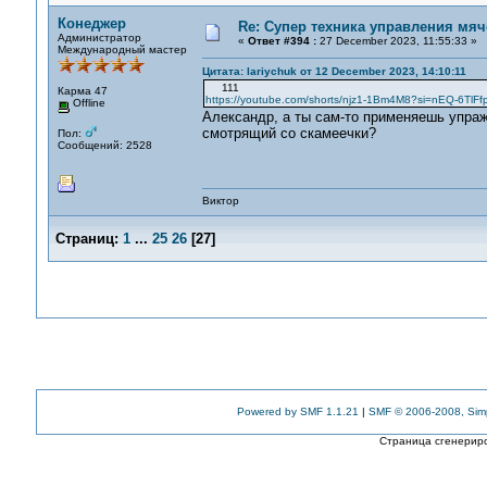
Конеджер
Re: Супер техника управления мяч
Администратор
«
Ответ #394 :
27 December 2023, 11:55:33 »
Международный мастер
Цитата: lariychuk от 12 December 2023, 14:10:11
111
Карма 47
https://youtube.com/shorts/njz1-1Bm4M8?si=nEQ-6TlF
Offline
Александр, а ты сам-то применяешь упраж
смотрящий со скамеечки?
Пол:
Сообщений: 2528
Виктор
Страниц:
1
...
25
26
[
27
]
Powered by SMF 1.1.21
|
SMF © 2006-2008, Sim
Страница сгенериро