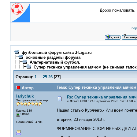
Добро пожаловать,
пер
футбольный форум сайта 3-Liga.ru
основные разделы форума
Альтернативный футбол.
Супер техника управления мячом (не снимая тапок!
Страниц:
1
...
25
26
[
27
]
Тема: Супер техника управления мячом 
Автор
lariychuk
Re: Супер техника управления мяч
Заслуженный мастер
«
Ответ #390 :
24 September 2023, 14:31:58 »
Нашел статью Курячего.- Или всем понятно
Карма 139
Offline
вторник, 23 января 2018 г.
Сообщений: 4701
ФОРМИРОВАНИЕ СПОРТИВНЫХ ДВИГА