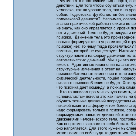
Футбол это сложнейший вид спорта, сост
действий. Для того чтобы обучиться ему,
человека, как на уровне тела, так и на ур
собой. Подготовка футболистов без знани
полувековой давности? Например, соврем
знание практической работы психики во вр
не знать, как оно управляется с уровня 
нет и движений. Тело не будет никуда и н
психики. Движение тела это производное 
навыки формируются в управляющей структ
психике) нет, то чему тогда проявляться
памяти», которой не существует. Никаких
структур памяти на форму движений тела
автоматических движений. Мышцы это исп
имеют. Адаптивные изменения на анатомо-
структурные изменения в ответ на нагрузк
приспособительные изменения в теле запу
физической деятельности, пошёл процесс п
никакого приспособления не будет. Хотя д
что психика даёт команду, а психика са
Кто-то написал про мышечную память, им
«специалисты» поняли это как память на 
обучать технике движений посредством «м
никакой памяти на форму и тем более стру
надо формировать только в психике, соз
формируемым навыкам движений этого тел
движениями человеческого тела, постоян
Как спортсмен заставляет себя бежать быс
оно напрягается. Для этого нужен мысленн
может само по себе куда-то двигаться. О