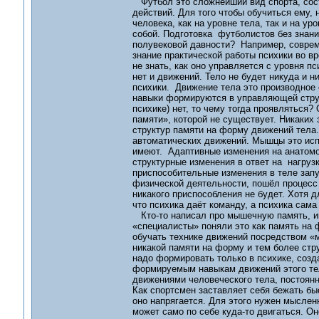
Футбол это сложнейший вид спорта, сост
действий. Для того чтобы обучиться ему,
человека, как на уровне тела, так и на ур
собой. Подготовка футболистов без знани
полувековой давности? Например, соврем
знание практической работы психики во вр
не знать, как оно управляется с уровня 
нет и движений. Тело не будет никуда и н
психики. Движение тела это производное 
навыки формируются в управляющей структ
психике) нет, то чему тогда проявляться
памяти», которой не существует. Никаких
структур памяти на форму движений тела
автоматических движений. Мышцы это исп
имеют. Адаптивные изменения на анатомо-
структурные изменения в ответ на нагрузк
приспособительные изменения в теле запу
физической деятельности, пошёл процесс п
никакого приспособления не будет. Хотя д
что психика даёт команду, а психика са
Кто-то написал про мышечную память, им
«специалисты» поняли это как память на 
обучать технике движений посредством «м
никакой памяти на форму и тем более стру
надо формировать только в психике, соз
формируемым навыкам движений этого тел
движениями человеческого тела, постоян
Как спортсмен заставляет себя бежать быс
оно напрягается. Для этого нужен мысленн
может само по себе куда-то двигаться. О