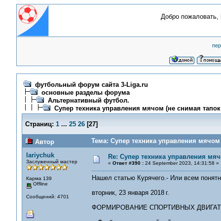
Добро пожаловать,
пер
футбольный форум сайта 3-Liga.ru
основные разделы форума
Альтернативный футбол.
Супер техника управления мячом (не снимая тапок!
Страниц:
1
...
25
26
[
27
]
Тема: Супер техника управления мячом 
Автор
lariychuk
Re: Супер техника управления мяч
Заслуженный мастер
«
Ответ #390 :
24 September 2023, 14:31:58 »
Нашел статью Курячего.- Или всем понятно
Карма 139
Offline
вторник, 23 января 2018 г.
Сообщений: 4701
ФОРМИРОВАНИЕ СПОРТИВНЫХ ДВИГА