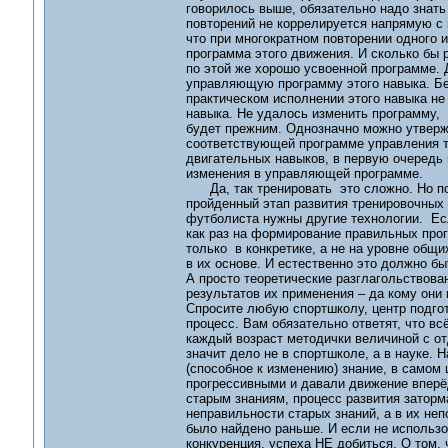
говорилось выше, обязательно надо знать 
повторений не коррелируется напрямую с 
что при многократном повторении одного 
программа этого движения. И сколько бы 
по этой же хорошо усвоенной программе. 
управляющую программу этого навыка. Без
практическом исполнении этого навыка не
навыка. Не удалось изменить программу, 
будет прежним. Однозначно можно утверж
соответствующей программе управления те
двигательных навыков, в первую очередь
изменения в управляющей программе.
Да, так тренировать это сложно. Но по-с
пройденный этап развития тренировочных 
футболиста нужны другие технологии. Ес
как раз на формирование правильных прог
только в конкретике, а не на уровне общи
в их основе. И естественно это должно бы
А просто теоретические разглагольствова
результатов их применения – да кому они
Спросите любую спортшколу, центр подгото
процесс. Вам обязательно ответят, что всё
каждый возраст методички величиной с от
значит дело не в спортшколе, а в науке. 
(способное к изменению) знание, в самом
прогрессивными и давали движение вперёд
старым знаниям, процесс развития заторма
неправильности старых знаний, а в их неп
было найдено раньше. И если не использов
конкуренция, успеха НЕ добиться. О том, 