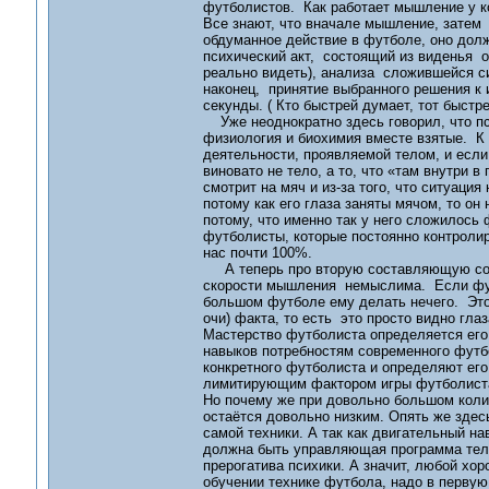
футболистов. Как работает мышление у ко
Все знают, что вначале мышление, затем 
обдуманное действие в футболе, оно дол
психический акт, состоящий из виденья о
реально видеть), анализа сложившейся с
наконец, принятие выбранного решения к
секунды. ( Кто быстрей думает, тот быстре
Уже неоднократно здесь говорил, что пс
физиология и биохимия вместе взятые. К 
деятельности, проявляемой телом, и если
виновато не тело, а то, что «там внутри 
смотрит на мяч и из-за того, что ситуация
потому как его глаза заняты мячом, то он
потому, что именно так у него сложилос
футболисты, которые постоянно контроли
нас почти 100%.
А теперь про вторую составляющую совре
скорости мышления немыслима. Если футб
большом футболе ему делать нечего. Это
очи) факта, то есть это просто видно глаз
Мастерство футболиста определяется ег
навыков потребностям современного футб
конкретного футболиста и определяют ег
лимитирующим фактором игры футболист
Но почему же при довольно большом коли
остаётся довольно низким. Опять же здесь
самой техники. А так как двигательный на
должна быть управляющая программа телом
прерогатива психики. А значит, любой хо
обучении технике футбола, надо в первую 