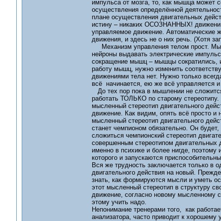
импульса от мозга, то, как мышца может 
осуществления определённой деятельност
плане осуществления двигательных дейс
истину – никаких ОСОЗНАННЫХ! движений 
управляемое движение. Автоматические ж
движения, и здесь не о них речь. (Хотя 
Механизм управления телом прост. Мысл
нейроны выдавать электрические импуль
сокращение мышц – мышцы сократились, и
работу мышц, нужно изменить соответств
движениями тела нет. Нужно только всег
всё начинается, ею же всё управляется и
До тех пор пока в мышлении не сложится
работать ТОЛЬКО по старому стереотипу. 
мысленный стереотип двигательного дейс
движение. Как видим, опять всё просто и
мысленный стереотип двигательного дейст
станет чемпионом обязательно. Он будет, 
сложиться чемпионский стереотип двигате
совершенным стереотипом двигательных д
именно в психике и более нигде, поэтому 
которого и запускаются приспособительн
Вся же трудность заключается только в 
двигательного действия на новый. Прежде
знать, как формируются мысли и уметь о
этот мысленный стереотип в структуру св
движение, согласно новому мысленному сте
этому учить надо.
Непонимание тренерами того, как работа
анализатора, часто приводит к хорошему