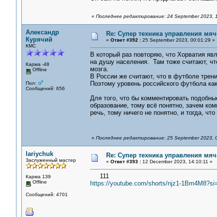
«
Последнее редактирование: 24 September 2023, 
Александр
Re: Супер техника управления мяч
Курячий
«
Ответ #392 :
25 September 2023, 00:01:29 »
КМС
В который раз повторяю, что Хорватия я
на душу населения. Там тоже считают, чт
Карма -48
мозга.
Offline
В России же считают, что в футболе трени
Поэтому уровень российского футбола как 
Пол:
Сообщений: 656
Для того, что бы комментировать подобны
образование, тому всё понятно, зачем ко
речь, тому ничего не понятно, и тогда, ч
«
Последнее редактирование: 25 September 2023, 
lariychuk
Re: Супер техника управления мяч
Заслуженный мастер
«
Ответ #393 :
12 December 2023, 14:10:11 »
111
Карма 139
Offline
https://youtube.com/shorts/njz1-1Bm4M8?s
Сообщений: 4701