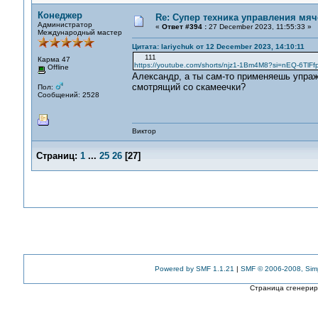
Конеджер
Re: Супер техника управления мяч
Администратор
«
Ответ #394 :
27 December 2023, 11:55:33 »
Международный мастер
Цитата: lariychuk от 12 December 2023, 14:10:11
111
Карма 47
https://youtube.com/shorts/njz1-1Bm4M8?si=nEQ-6TlF
Offline
Александр, а ты сам-то применяешь упраж
смотрящий со скамеечки?
Пол:
Сообщений: 2528
Виктор
Страниц:
1
...
25
26
[
27
]
Powered by SMF 1.1.21
|
SMF © 2006-2008, Sim
Страница сгенериро