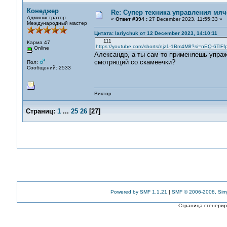
Конеджер
Re: Супер техника управления мяч
Администратор
«
Ответ #394 :
27 December 2023, 11:55:33 »
Международный мастер
Цитата: lariychuk от 12 December 2023, 14:10:11
111
Карма 47
https://youtube.com/shorts/njz1-1Bm4M8?si=nEQ-6TlF
Online
Александр, а ты сам-то применяешь упраж
смотрящий со скамеечки?
Пол:
Сообщений: 2533
Виктор
Страниц:
1
...
25
26
[
27
]
Powered by SMF 1.1.21
|
SMF © 2006-2008, Sim
Страница сгенериро