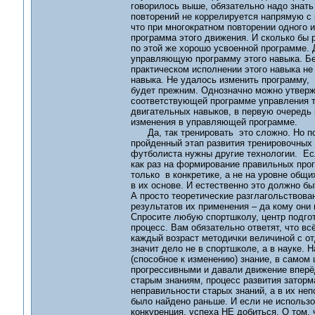
говорилось выше, обязательно надо знать 
повторений не коррелируется напрямую с 
что при многократном повторении одного 
программа этого движения. И сколько бы 
по этой же хорошо усвоенной программе. 
управляющую программу этого навыка. Без
практическом исполнении этого навыка не
навыка. Не удалось изменить программу, 
будет прежним. Однозначно можно утверж
соответствующей программе управления те
двигательных навыков, в первую очередь
изменения в управляющей программе.
Да, так тренировать это сложно. Но по-с
пройденный этап развития тренировочных 
футболиста нужны другие технологии. Ес
как раз на формирование правильных прог
только в конкретике, а не на уровне общи
в их основе. И естественно это должно бы
А просто теоретические разглагольствова
результатов их применения – да кому они
Спросите любую спортшколу, центр подгото
процесс. Вам обязательно ответят, что всё
каждый возраст методички величиной с от
значит дело не в спортшколе, а в науке. 
(способное к изменению) знание, в самом
прогрессивными и давали движение вперёд
старым знаниям, процесс развития заторма
неправильности старых знаний, а в их неп
было найдено раньше. И если не использов
конкуренция, успеха НЕ добиться. О том, 