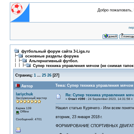
Добро пожаловать,
пер
футбольный форум сайта 3-Liga.ru
основные разделы форума
Альтернативный футбол.
Супер техника управления мячом (не снимая тапок!
Страниц:
1
...
25
26
[
27
]
Тема: Супер техника управления мячом 
Автор
lariychuk
Re: Супер техника управления мяч
Заслуженный мастер
«
Ответ #390 :
24 September 2023, 14:31:58 »
Нашел статью Курячего.- Или всем понятно
Карма 139
Offline
вторник, 23 января 2018 г.
Сообщений: 4701
ФОРМИРОВАНИЕ СПОРТИВНЫХ ДВИГА