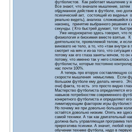
футболистов. Как работает мышление у ко
Все знают, что вначале мышление, затем 
обдуманное действие в футболе, оно дол
психический акт, состоящий из виденья о
реально видеть), анализа сложившейся с
наконец, принятие выбранного решения к
секунды. ( Кто быстрей думает, тот быстре
Уже неоднократно здесь говорил, что пс
физиология и биохимия вместе взятые. К 
деятельности, проявляемой телом, и если
виновато не тело, а то, что «там внутри 
смотрит на мяч и из-за того, что ситуация
потому как его глаза заняты мячом, то он
потому, что именно так у него сложилос
футболисты, которые постоянно контроли
нас почти 100%.
А теперь про вторую составляющую совре
скорости мышления немыслима. Если футб
большом футболе ему делать нечего. Это
очи) факта, то есть это просто видно глаз
Мастерство футболиста определяется ег
навыков потребностям современного футб
конкретного футболиста и определяют ег
лимитирующим фактором игры футболист
Но почему же при довольно большом коли
остаётся довольно низким. Опять же здесь
самой техники. А так как двигательный на
должна быть управляющая программа телом
прерогатива психики. А значит, любой хо
обучении технике футбола, надо в первую 