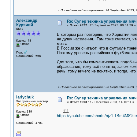
«
Последнее редактирование: 24 September 2023, 
Александр
Re: Супер техника управления мяч
Курячий
«
Ответ #392 :
25 September 2023, 00:01:29 »
КМС
В который раз повторяю, что Хорватия я
на душу населения. Там тоже считают, чт
Карма -48
мозга.
Offline
В России же считают, что в футболе трени
Поэтому уровень российского футбола как 
Пол:
Сообщений: 656
Для того, что бы комментировать подобны
образование, тому всё понятно, зачем ко
речь, тому ничего не понятно, и тогда, ч
«
Последнее редактирование: 25 September 2023, 
lariychuk
Re: Супер техника управления мяч
Заслуженный мастер
«
Ответ #393 :
12 December 2023, 14:10:11 »
111
Карма 139
Offline
https://youtube.com/shorts/njz1-1Bm4M8?s
Сообщений: 4701