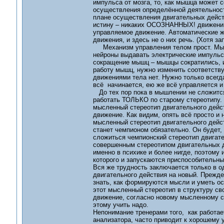
импульса от мозга, то, как мышца может 
осуществления определённой деятельност
плане осуществления двигательных дейс
истину – никаких ОСОЗНАННЫХ! движений 
управляемое движение. Автоматические ж
движения, и здесь не о них речь. (Хотя 
Механизм управления телом прост. Мысл
нейроны выдавать электрические импуль
сокращение мышц – мышцы сократились, и
работу мышц, нужно изменить соответств
движениями тела нет. Нужно только всег
всё начинается, ею же всё управляется и
До тех пор пока в мышлении не сложится
работать ТОЛЬКО по старому стереотипу. 
мысленный стереотип двигательного дейс
движение. Как видим, опять всё просто и
мысленный стереотип двигательного дейст
станет чемпионом обязательно. Он будет, 
сложиться чемпионский стереотип двигате
совершенным стереотипом двигательных д
именно в психике и более нигде, поэтому 
которого и запускаются приспособительн
Вся же трудность заключается только в 
двигательного действия на новый. Прежде
знать, как формируются мысли и уметь о
этот мысленный стереотип в структуру св
движение, согласно новому мысленному сте
этому учить надо.
Непонимание тренерами того, как работа
анализатора, часто приводит к хорошему