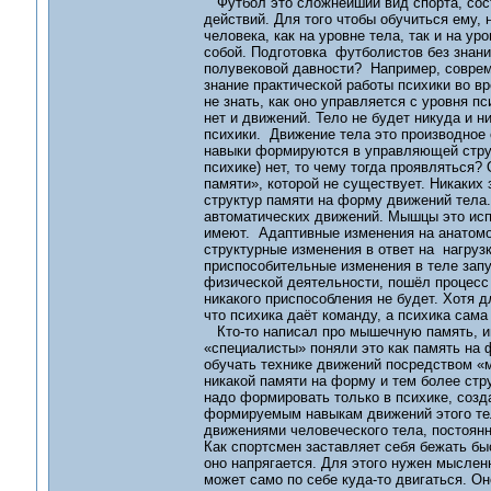
Футбол это сложнейший вид спорта, сост
действий. Для того чтобы обучиться ему,
человека, как на уровне тела, так и на ур
собой. Подготовка футболистов без знани
полувековой давности? Например, соврем
знание практической работы психики во вр
не знать, как оно управляется с уровня 
нет и движений. Тело не будет никуда и н
психики. Движение тела это производное 
навыки формируются в управляющей структ
психике) нет, то чему тогда проявляться
памяти», которой не существует. Никаких
структур памяти на форму движений тела
автоматических движений. Мышцы это исп
имеют. Адаптивные изменения на анатомо-
структурные изменения в ответ на нагрузк
приспособительные изменения в теле запу
физической деятельности, пошёл процесс п
никакого приспособления не будет. Хотя д
что психика даёт команду, а психика са
Кто-то написал про мышечную память, им
«специалисты» поняли это как память на 
обучать технике движений посредством «м
никакой памяти на форму и тем более стру
надо формировать только в психике, соз
формируемым навыкам движений этого тел
движениями человеческого тела, постоян
Как спортсмен заставляет себя бежать быс
оно напрягается. Для этого нужен мысленн
может само по себе куда-то двигаться. О