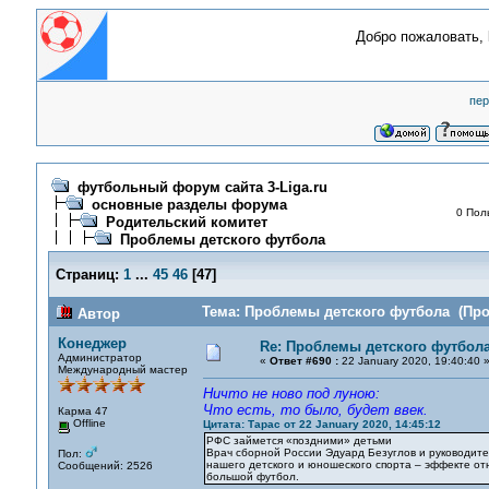
Добро пожаловать,
пер
футбольный форум сайта 3-Liga.ru
основные разделы форума
0 Пол
Родительский комитет
Проблемы детского футбола
Страниц:
1
...
45
46
[
47
]
Тема: Проблемы детского футбола (Проч
Автор
Конеджер
Re: Проблемы детского футбол
Администратор
«
Ответ #690 :
22 January 2020, 19:40:40 
Международный мастер
Ничто не ново под луною:
Что есть, то было, будет ввек.
Карма 47
Offline
Цитата: Тарас от 22 January 2020, 14:45:12
РФС займется «поздними» детьми
Врач сборной России Эдуард Безуглов и руководит
Пол:
нашего детского и юношеского спорта – эффекте отн
Сообщений: 2526
большой футбол.