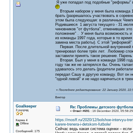
Я уже попадал под подобные "реформы" 
Вторым набором у меня была команда 19
брать (разрешалось участвовать в соревн
этом была следующая: в различных Чемпи
Родившиеся 1 августа текущего - 31 июля
чиновников "от футбола", отменивших это
положение" . У меня была возможность и 
из команды 1997 года, которые в то время 
замена места работы). С этой "реформой" 
Первая. После длительной внутренней бо
тренировал более трёх лет. Любомир спок
заставили принять такое решение. Парень
Вторая. Был у меня в команде 1998 года 
году так же не затерялся бы. Очень талан
удавалось это делать (родители работали 
передал Сашу в другую команду. Вот он н
"одной левой" и не надо карячиться в тре
«
Последнее редактирование: 22 January 2020, 22:
Виктор
Goalkeeper
Re: Проблемы детского футбола
3 разряд
«
Ответ #691 :
16 December 2020, 05:58:25
https://mosff.ru/2020/12/bolshoe-intervyu-
Карма 4
Offline
karere-trenera-i-detskom-futbole/
Сейчас ведь какая система оценки – если 
Сообщений: 175