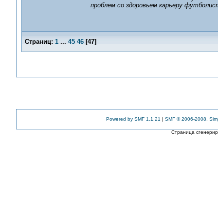
проблем со здоровьем карьеру футболис
Страниц:
1
...
45
46
[
47
]
Powered by SMF 1.1.21
|
SMF © 2006-2008, Sim
Страница сгенериро