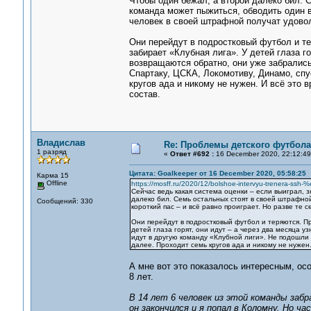
Чтобы один бежал, а второй далеко бил. 
команда может пыжиться, обводить один в 
человек в своей штрафной получат удовол
Они перейдут в подростковый футбол и те
забирает «Клубная лига». У детей глаза г
возвращаются обратно, они уже забрались
Спартаку, ЦСКА, Локомотиву, Динамо, спу
кругов ада и никому не нужен. И всё это в
состав.
Владислав
Re: Проблемы детского футбола
1 разряд
«
Ответ #692 :
16 December 2020, 22:12:49
Цитата: Goalkeeper от 16 December 2020, 05:58:25
Карма 15
Offline
https://mosff.ru/2020/12/bolshoe-intervyu-trenera-ssh-
Сейчас ведь какая система оценки – если выиграл, 
далеко бил. Семь остальных стоят в своей штрафной
Сообщений: 330
короткий пас – и всё равно проиграет. Но разве те 
Они перейдут в подростковый футбол и теряются. Пр
детей глаза горят, они идут – а через два месяца у
идут в другую команду «Клубной лиги». Не подошли 
далее. Проходит семь кругов ада и никому не нужен.
А мне вот это показалось интересным, осо
8 лет.
В 14 лет 6 человек из этой команды забр
он закончился и я попал в Коломну. Но 