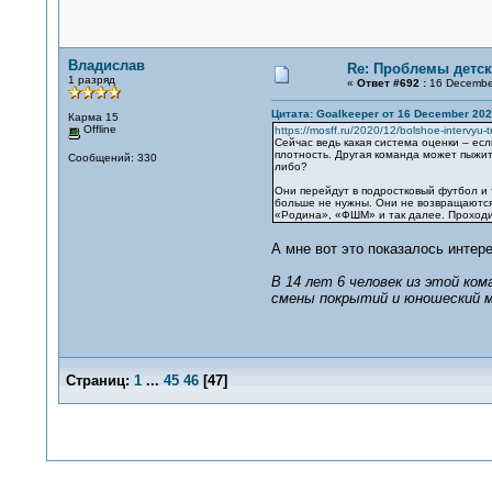
Владислав
Re: Проблемы детск
1 разряд
«
Ответ #692 :
16 December
Цитата: Goalkeeper от 16 December 202
Карма 15
Offline
https://mosff.ru/2020/12/bolshoe-intervyu
Сейчас ведь какая система оценки – ес
плотность. Другая команда может пыжить
Сообщений: 330
либо?
Они перейдут в подростковый футбол и т
больше не нужны. Они не возвращаются 
«Родина», «ФШМ» и так далее. Проходит 
А мне вот это показалось интере
В 14 лет 6 человек из этой ком
смены покрытий и юношеский м
Страниц:
1
...
45
46
[
47
]