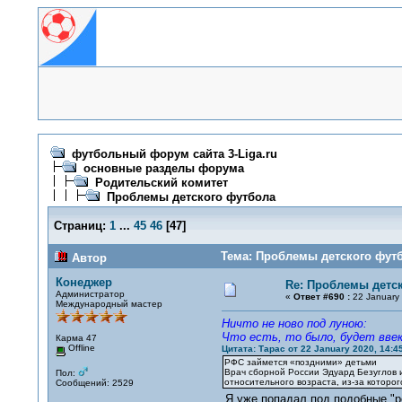
футбольный форум сайта 3-Liga.ru
основные разделы форума
Родительский комитет
Проблемы детского футбола
Страниц:
1
...
45
46
[
47
]
Тема: Проблемы детского футб
Автор
Конеджер
Re: Проблемы детс
Администратор
«
Ответ #690 :
22 January 
Международный мастер
Ничто не ново под луною:
Что есть, то было, будет вве
Карма 47
Offline
Цитата: Тарас от 22 January 2020, 14:4
РФС займется «поздними» детьми
Врач сборной России Эдуард Безуглов 
Пол:
относительного возраста, из-за которо
Сообщений: 2529
Я уже попадал под подобные "