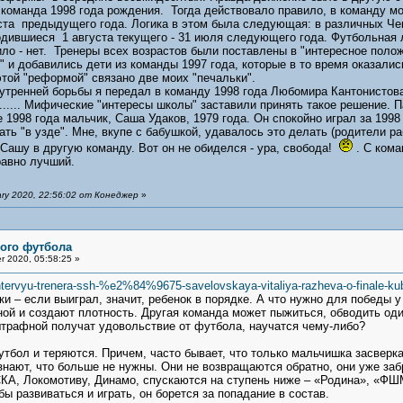
манда 1998 года рождения. Тогда действовало правило, в команду мож
ста предыдущего года. Логика в этом была следующая: в различных Че
дившиеся 1 августа текущего - 31 июля следующего года. Футбольная л
ло - нет. Тренеры всех возрастов были поставлены в "интересное поло
 и добавились дети из команды 1997 года, которые в то время оказались
этой "реформой" связано две моих "печальки".
ренней борьбы я передал в команду 1998 года Любомира Кантонистова,
о...... Мифические "интересы школы" заставили принять такое решение. 
998 года мальчик, Саша Удаков, 1979 года. Он спокойно играл за 1998 
ть "в узде". Мне, вкупе с бабушкой, удавалось это делать (родители ра
 Сашу в другую команду. Вот он не обиделся - ура, свобода!
. С кома
равно лучший.
ry 2020, 22:56:02 от Конеджер
»
ого футбола
 2020, 05:58:25 »
intervyu-trenera-ssh-%e2%84%9675-savelovskaya-vitaliya-razheva-o-finale-ku
ки – если выиграл, значит, ребенок в порядке. А что нужно для победы
ой и создают плотность. Другая команда может пыжиться, обводить один 
штрафной получат удовольствие от футбола, научатся чему-либо?
бол и теряются. Причем, часто бывает, что только мальчишка засверкал 
узнают, что больше не нужны. Они не возвращаются обратно, они уже заб
КА, Локомотиву, Динамо, спускаются на ступень ниже – «Родина», «ФШМ
бы развиваться и играть, он борется за попадание в состав.