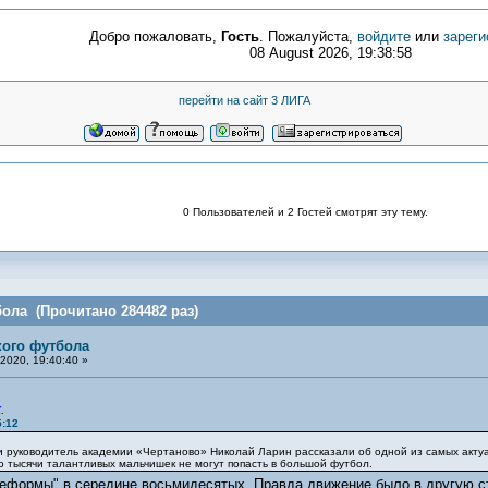
Добро пожаловать,
Гость
. Пожалуйста,
войдите
или
зареги
08 August 2026, 19:38:58
перейти на сайт 3 ЛИГА
0 Пользователей и 2 Гостей смотрят эту тему.
ола (Прочитано 284482 раз)
кого футбола
2020, 19:40:40 »
к.
5:12
и руководитель академии «Чертаново» Николай Ларин рассказали об одной из самых акту
го тысячи талантливых мальчишек не могут попасть в большой футбол.
реформы" в середине восьмидесятых. Правда движение было в другую 