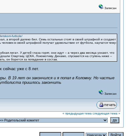
Записан
detskom-futbole/
жал, а второй далеко бил. Семь остальных стоят в своей штрафной и создают
мь человек в своей штрафной получат удовольствие от футбола, научатся чему-
бная лига». У детей глаза горят, они идут – а через два месяца узнают, что
одошли Спартаку, ЦСКА, Локомотиву, Динамо, спускаются на ступень ниже –
ть, он борется за попадание в состав.
 сейчас уже с 8 лет.
ры. В 19 лет он закончился и я попал в Коломну. Но частые
футболиста пришлось закончить
Записан
« предыдущая тема
следующая тема »