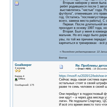
Вторым набором у меня была ко
ребят родившихся после 1 авгу
выставлялись "чистые" года. Ро
футбола", отменивших это прави
год. Остались "послеавгустовцы"
всего, замена места работы). С 
Первая. После длительной внут
проходил в основу 1997 года, н
Вторая. Был у меня в команде 1
мальчик. Но его надо было держа
увы, по той же причине передал
карячиться в тренировках - всё 
«
Последнее редактирование: 22 Janua
Виктор
Goalkeeper
Re: Проблемы детск
3 разряд
«
Ответ #691 :
16 December
https://mosff.ru/2020/12/bolshoe-
Карма 4
Offline
Сейчас ведь какая система оцен
остальных стоят в своей штрафн
Сообщений: 175
разве те семь человек в своей 
Они перейдут в подростковый фут
они идут – а через два месяца 
лиги». Не подошли Спартаку, ЦС
И всё это время вместо того что