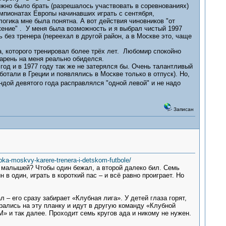
но было брать (разрешалось участвовать в соревнованиях)
мпионатах Европы начинавших играть с сентября,
огика мне была понятна. А вот действия чиновников "от
жение" . У меня была возможность и я выбрал чистый 1997
 без тренера (переехал в другой район, а в Москве это, чаще
 которого тренировал более трёх лет. Любомир спокойно
Парень на меня реально обиделся.
год и в 1977 году так же не затерялся бы. Очень талантливый
ботали в Греции и появлялись в Москве только в отпуск). Но,
ндой девятого года расправлялся "одной левой" и не надо
Записан
bka-moskvy-karere-trenera-i-detskom-futbole/
 у малышей? Чтобы один бежал, а второй далеко бил. Семь
в один, играть в короткий пас – и всё равно проиграет. Но
– его сразу забирает «Клубная лига». У детей глаза горят,
рались на эту планку и идут в другую команду «Клубной
» и так далее. Проходит семь кругов ада и никому не нужен.