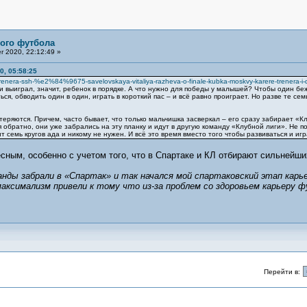
ого футбола
 2020, 22:12:49 »
0, 05:58:25
-trenera-ssh-%e2%84%9675-savelovskaya-vitaliya-razheva-o-finale-kubka-moskvy-karere-trenera-i-
ли выиграл, значит, ребенок в порядке. А что нужно для победы у малышей? Чтобы один бе
ся, обводить один в один, играть в короткий пас – и всё равно проиграет. Но разве те се
еряются. Причем, часто бывает, что только мальчишка засверкал – его сразу забирает «Клу
обратно, они уже забрались на эту планку и идут в другую команду «Клубной лиги». Не п
семь кругов ада и никому не нужен. И всё это время вместо того чтобы развиваться и игра
сным, особенно с учетом того, что в Спартаке и КЛ отбирают сильнейших
анды забрали в «Спартак» и так начался мой спартаковский этап карье
аксимализм привели к тому что из-за проблем со здоровьем карьеру 
Перейти в: