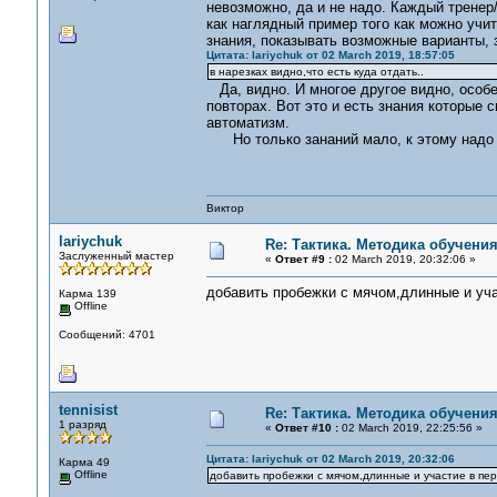
невозможно, да и не надо. Каждый тренер
как наглядный пример того как можно учи
знания, показывать возможные варианты, з
Цитата: lariychuk от 02 March 2019, 18:57:05
в нарезках видно,что есть куда отдать..
Да, видно. И многое другое видно, особен
повторах. Вот это и есть знания которые 
автоматизм.
Но только зананий мало, к этому надо д
Виктор
lariychuk
Re: Тактика. Методика обучени
Заслуженный мастер
«
Ответ #9 :
02 March 2019, 20:32:06 »
добавить пробежки с мячом,длинные и учас
Карма 139
Offline
Сообщений: 4701
tennisist
Re: Тактика. Методика обучени
1 разряд
«
Ответ #10 :
02 March 2019, 22:25:56 »
Цитата: lariychuk от 02 March 2019, 20:32:06
Карма 49
Offline
добавить пробежки с мячом,длинные и участие в пере