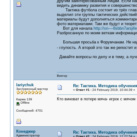
другим заинтересованным лицам. Если нам
видить динамику развития и совершенст
Тактика футбола состоит из трёх главны
выделил эти группы тактических действи
материалы будут дополняться комментария
фото материалами. Там же будут и теоре
Вот для начала
http://xn----8sbbn7arsji
Разбросанную по моим веткам информацию п
Большая просьба к Форумчанам. Не надо 
- глупость. А второй это так же репостит
Давайте вопросы по делу и в тему, а луч
Виктор
lariychuk
Re: Тактика. Методика обучени
Заслуженный мастер
«
Ответ #1 :
24 February 2019, 10:44:39 »
Кто виноват в потере мяча- игрок с мячом
Карма 139
Offline
Сообщений: 4701
Конеджер
Re: Тактика. Методика обучени
Администратор
«
Ответ #2 :
24 February 2019, 12:22:54 »