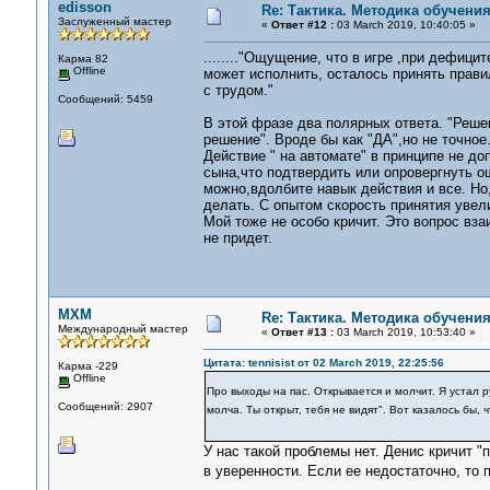
edisson
Re: Тактика. Методика обучени
Заслуженный мастер
«
Ответ #12 :
03 March 2019, 10:40:05 »
........"Ощущение, что в игре ,при дефиц
Карма 82
Offline
может исполнить, осталось принять прави
с трудом."
Сообщений: 5459
В этой фразе два полярных ответа. "Реше
решение". Вроде бы как "ДА",но не точное
Действие " на автомате" в принципе не д
сына,что подтвердить или опровергнуть о
можно,вдолбите навык действия и все. Но
делать. С опытом скорость принятия увели
Мой тоже не особо кричит. Это вопрос вз
не придет.
MXM
Re: Тактика. Методика обучени
Международный мастер
«
Ответ #13 :
03 March 2019, 10:53:40 »
Цитата: tennisist от 02 March 2019, 22:25:56
Карма -229
Offline
Про выходы на пас. Открывается и молчит. Я устал р
Сообщений: 2907
молча. Ты открыт, тебя не видят". Вот казалось бы,
У нас такой проблемы нет. Денис кричит "
в уверенности. Если ее недостаточно, то