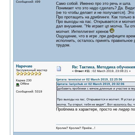
Сообщений: 499
Само собой. Именно про это речь и шла.
Понимает что это надо сделать? Да. Видит
(не то чтобы делает и не получается). Эт
Про протащить на дриблинге. Как только в
Про выходы на пас. Открывается и молчит.
дал внушение. "Не играет цп молча. Ты отк
молчит. Интеллигент хренов
Ощущение, что в игре ,при дефиците врем
исполнить, осталось принять правильное 
трудом.
Наречие
Re: Тактика. Методика обучени
Заслуженный мастер
«
Ответ #11 :
02 March 2019, 23:08:21 »
Цитата: tennisist от 02 March 2019, 22:25:56
Карма 230
Offline
Цитата: lariychuk от 02 March 2019, 20:32:06
добавить пробежки с мячом,длинные и участие в пер
Сообщений: 5319
Про выходы на пас. Открывается и молчит. Я устал р
молча. Ты открыт, тебя не видят". Вот казалось бы,
Проблема в характере, просто не лидер по
Кролик? Кролик? Приём...!