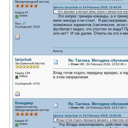
Международный мастер
Цитата: lariychuk от 24 February 2019, 10:44:39
Кто виноват в потере мяча- игрок с мячом или игр
Карма 47
Online
Это вопрос тренера команды, а я тренер 
меня никогда и не стоит. Я рассматриваю 
Пол:
возможных вариантов (тактических, если 
Сообщений: 2532
футболист видел, что упустил из вида? 
или нет? И так далее. Ответы на эти и м
Виктор
lariychuk
Re: Тактика. Методика обучени
Заслуженный мастер
«
Ответ #3 :
24 February 2019, 13:02:36 »
Влад готов отдать передачу вразрез, а па
Карма 139
Offline
в этом направлении
Сообщений: 4701
Конеджер
Re: Тактика. Методика обучени
Администратор
«
Ответ #4 :
24 February 2019, 14:17:39 »
Международный мастер
Цитата: lariychuk от 24 February 2019, 13:02:36
Влад готов отдать передачу вразрез, а партнер не
Карма 47
Online
Учу Влада анализировать действия партнё