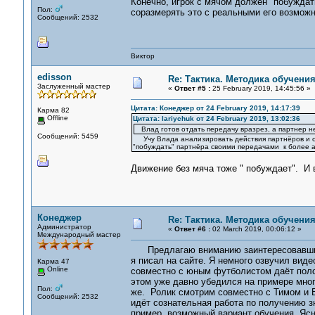
Конечно, игрок с мячом должен "побуждат
Пол:
соразмерять это с реальными его возмож
Сообщений: 2532
Виктор
edisson
Re: Тактика. Методика обучени
Заслуженный мастер
«
Ответ #5 :
25 February 2019, 14:45:56 »
Цитата: Конеджер от 24 February 2019, 14:17:39
Карма 82
Offline
Цитата: lariychuk от 24 February 2019, 13:02:36
Влад готов отдать передачу вразрез, а партнер не
Сообщений: 5459
Учу Влада анализировать действия партнёров и оце
"побуждать" партнёра своими передачами к более 
Движение без мяча тоже " побуждает". И 
Конеджер
Re: Тактика. Методика обучени
Администратор
«
Ответ #6 :
02 March 2019, 00:06:12 »
Международный мастер
Предлагаю вниманию заинтересовавших 
я писал на сайте. Я немного озвучил вид
Карма 47
Online
совместно с юным футболистом даёт поло
этом уже давно убедился на примере мног
Пол:
же. Ролик смотрим совместно с Тимом и 
Сообщений: 2532
идёт сознательная работа по получению зн
пример, возможный вариант обучения. Яс