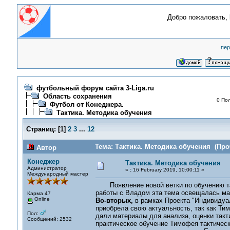
Добро пожаловать,
пер
футбольный форум сайта 3-Liga.ru
Область сохранения
0 Пол
Футбол от Конеджера.
Тактика. Методика обучения
Страниц:
[
1
]
2
3
...
12
Тема: Тактика. Методика обучения (Про
Автор
Конеджер
Тактика. Методика обучения
Администратор
«
:
16 February 2019, 10:00:11 »
Международный мастер
Появление новой ветки по обучению та
работы с Владом эта тема освещалась мал
Карма 47
Online
Во-вторых,
в рамках Проекта "Индивидуа
приобрела свою актуальность, так как Ти
Пол:
дали материалы для анализа, оценки такт
Сообщений: 2532
практическое обучение Тимофея тактичес