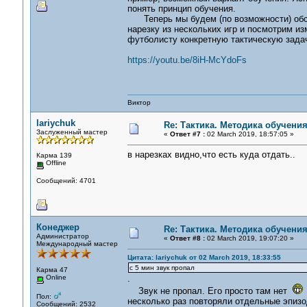
понять принцип обучения.
Теперь мы будем (по возможности) обсуж
нарезку из нескольких игр и посмотрим из
футболисту конкретную тактическую задач
https://youtu.be/8iH-McYdoFs
Виктор
lariychuk
Re: Тактика. Методика обучени
Заслуженный мастер
«
Ответ #7 :
02 March 2019, 18:57:05 »
в нарезках видно,что есть куда отдать..
Карма 139
Offline
Сообщений: 4701
Конеджер
Re: Тактика. Методика обучени
Администратор
«
Ответ #8 :
02 March 2019, 19:07:20 »
Международный мастер
Цитата: lariychuk от 02 March 2019, 18:33:55
c 5 мин звук пропал
Карма 47
Online
.
Звук не пропал. Его просто там нет
Пол:
несколько раз повторяли отдельные эпизо
Сообщений: 2532