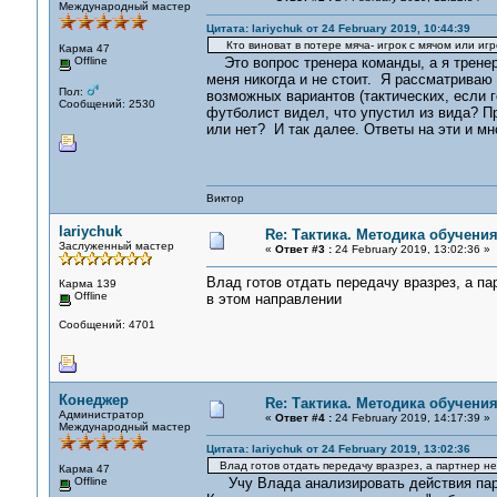
Международный мастер
Цитата: lariychuk от 24 February 2019, 10:44:39
Кто виноват в потере мяча- игрок с мячом или игр
Карма 47
Offline
Это вопрос тренера команды, а я тренер 
меня никогда и не стоит. Я рассматриваю 
Пол:
возможных вариантов (тактических, если 
Сообщений: 2530
футболист видел, что упустил из вида? 
или нет? И так далее. Ответы на эти и м
Виктор
lariychuk
Re: Тактика. Методика обучени
Заслуженный мастер
«
Ответ #3 :
24 February 2019, 13:02:36 »
Влад готов отдать передачу вразрез, а па
Карма 139
Offline
в этом направлении
Сообщений: 4701
Конеджер
Re: Тактика. Методика обучени
Администратор
«
Ответ #4 :
24 February 2019, 14:17:39 »
Международный мастер
Цитата: lariychuk от 24 February 2019, 13:02:36
Влад готов отдать передачу вразрез, а партнер не
Карма 47
Offline
Учу Влада анализировать действия партнё