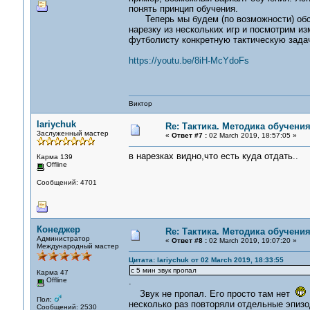
понять принцип обучения.
Теперь мы будем (по возможности) обсуж
нарезку из нескольких игр и посмотрим из
футболисту конкретную тактическую задач
https://youtu.be/8iH-McYdoFs
Виктор
lariychuk
Re: Тактика. Методика обучени
Заслуженный мастер
«
Ответ #7 :
02 March 2019, 18:57:05 »
в нарезках видно,что есть куда отдать..
Карма 139
Offline
Сообщений: 4701
Конеджер
Re: Тактика. Методика обучени
Администратор
«
Ответ #8 :
02 March 2019, 19:07:20 »
Международный мастер
Цитата: lariychuk от 02 March 2019, 18:33:55
c 5 мин звук пропал
Карма 47
Offline
.
Звук не пропал. Его просто там нет
Пол:
несколько раз повторяли отдельные эпизо
Сообщений: 2530