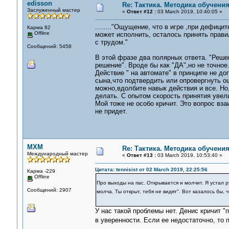
edisson
Re: Тактика. Методика обучени
Заслуженный мастер
«
Ответ #12 :
03 March 2019, 10:40:05 »
........"Ощущение, что в игре ,при дефиц
Карма 82
Offline
может исполнить, осталось принять прави
с трудом."
Сообщений: 5458
В этой фразе два полярных ответа. "Реше
решение". Вроде бы как "ДА",но не точное
Действие " на автомате" в принципе не д
сына,что подтвердить или опровергнуть о
можно,вдолбите навык действия и все. Но
делать. С опытом скорость принятия увели
Мой тоже не особо кричит. Это вопрос вз
не придет.
MXM
Re: Тактика. Методика обучени
Международный мастер
«
Ответ #13 :
03 March 2019, 10:53:40 »
Цитата: tennisist от 02 March 2019, 22:25:56
Карма -229
Offline
Про выходы на пас. Открывается и молчит. Я устал р
Сообщений: 2907
молча. Ты открыт, тебя не видят". Вот казалось бы,
У нас такой проблемы нет. Денис кричит "
в уверенности. Если ее недостаточно, то