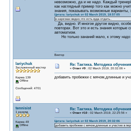
невозможно, да и не надо. Каждый тренер
как наглядный пример того как можно учи
знания, показывать возможные варианты, з
Цитата: lariychuk от 02 March 2019, 18:57:05
в нарезках видно,что есть куда отдать..
Да, видно. И многое другое видно, особен
повторах. Вот это и есть знания которые 
автоматизм.
Но только зананий мало, к этому надо д
Виктор
lariychuk
Re: Тактика. Методика обучени
Заслуженный мастер
«
Ответ #9 :
02 March 2019, 20:32:06 »
добавить пробежки с мячом,длинные и учас
Карма 139
Offline
Сообщений: 4701
tennisist
Re: Тактика. Методика обучени
1 разряд
«
Ответ #10 :
02 March 2019, 22:25:56 »
Цитата: lariychuk от 02 March 2019, 20:32:06
Карма 49
Offline
добавить пробежки с мячом,длинные и участие в пере