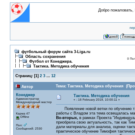
Добро пожаловать,
пер
футбольный форум сайта 3-Liga.ru
Область сохранения
0 Пол
Футбол от Конеджера.
Тактика. Методика обучения
Страниц:
[
1
]
2
3
...
12
Тема: Тактика. Методика обучения (Про
Автор
Конеджер
Тактика. Методика обучения
Администратор
«
:
16 February 2019, 10:00:11 »
Международный мастер
Появление новой ветки по обучению та
работы с Владом эта тема освещалась мал
Карма 47
Offline
Во-вторых,
в рамках Проекта "Индивидуа
приобрела свою актуальность, так как Ти
Пол:
дали материалы для анализа, оценки такт
Сообщений: 2530
практическое обучение Тимофея тактичес