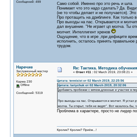
Сообщений: 499
Само собой. Именно про это речь и шла.
Понимает что это надо сделать? Да. Видит
(не то чтобы делает и не получается). Эт
Про протащить на дриблинге. Как только в
Про выходы на пас. Открывается и молчит.
дал внушение. "Не играет цп молча. Ты отк
молчит. Интеллигент хренов
Ощущение, что в игре ,при дефиците врем
исполнить, осталось принять правильное 
трудом.
Наречие
Re: Тактика. Методика обучени
Заслуженный мастер
«
Ответ #11 :
02 March 2019, 23:08:21 »
Цитата: tennisist от 02 March 2019, 22:25:56
Карма 230
Offline
Цитата: lariychuk от 02 March 2019, 20:32:06
добавить пробежки с мячом,длинные и участие в пер
Сообщений: 5319
Про выходы на пас. Открывается и молчит. Я устал р
молча. Ты открыт, тебя не видят". Вот казалось бы,
Проблема в характере, просто не лидер по
Кролик? Кролик? Приём...!