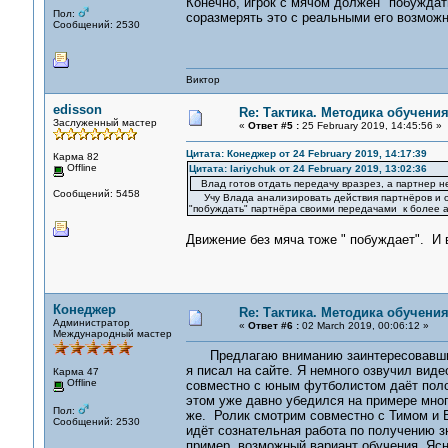
Конечно, игрок с мячом должен "побуждат
Пол:
соразмерять это с реальными его возмож
Сообщений: 2530
Виктор
edisson
Re: Тактика. Методика обучени
Заслуженный мастер
«
Ответ #5 :
25 February 2019, 14:45:56 »
Цитата: Конеджер от 24 February 2019, 14:17:39
Карма 82
Offline
Цитата: lariychuk от 24 February 2019, 13:02:36
Влад готов отдать передачу вразрез, а партнер не
Сообщений: 5458
Учу Влада анализировать действия партнёров и оце
"побуждать" партнёра своими передачами к более 
Движение без мяча тоже " побуждает". И 
Конеджер
Re: Тактика. Методика обучени
Администратор
«
Ответ #6 :
02 March 2019, 00:06:12 »
Международный мастер
Предлагаю вниманию заинтересовавших 
я писал на сайте. Я немного озвучил вид
Карма 47
Offline
совместно с юным футболистом даёт поло
этом уже давно убедился на примере мног
Пол:
же. Ролик смотрим совместно с Тимом и 
Сообщений: 2530
идёт сознательная работа по получению зн
пример, возможный вариант обучения. Яс