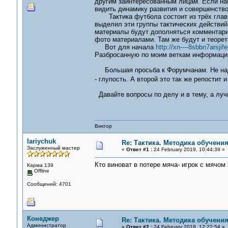
другим заинтересованным лицам. Если нам
видить динамику развития и совершенст
Тактика футбола состоит из трёх главны
выделил эти группы тактических действи
материалы будут дополняться комментария
фото материалами. Там же будут и теоре
Вот для начала
http://xn----8sbbn7arsji
Разбросанную по моим веткам информацию п
Большая просьба к Форумчанам. Не надо 
- глупость. А второй это так же репостит
Давайте вопросы по делу и в тему, а луч
Виктор
lariychuk
Re: Тактика. Методика обучени
Заслуженный мастер
«
Ответ #1 :
24 February 2019, 10:44:39 »
Кто виноват в потере мяча- игрок с мячом
Карма 139
Offline
Сообщений: 4701
Конеджер
Re: Тактика. Методика обучени
Администратор
«
Ответ #2 :
24 February 2019, 12:22:54 »