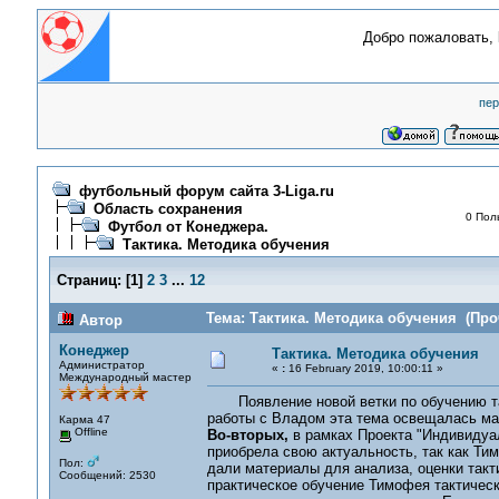
Добро пожаловать,
пер
футбольный форум сайта 3-Liga.ru
Область сохранения
0 Пол
Футбол от Конеджера.
Тактика. Методика обучения
Страниц:
[
1
]
2
3
...
12
Тема: Тактика. Методика обучения (Про
Автор
Конеджер
Тактика. Методика обучения
Администратор
«
:
16 February 2019, 10:00:11 »
Международный мастер
Появление новой ветки по обучению та
работы с Владом эта тема освещалась мал
Карма 47
Offline
Во-вторых,
в рамках Проекта "Индивидуа
приобрела свою актуальность, так как Ти
Пол:
дали материалы для анализа, оценки такт
Сообщений: 2530
практическое обучение Тимофея тактичес