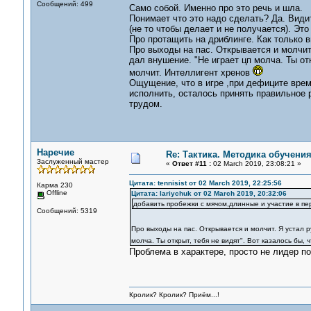
Сообщений: 499
Само собой. Именно про это речь и шла.
Понимает что это надо сделать? Да. Видит
(не то чтобы делает и не получается). Эт
Про протащить на дриблинге. Как только в
Про выходы на пас. Открывается и молчит.
дал внушение. "Не играет цп молча. Ты отк
молчит. Интеллигент хренов
Ощущение, что в игре ,при дефиците врем
исполнить, осталось принять правильное 
трудом.
Наречие
Re: Тактика. Методика обучени
Заслуженный мастер
«
Ответ #11 :
02 March 2019, 23:08:21 »
Цитата: tennisist от 02 March 2019, 22:25:56
Карма 230
Offline
Цитата: lariychuk от 02 March 2019, 20:32:06
добавить пробежки с мячом,длинные и участие в пер
Сообщений: 5319
Про выходы на пас. Открывается и молчит. Я устал р
молча. Ты открыт, тебя не видят". Вот казалось бы,
Проблема в характере, просто не лидер по
Кролик? Кролик? Приём...!