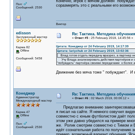
Конечно, игрок с мячом должен "побуждат
Пол:
соразмерять это с реальными его возмож
Сообщений: 2530
Виктор
edisson
Re: Тактика. Методика обучени
Заслуженный мастер
«
Ответ #5 :
25 February 2019, 14:45:56 »
Цитата: Конеджер от 24 February 2019, 14:17:39
Карма 82
Offline
Цитата: lariychuk от 24 February 2019, 13:02:36
Влад готов отдать передачу вразрез, а партнер не
Сообщений: 5458
Учу Влада анализировать действия партнёров и оце
"побуждать" партнёра своими передачами к более 
Движение без мяча тоже " побуждает". И 
Конеджер
Re: Тактика. Методика обучени
Администратор
«
Ответ #6 :
02 March 2019, 00:06:12 »
Международный мастер
Предлагаю вниманию заинтересовавших 
я писал на сайте. Я немного озвучил вид
Карма 47
Offline
совместно с юным футболистом даёт поло
этом уже давно убедился на примере мног
Пол:
же. Ролик смотрим совместно с Тимом и 
Сообщений: 2530
идёт сознательная работа по получению зн
пример, возможный вариант обучения. Яс