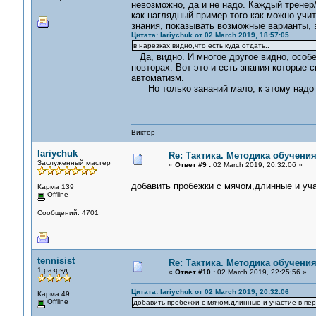
невозможно, да и не надо. Каждый тренер
как наглядный пример того как можно учи
знания, показывать возможные варианты, з
Цитата: lariychuk от 02 March 2019, 18:57:05
в нарезках видно,что есть куда отдать..
Да, видно. И многое другое видно, особен
повторах. Вот это и есть знания которые 
автоматизм.
Но только зананий мало, к этому надо д
Виктор
lariychuk
Re: Тактика. Методика обучени
Заслуженный мастер
«
Ответ #9 :
02 March 2019, 20:32:06 »
добавить пробежки с мячом,длинные и учас
Карма 139
Offline
Сообщений: 4701
tennisist
Re: Тактика. Методика обучени
1 разряд
«
Ответ #10 :
02 March 2019, 22:25:56 »
Цитата: lariychuk от 02 March 2019, 20:32:06
Карма 49
Offline
добавить пробежки с мячом,длинные и участие в пере