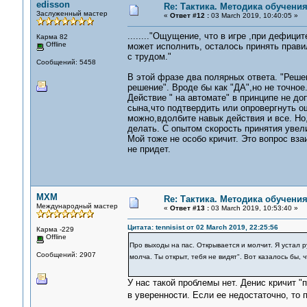
edisson
Re: Тактика. Методика обучени
Заслуженный мастер
«
Ответ #12 :
03 March 2019, 10:40:05 »
........"Ощущение, что в игре ,при дефиц
Карма 82
Offline
может исполнить, осталось принять прави
с трудом."
Сообщений: 5458
В этой фразе два полярных ответа. "Реше
решение". Вроде бы как "ДА",но не точное
Действие " на автомате" в принципе не д
сына,что подтвердить или опровергнуть о
можно,вдолбите навык действия и все. Но
делать. С опытом скорость принятия увели
Мой тоже не особо кричит. Это вопрос вз
не придет.
MXM
Re: Тактика. Методика обучени
Международный мастер
«
Ответ #13 :
03 March 2019, 10:53:40 »
Цитата: tennisist от 02 March 2019, 22:25:56
Карма -229
Offline
Про выходы на пас. Открывается и молчит. Я устал р
Сообщений: 2907
молча. Ты открыт, тебя не видят". Вот казалось бы,
У нас такой проблемы нет. Денис кричит "
в уверенности. Если ее недостаточно, то