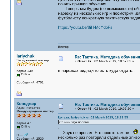
понять принцип обучения.
Теперь мы будем (по возможности) обсуж
нарезку из нескольких игр и посмотрим из
футболисту конкретную тактическую задач
https://youtu.be/8iH-McYdoFs
Виктор
lariychuk
Re: Тактика. Методика обучени
Заслуженный мастер
«
Ответ #7 :
02 March 2019, 18:57:05 »
в нарезках видно,что есть куда отдать..
Карма 139
Offline
Сообщений: 4701
Конеджер
Re: Тактика. Методика обучени
Администратор
«
Ответ #8 :
02 March 2019, 19:07:20 »
Международный мастер
Цитата: lariychuk от 02 March 2019, 18:33:55
c 5 мин звук пропал
Карма 47
Offline
.
Звук не пропал. Его просто там нет
Пол:
несколько раз повторяли отдельные эпизо
Сообщений: 2530