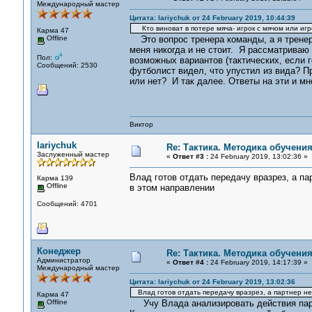
Международный мастер
Цитата: lariychuk от 24 February 2019, 10:44:39
Кто виноват в потере мяча- игрок с мячом или игр
Карма 47
Offline
Это вопрос тренера команды, а я тренер 
меня никогда и не стоит. Я рассматриваю 
Пол:
возможных вариантов (тактических, если 
Сообщений: 2530
футболист видел, что упустил из вида? 
или нет? И так далее. Ответы на эти и м
Виктор
lariychuk
Re: Тактика. Методика обучени
Заслуженный мастер
«
Ответ #3 :
24 February 2019, 13:02:36 »
Влад готов отдать передачу вразрез, а па
Карма 139
Offline
в этом направлении
Сообщений: 4701
Конеджер
Re: Тактика. Методика обучени
Администратор
«
Ответ #4 :
24 February 2019, 14:17:39 »
Международный мастер
Цитата: lariychuk от 24 February 2019, 13:02:36
Влад готов отдать передачу вразрез, а партнер не
Карма 47
Offline
Учу Влада анализировать действия партнё