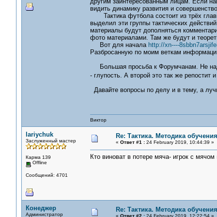
другим заинтересованным лицам. Если нам
видить динамику развития и совершенст
Тактика футбола состоит из трёх главны
выделил эти группы тактических действи
материалы будут дополняться комментария
фото материалами. Там же будут и теоре
Вот для начала
http://xn----8sbbn7arsji
Разбросанную по моим веткам информацию п
Большая просьба к Форумчанам. Не надо 
- глупость. А второй это так же репостит
Давайте вопросы по делу и в тему, а луч
Виктор
lariychuk
Re: Тактика. Методика обучени
Заслуженный мастер
«
Ответ #1 :
24 February 2019, 10:44:39 »
Кто виноват в потере мяча- игрок с мячом
Карма 139
Offline
Сообщений: 4701
Конеджер
Re: Тактика. Методика обучени
Администратор
«
Ответ #2 :
24 February 2019, 12:22:54 »