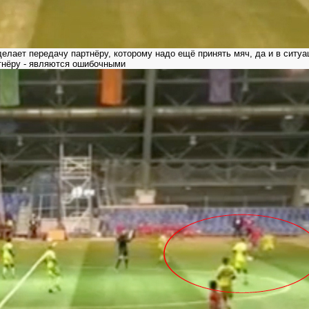
ает передачу партнёру, которому надо ещё принять мяч, да и в ситуац
ртнёру - являются ошибочными