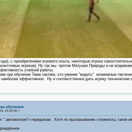
 года), с приобретением игрового опыта, некоторые игроки самостоятель
алантливых игроков). Ну так мы против Матушки Природы и не возражаем
фективность учебной работы.
 при обучении Тима тактике, это умение "видить" возможные тактичес
 наиболее эффективное. Ну и соответственно дать игроку технические 
ика обучения
9, 15:20:50 »
ял " автоматизм"к передачам. Хотя по высказыванию сложилось такое мн
врождённое.