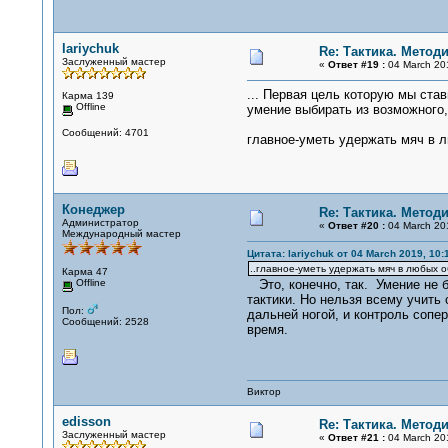
lariychuk
Re: Тактика. Метод
Заслуженный мастер
«
Ответ #19 :
04 March 201
... Первая цель которую мы ста
Карма 139
Offline
умение выбирать из возможного,
Сообщений: 4701
главное-уметь удержать мяч в л
Конеджер
Re: Тактика. Метод
Администратор
«
Ответ #20 :
04 March 201
Международный мастер
Цитата: lariychuk от 04 March 2019, 10:
..главное-уметь удержать мяч в любых об
Карма 47
Offline
Это, конечно, так. Умение не б
тактики. Но нельзя всему учить
Пол:
дальней ногой, и контроль сопе
Сообщений: 2528
время.
Виктор
edisson
Re: Тактика. Метод
Заслуженный мастер
«
Ответ #21 :
04 March 201