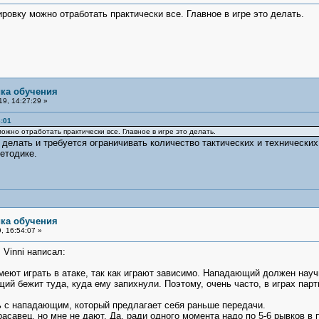
ровку можно отработать практически все. Главное в игре это делать.
ика обучения
9, 14:27:29 »
:01
жно отработать практически все. Главное в игре это делать.
 делать и требуется ограничивать количество тактических и технических
етодике.
ика обучения
, 16:54:07 »
Vinni написал:
ют играть в атаке, так как играют зависимо. Нападающий должен научи
ий бежит туда, куда ему запихнули. Поэтому, очень часто, в играх парт
ь с нападающим, который предлагает себя раньше передачи.
асавец, но мне не дают. Да, ради одного момента надо по 5-6 рывков в п