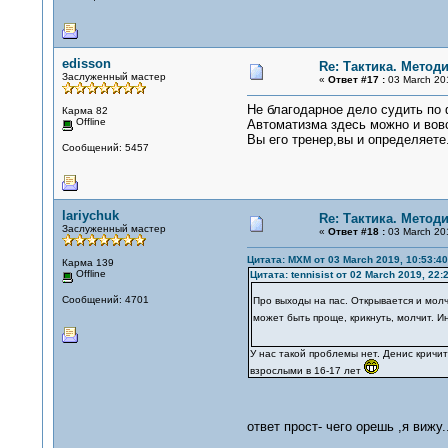
edisson
Re: Тактика. Метод
Заслуженный мастер
«
Ответ #17 :
03 March 201
Не благодарное дело судить по ф
Карма 82
Offline
Автоматизма здесь можно и вовс
Вы его тренер,вы и определяете.
Сообщений: 5457
lariychuk
Re: Тактика. Метод
Заслуженный мастер
«
Ответ #18 :
03 March 201
Цитата: MXM от 03 March 2019, 10:53:40
Карма 139
Offline
Цитата: tennisist от 02 March 2019, 22:
Сообщений: 4701
Про выходы на пас. Открывается и молчи
может быть проще, крикнуть, молчит. 
У нас такой проблемы нет. Денис кричит
взрослыми в 16-17 лет
ответ прост- чего орешь ,я вижу.