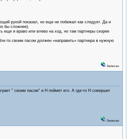
ющий рукой показал, но еще не побежал как следует. Да и
ло бы сложнее).
ь еще и враво или влево на ход, но там партнеры скорее
 Или пз своим пасом должен «направить» партнера в нужную
Записан
рает " своим пасом" и Н поймет его. А где-то Н совершит
Записан