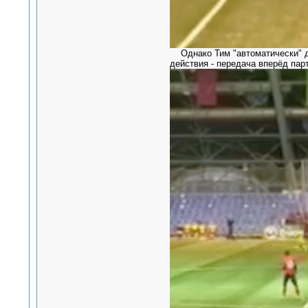
Однако Тим "автоматически" дел
действия - передача вперёд па