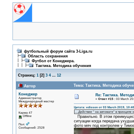
футбольный форум сайта 3-Liga.ru
Область сохранения
Футбол от Конеджера.
Тактика. Методика обучения
Страниц:
1
[
2
]
3
4
...
12
Тема: Тактика. Методика обуче
Автор
Конеджер
Re: Тактика. Метод
Администратор
«
Ответ #15 :
03 March 201
Международный мастер
Цитата: edisson от 03 March 2019, 10:40
....Действие " на автомате" в принципе
Карма 47
Offline
Правильно. В этом преимущества
ситуации когда передача ухудша
Пол:
фото мяч под контролем у Тимоф
Сообщений: 2528