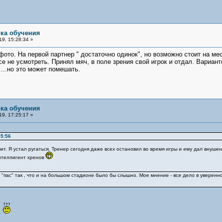
ика обучения
9, 15:28:34 »
ото. На первой партнер " достаточно одинок", но возможно стоит на мес
е не усмотреть. Принял мяч, в поле зрения свой игрок и отдал. Вариант
...но это может помешать.
ика обучения
9, 17:25:17 »
25:56
т. Я устал ругаться. Тренер сегодня даже всех остановил во время игры и ему дал внушение
Интеллигент хренов
 "пас" так , что и на большом стадионе было бы слышно. Мое мнение - все дело в уверенн
.