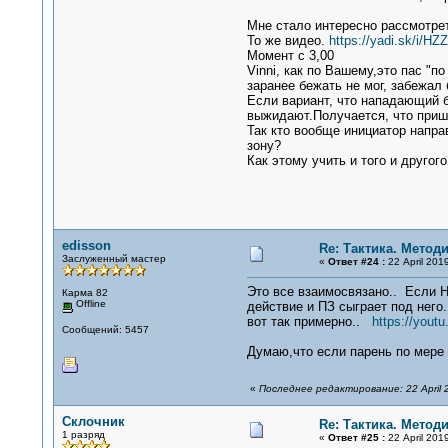
Мне стало интересно рассмотре
То же видео.
https://yadi.sk/i/
Момент с 3,00
Vinni, как по Вашему,это пас "
заранее бежать не мог, забежал
Если вариант, что нападающий б
выжидают.Получается, что пришл
Так кто вообще инициатор напра
зону?
Как этому учить и того и другого
edisson
Re: Тактика. Метод
Заслуженный мастер
«
Ответ #24 :
22 April 2019
Это все взаимосвязано.. Если Н
Карма 82
Offline
действие и ПЗ сыграет под него.
вот так примерно..
https://yout
Сообщений: 5457
Думаю,что если парень по мере 
«
Последнее редактирование: 22 April 2
Склочник
Re: Тактика. Метод
1 разряд
«
Ответ #25 :
22 April 2019