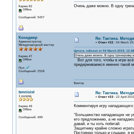
Очень даже можно. В одну трени
Карма 82
Offline
Сообщений: 5457
Конеджер
Re: Тактика. Метод
Администратор
«
Ответ #22 :
04 March 201
Международный мастер
Цитата: edisson от 04 March 2019, 12:48
Очень даже можно. В одну тренировку мо
Карма 47
Offline
Вот для того, чтобы в игре всё
придерживаемся именно такой м
Пол:
Сообщений: 2528
Виктор
tennisist
Re: Тактика. Метод
1 разряд
«
Ответ #23 :
22 April 2019
Комментируя игру нападающего 
Карма 49
Offline
"Большинство нападающих не уме
Сообщений: 499
его предложению, а не нападающ
давай, и ты хоть побегай.
Защитнику крайне сложно играт
Постоянно только и слышно, я кр