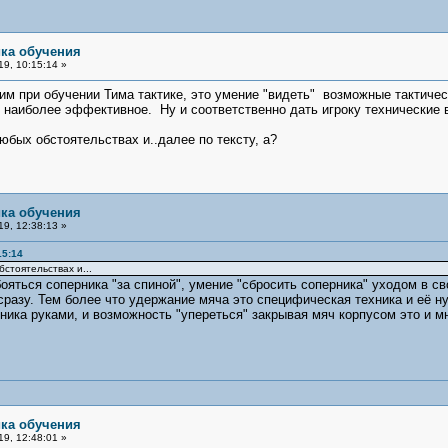
ика обучения
9, 10:15:14 »
вим при обучении Тима тактике, это умение "видеть" возможные тактиче
 наиболее эффективное. Ну и соответственно дать игроку технические 
юбых обстоятельствах и..далее по тексту, а?
ика обучения
9, 12:38:13 »
15:14
стоятельствах и...
ояться соперника "за спиной", умение "сбросить соперника" уходом в с
 сразу. Тем более что удержание мяча это специфическая техника и её 
рника руками, и возможность "упереться" закрывая мяч корпусом это и м
ика обучения
9, 12:48:01 »