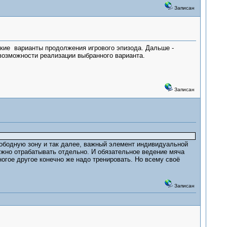
Записан
ские варианты продолжения игрового эпизода. Дальше -
возможности реализации выбранного варианта.
Записан
вободную зону и так далее, важный элемент индивидуальной
нужно отрабатывать отдельно. И обязательное ведение мяча
ногое другое конечно же надо тренировать. Но всему своё
Записан