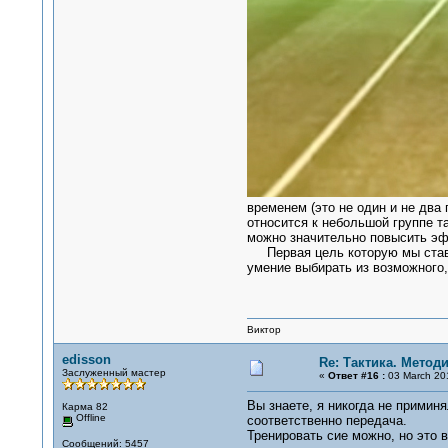
временем (это не один и не два
относится к небольшой группе т
можно значительно повысить эф
Первая цель которую мы ставим
умение выбирать из возможного,
Виктор
edisson
Re: Тактика. Метод
Заслуженный мастер
«
Ответ #16 :
03 March 201
Вы знаете, я никогда не примин
Карма 82
Offline
соответственно передача.
Тренировать сие можно, но это 
Сообщений: 5457