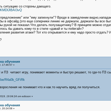
ть ситуацию со стороны дающего.
HZZKMDUIBAI3vQ
по предложению" или "ему запихнули"? Вроде в замедлении видно,напада
 бы в офсайд.(это еще соперники линию не держали, держали бы все бы
ы рукой не показал.Что делать полузащитнику? В принципе можно отдат
ось бы давать кому-то в стиле «давай и ты побегай»?
вления развития атаки? Тот кто открывается и ему надо просто отдать?
?
ика обучения
, 17:46:57 »
 и ПЗ читают игру, понимают моменты и быстро решают, то где-то ПЗ сыг
u.be/R4a0b_GFiRk
взросления не понимает.что и как.то научить вряд ли получиться.
019, 19:04:24 от edisson
»
ика обучения
, 20:24:08 »