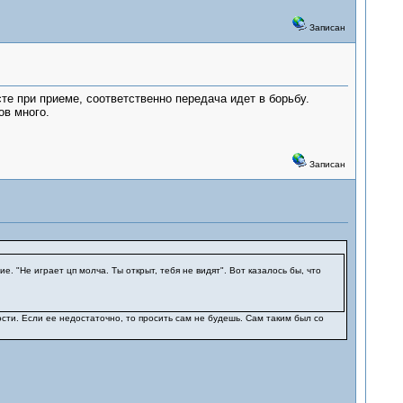
Записан
те при приеме, соответственно передача идет в борьбу.
ов много.
Записан
. "Не играет цп молча. Ты открыт, тебя не видят". Вот казалось бы, что
ости. Если ее недостаточно, то просить сам не будешь. Сам таким был со