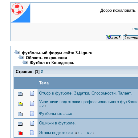
Добро пожаловать,
пер
футбольный форум сайта 3-Liga.ru
Область сохранения
Футбол от Конеджера.
Страниц:
[
1
]
2
Тема
Отбор в футболе. Задатки. Способности. Талант.
Участники подготовки профессионального футболи
1
2
»
Футбольные эссе
Ошибки в футболе.
Этапы подготовки.
«
1
2
...
6
7
»