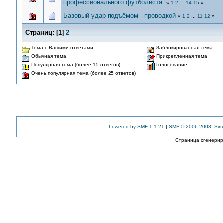
профессионального футболиста.
«
1
2
...
14
15
»
Базовый удар подъёмом - проводкой
«
1
2
...
11
12
»
Страниц:
[
1
]
2
Тема с Вашими ответами
Заблокированная тема
Обычная тема
Прикрепленная тема
Популярная тема (более 15 ответов)
Голосование
Очень популярная тема (более 25 ответов)
Powered by SMF 1.1.21
|
SMF © 2006-2008, Sim
Страница сгенериро