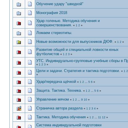
Обучение удару "шведкой"
Монография 2018
Удар голенью. Методика обучения и
совершенствования.
«
1
2
»
Ломаем стереотипы.
Новые возможности для выпускников ДЮФ.
«
1
2
»
Развитие общей и специальной ловкости юных
футболистов
«
1
2
3
»
УТС. Индивидуально-групповые учебные сборы в Пр
«
1
2
3
»
Цели и задачи. Стратегия и тактика подготовки.
«
1
2
»
Удар/передача щёчкой
«
1
2
...
5
6
»
Защита. Тактика. Техника.
«
1
2
...
5
6
»
Управление мячом
«
1
2
...
9
10
»
Страничка автора раздела
«
1
2
3
4
»
Тактика. Методика обучения
«
1
2
...
11
12
»
Система индивидуальной подготовки