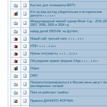
Кастинг для телеканала МАТЧ
Кто на ваш взгляд убедительнее в историческом
диспуте
«
1
2
3
4
»
Международный зимний турнир Minsk Cup - 2016 (20
2007, 2006, 2005 и 2004 г.р.
набор детей 2003-04г. на футбол.
Новый сайт третьей лиги.
«
1
2
...
5
6
»
НТВ+
«
1
2
...
9
10
»
Нужны энтузиасты.
«
1
2
...
12
13
»
Обсуждение правил форума 3-liga
«
1
2
...
9
10
»
Опрос
ОФП
Поиграть/потренироваться в Москве июль-август бе
распиаренных лагерей
Пока не работают смайлы
Правила ДАННОГО ФОРУМА