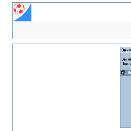
Вним
Вы н
Пожа
В