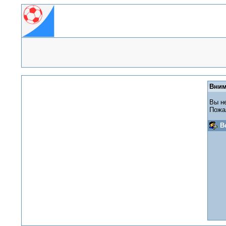
Вним
Вы н
Пожа
В