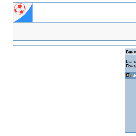
Вним
Вы н
Пожа
В